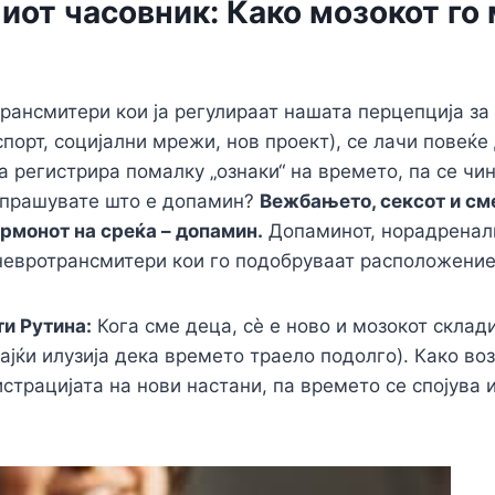
от часовник: Како мозокот го
рансмитери кои ја регулираат нашата перцепција за
спорт, социјални мрежи, нов проект), се лачи повеќе
а регистрира помалку „ознаки“ на времето, па се чин
 прашувате што е допамин?
Вежбањето, сексот и см
рмонот на среќа – допамин.
Допаминот, норадренал
невротрансмитери кои го подобруваат расположение
и Рутина:
Кога сме деца, сè е ново и мозокот склад
ајќи илузија дека времето траело подолго). Како во
страцијата на нови настани, па времето се спојува 