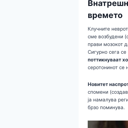
Внатрешни
времето
Клучните неврот
сме возбудени (
прави мозокот д
Сигурно сега се
поттикнуваат хо
серотонинот се 
Новитет наспрот
спомени (создав
ја намалува реги
брзо поминува.