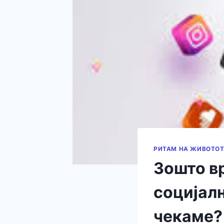
РИТАМ НА ЖИВОТО
Зошто вр
социјалн
чекаме?