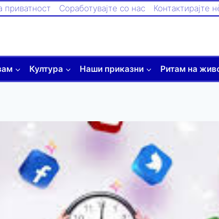
а приватност
Соработувајте со нас
Контактирајте н
зам
Култура
Наши приказни
Ритам на жив