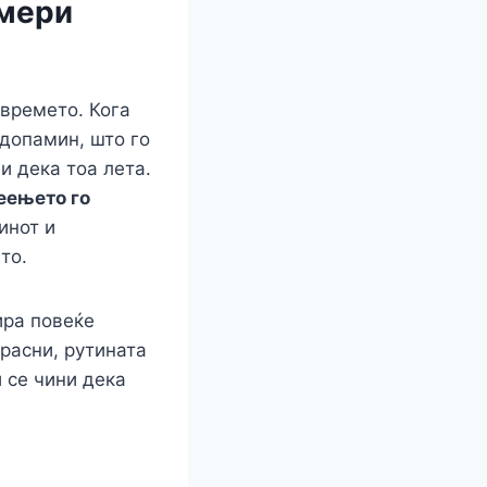
 мери
 времето. Кога
 допамин, што го
и дека тоа лета.
еењето го
инот и
то.
ира повеќе
зрасни, рутината
и се чини дека