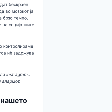
удат бескраен
а во мозокот ја
а брзо темпо,
 на социјалните
го контролираме
 тоа нè задржува
и Instragram..
и алармот.
 нашето