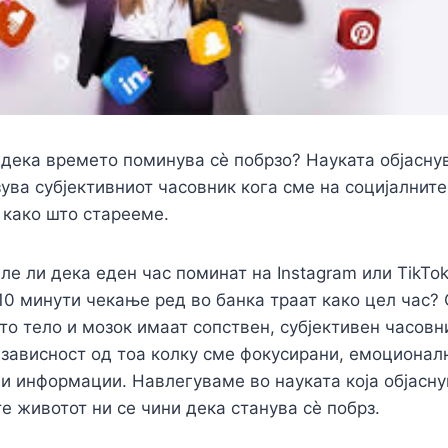
 дека времето поминува сè побрзо? Науката објасну
зува субјективниот часовник кога сме на социјалнит
 како што старееме.
ле ли дека еден час поминат на Instagram или TikTok
10 минути чекање ред во банка траат како цел час?
то тело и мозок имаат сопствен, субјективен часовни
 зависност од тоа колку сме фокусирани, емоционал
и информации. Навлегуваме во науката која објасну
те животот ни се чини дека станува сè побрз.