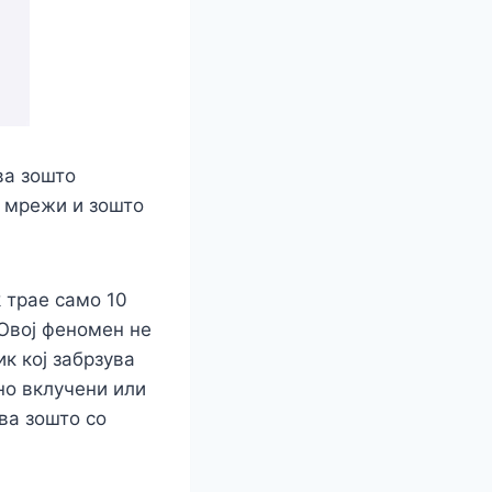
ва зошто
е мрежи и зошто
 трае само 10
 Овој феномен не
к кој забрзува
но вклучени или
ва зошто со