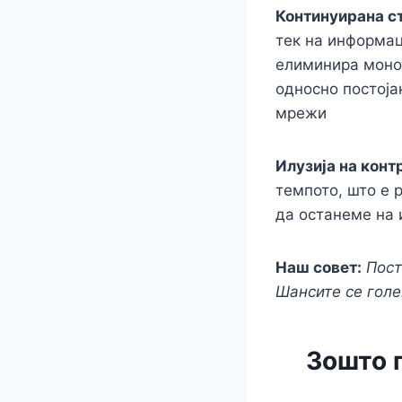
Континуирана с
тек на информац
елиминира монот
односно постоја
мрежи
Илузија на конт
темпото, што е 
да останеме на 
Наш совет:
Пост
Шансите се голе
Зошто 