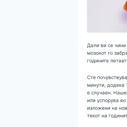
Дали ви се чини
мозокот го забр
годините летаат
Сте почувствува
минути, додека 
е случаен. Наше
или успорува во
изложени на нов
текот на години