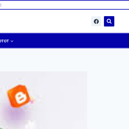
è
отот