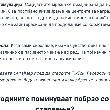
тимулација:
Социјалните мрежи се дизајнирани да н
ии. Ова постојано активирање на центрите за наград
онијата, со што го држи „допаминскиот часовник“ н
но сме заинтересирани да продолжиме со користење
рола:
Кога сами скроламе, имаме чувство дека ние 
различно од пасивното чекање во ред. На тој начин,
интернет и да сме активно ангажирани.
авете си тајмер пред да отворите TikTok, Facebook ил
ми дека ќе бидете изненадени колку брзо ќе заѕвон
годините поминуваат побрзо со
стареење?