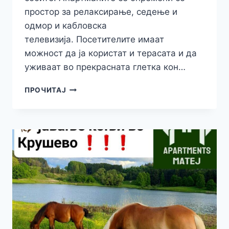
простор за релаксирање, седење и
одмор и кабловска
телевизија. Посетителите имаат
можност да ја користат и терасата и да
уживаат во прекрасната глетка кон…
ВИЛА
ПРОЧИТАЈ
ФЛОРА
–
ИЗБОР
КОЈ
ЈА
ПРАВИ
РАЗЛИКАТА