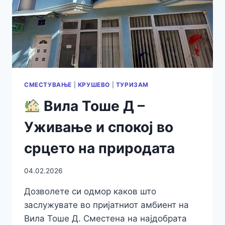
СРЦЕТО
НА
КРУШЕВО
СМЕСТУВАЊЕ
|
КРУШЕВО
|
ТУРИЗАМ
Вила Тоше Д –
Уживање и спокој во
срцето на природата
04.02.2026
Дозволете си одмор каков што
заслужувате во пријатниот амбиент на
Вила Тоше Д. Сместена на најдобрата