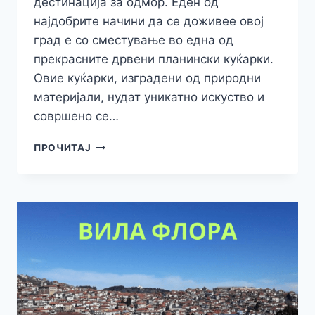
дестинација за одмор. Еден од
најдобрите начини да се доживее овој
град е со сместување во една од
прекрасните дрвени планински куќарки.
Овие куќарки, изградени од природни
материјали, нудат уникатно искуство и
совршено се…
ДРВЕНИ
ПРОЧИТАЈ
КУЌАРКИ
ВО
КРУШЕВО