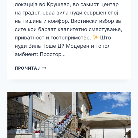
локација во Крушево, во самиот центар
на градот, оваа вила нуди совршен спој
на тишина и комфор. Вистински избор за
сите кои бараат квалитетно сместување,
приватност и гостопримство.
Што
нуди Вила Тоше Д? Модерен и топол
амбиент: Простор…
ПРОЧИТАЈ
ВИЛА
ТОШЕ
Д
–
УЖИВАЊЕ
И
СПОКОЈ
ВО
СРЦЕТО
НА
ПРИРОДАТА