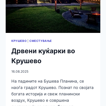
КРУШЕВО
КРУШЕВО
|
СМЕСТУВАЊЕ
Дрвени куќарки во
Крушево
16.08.2025
На падините на Бушева Планина, се
наоѓа градот Крушево. Познат по својата
богата историја и свеж планински
воздух, Крушево е совршена