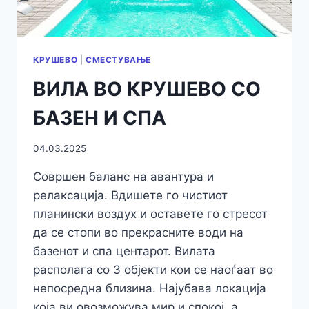
КРУШЕВО
|
СМЕСТУВАЊЕ
ВИЛА ВО КРУШЕВО СО
БАЗЕН И СПА
04.03.2025
Совршен баланс на авантура и
релаксација. Вдишете го чистиот
планински воздух и оставете го стресот
да се стопи во прекрасните води на
базенот и спа центарот. Вилата
располага со 3 објекти кои се наоѓаат во
непосредна близина. Најубава локација
која ви овозможува мир и спокој, а