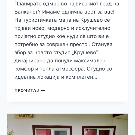
Планирате одмор во највисокиот град на
Балканот? Имаме одлична вест за вас!
На туристичката мапа на Крушево се
појави ново, модерно и исклучително
пријатно студио кое нуди сè што ви е
потребно за совршен престој. Станува
збор за новото студио „Крушево“,
дизајнирано да понуди максимален
комфор и топла атмосфера. Студио со
идеална локација и комплетен…
НОВА
ПРОЧИТАЈ
ОАЗА
ЗА
ОДМОР:
ОТКРИЈТЕ
ГО
ШАРМОТ
НА