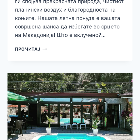
ги спојува прекрасната природа, чистиот
планински воздух и благородноста на
коњите. Нашата летна понуда е вашата
совршена шанса да избегате во срцето
на Македонија! Што е вклучено?…
АПАРТМАНИТЕ
ПРОЧИТАЈ
МАТЕЈ
ВЕ
ПОКАНУВААТ
НА
ЛЕТНА
АВАНТУРА
ВО
КРУШЕВО