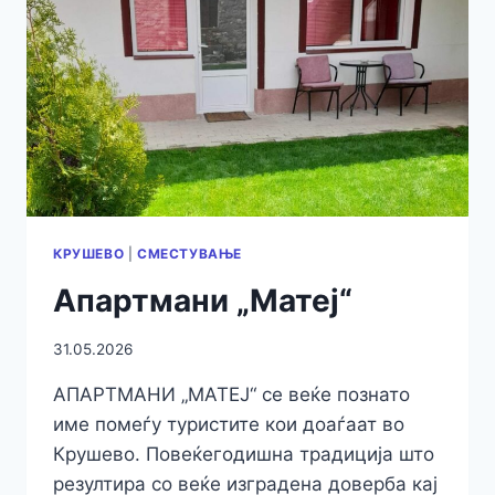
ГРАДОТ
СО
ПРЕСТОЈ
ВО
СТУДИО
„КРУШЕВО“
КРУШЕВО
|
СМЕСТУВАЊЕ
Апартмани „Матеј“
31.05.2026
АПАРТМАНИ „МАТЕЈ“ се веќе познато
име помеѓу туристите кои доаѓаат во
Крушево. Повеќегодишна традиција што
резултира со веќе изградена доверба кај