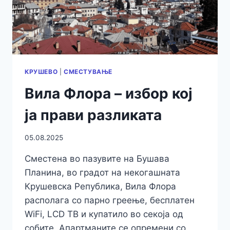
КРУШЕВО
|
СМЕСТУВАЊЕ
Вила Флора – избор кој
ја прави разликата
05.08.2025
Сместена во пазувите на Бушава
Планина, во градот на некогашната
Крушевска Република, Вила Флора
располага со парно греење, бесплатен
WiFi, LCD ТВ и купатило во секоја од
собите. Апартманите се опремени со