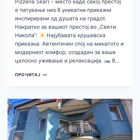
Pizzeria Skar) – место каде секој престој
е патување низ 8 уникатни приказни
инспирирани од душата на градот.
Накратко за вашиот престој во „Свети
Никола“:
Најубавата крушевска
приказна: Автентичен спој на минатото и
модерниот комфор, создаден за ваше
целосно уживање и релаксација.
8…
СВЕТИ
ПРОЧИТАЈ
НИКОЛА
–
БУТИК
ХОТЕЛ
:
ТРАДИЦИЈА
СО
МОДЕРЕН
ПОТПИС
ВО