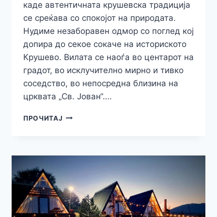
каде автентичната крушевска традиција
се среќава со спокојот на природата.
Нудиме незаборавен одмор со поглед кој
допира до секое сокаче на историското
Крушево. Вилата се наоѓа во центарот на
градот, во исклучително мирно и тивко
соседство, во непосредна близина на
црквата „Св. Јован“….
ВИЛА
ПРОЧИТАЈ
ИРЕНА
–
ПАНОРАМСКИ
ПОГЛЕД
И
МИР
ВО
ЦЕНТАРОТ
НА