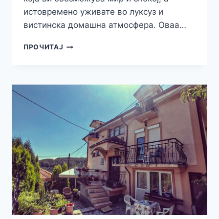
истовремено уживате во луксуз и
вистинска домашна атмосфера. Оваа…
ВИЛА
ПРОЧИТАЈ
ВО
КРУШЕВО
СО
БАЗЕН
И
СПА