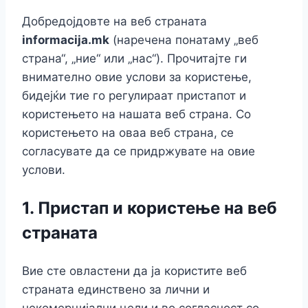
Добредојдовте на веб страната
informacija.mk
(наречена понатаму „веб
страна“, „ние“ или „нас“). Прочитајте ги
внимателно овие услови за користење,
бидејќи тие го регулираат пристапот и
користењето на нашата веб страна. Со
користењето на оваа веб страна, се
согласувате да се придржувате на овие
услови.
1.
Пристап и користење на веб
страната
Вие сте овластени да ја користите веб
страната единствено за лични и
некомерцијални цели и во согласност со