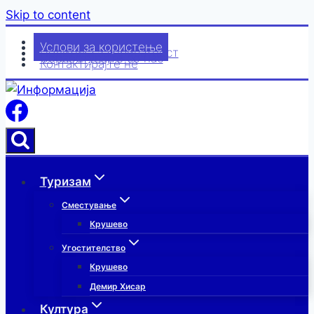
Skip to content
Импресум
Услови за користење
Политика за приватност
Соработувајте со нас
Контактирајте нè
Туризам
Сместување
Крушево
Угостителство
Крушево
Демир Хисар
Култура