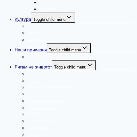
Крушево
Демир Хисар
Култура
Toggle child menu
Музика
Театар
Настани
Наши приказни
Toggle child menu
Патуваме
Ритам на животот
Toggle child menu
Хумор
Мудри мисли и загатки
Здравје
Технологија и наука
Занимливости
Религија
Релаксација
Промоции
Вести
Спорт