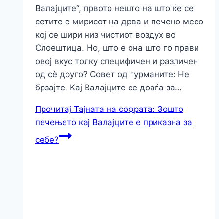
Валајците“, првото нешто на што ќе се
сетите е мирисот на дрва и печено месо
кој се шири низ чистиот воздух во
Слоештица. Но, што е она што го прави
овој вкус толку специфичен и различен
од сè друго? Совет од гурманите: Не
брзајте. Кај Валајците се доаѓа за…
Прочитај
Тајната на софрата: Зошто
печењето кај Валајците е приказна за
себе?