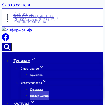
Skip to content
Импресум
Услови за користење
Политика за приватност
Соработувајте со нас
Контактирајте нè
Туризам
Сместување
Крушево
Угостителство
Крушево
Демир Хисар
Култура