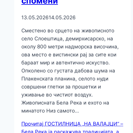
спомени
13.05.2026
14.05.2026
Сместено во срцето на живописното
село Слоештица, демирхисарско, на
околу 800 метри надморска височина,
ова место е вистински рај за сите кои
бараат мир и автентично искуство.
Опколено со густата дабова шума на
Плакенската планина, селото нуди
совршени глетки за прошетки и
уживање во чистиот воздух.
Живописната Бела Река и ехото на
минатото Низ самото…
Прочитај
ГОСТИЛНИЦА „НА ВАЛАЈЦИ“ –
Бела Река ја раскажува традицијата, а