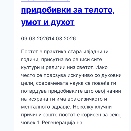
придобивки за телото,
умот и духот
09.03.2026
14.03.2026
Постот е практика стара илјадници
години, присутна во речиси сите
култури и религии низ светот. Иако
често се поврзува исклучиво со духовни
цели, современата наука сè повеќе ги
потврдува придобивките што овој начин
на исхрана ги има врз физичкото и
менталното здравје. Неколку клучни
причини зошто постот е корисен за секој
човек 1. Регенерација на…