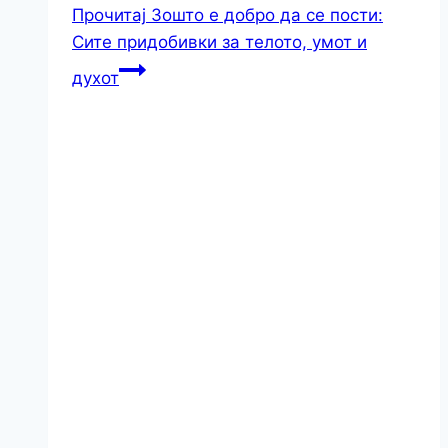
Прочитај
Зошто е добро да се пости:
Сите придобивки за телото, умот и
духот