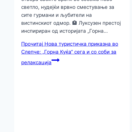
светло, нудејќи врвно сместување за
сите гурмани и љубители на
вистинскиот одмор. 🏨 Луксузен престој
инспириран од историјата „Горна…
Прочитај
Нова туристичка приказна во
Слепче: „Горна Куќа“ сега и со соби за
релаксација