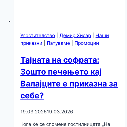
Угостителство
|
Демир Хисар
|
Наши
приказни
|
Патуваме
|
Промоции
Тајната на софрата:
Зошто печењето кај
Валајците е приказна за
себе?
19.03.2026
19.03.2026
Кога ќе се спомене гостилницата „На