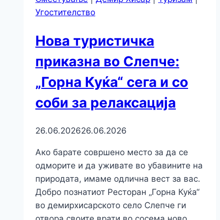
Угостителство
Нова туристичка
приказна во Слепче:
„Горна Куќа“ сега и со
соби за релаксација
26.06.2026
26.06.2026
Ако барате совршено место за да се
одморите и да уживате во убавините на
природата, имаме одлична вест за вас.
Добро познатиот Ресторан „Горна Куќа“
во демирхисарското село Слепче ги
отвора своите врати во сосема ново