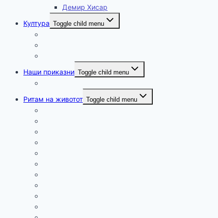
Демир Хисар
Култура
Toggle child menu
Музика
Театар
Настани
Наши приказни
Toggle child menu
Патуваме
Ритам на животот
Toggle child menu
Хумор
Мудри мисли и загатки
Здравје
Технологија и наука
Занимливости
Религија
Релаксација
Промоции
Вести
Спорт
Пелагонија