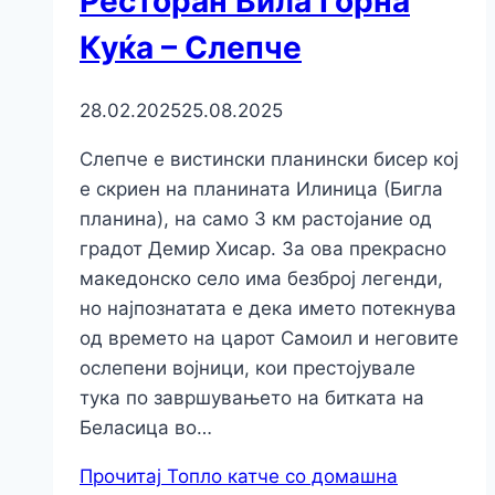
Ресторан Вила Горна
Куќа – Слепче
28.02.2025
25.08.2025
Слепче е вистински планински бисер кој
е скриен на планината Илиница (Бигла
планина), на само 3 км растојание од
градот Демир Хисар. За ова прекрасно
македонско село има безброј легенди,
но најпознатата е дека името потекнува
од времето на царот Самоил и неговите
ослепени војници, кои престојувале
тука по завршувањето на битката на
Беласица во…
Прочитај
Топло катче со домашна