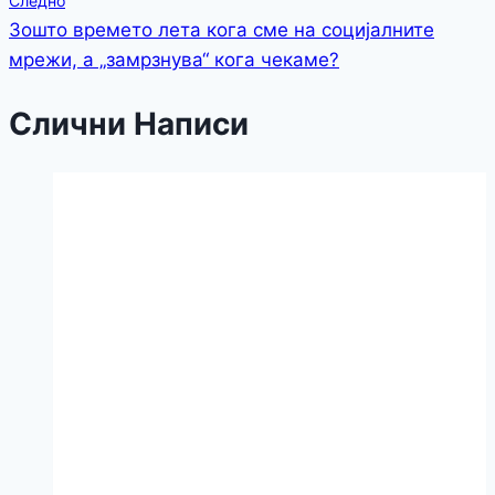
Следно
Зошто времето лета кога сме на социјалните
мрежи, а „замрзнува“ кога чекаме?
Слични Написи