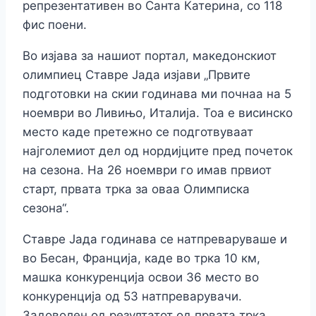
репрезентативен во Санта Катерина, со 118
фис поени.
Во изјава за нашиот портал, македонскиот
олимпиец Ставре Јада изјави „Првите
пoдготовки на скии годинава ми почнаа на 5
ноември во Ливињо, Италија. Тоа е висинско
место каде претежно се подготвуваат
најголемиот дел од нордијците пред почеток
на сезона. На 26 ноември го имав првиот
старт, првата трка за оваа Олимписка
сезона“.
Ставре Јада годинава се натпреваруваше и
во Бесан, Франција, каде во трка 10 км,
машка конкуренција освои 36 место во
конкуренција од 53 натпреварувачи.
Задоволен од резултатот од првата трка,