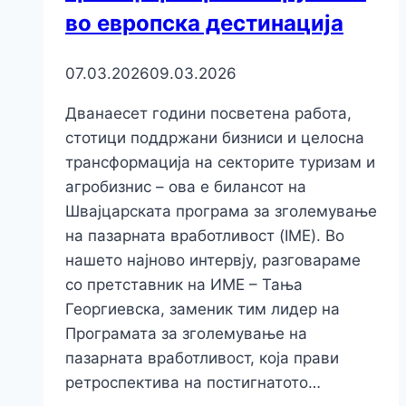
во европска дестинација
07.03.2026
09.03.2026
Дванаесет години посветена работа,
стотици поддржани бизниси и целосна
трансформација на секторите туризам и
агробизнис – ова е билансот на
Швајцарската програма за зголемување
на пазарната вработливост (IME). Во
нашето најново интервју, разговараме
со претставник на ИМЕ – Тања
Георгиевска, заменик тим лидер на
Програмата за зголемување на
пазарната вработливост, која прави
ретроспектива на постигнатото…