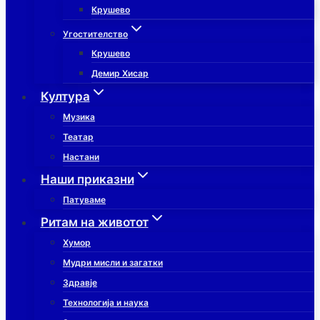
Крушево
Угостителство
Крушево
Демир Хисар
Култура
Музика
Театар
Настани
Наши приказни
Патуваме
Ритам на животот
Хумор
Мудри мисли и загатки
Здравје
Технологија и наука