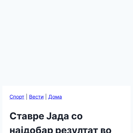
Спорт
|
Вести
|
Дома
Ставре Јада со
најдобар резултат во