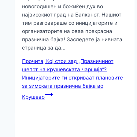
новогодишен и божиќен дух во
највисокиот град на Балканот. Нашиот
тим разговараше со иницијаторите и
организаторите на оваа прекрасна
празнична бајка! Заследете ја нивната
страница за да…
Прочитај
Кој стои зад „Празничниот
шепот на крушевската чаршија“?
Иницијаторите ги откриваат плановите
за зимската празнична бајка во
Крушево