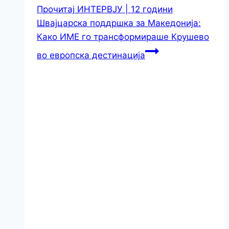
Прочитај
ИНТЕРВЈУ | 12 години
Швајцарска поддршка за Македонија:
Како ИМЕ го трансформираше Крушево
во европска дестинација