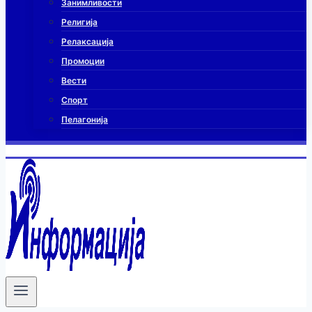
Занимливости
Религија
Релаксација
Промоции
Вести
Спорт
Пелагонија