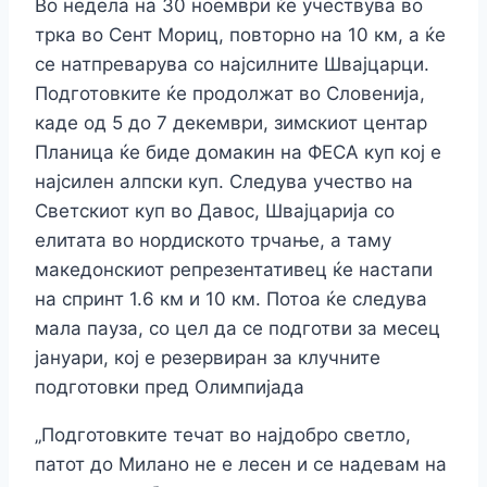
Во недела на 30 ноември ќе учествува во
трка во Сент Мориц, повторно на 10 км, а ќе
се натпреварува со најсилните Швајцарци.
Подготовките ќе продолжат во Словенија,
каде од 5 до 7 декември, зимскиот центар
Планица ќе биде домакин на ФЕСА куп кој е
најсилен алпски куп. Следува учество на
Светскиот куп во Давос, Швајцарија со
елитата во нордиското трчање, а таму
македонскиот репрезентативец ќе настапи
на спринт 1.6 км и 10 км. Потоа ќе следува
мала пауза, со цел да се подготви за месец
јануари, кој е резервиран за клучните
подготовки пред Олимпијада
„Подготовките течат во најдобро светло,
патот до Милано не е лесен и се надевам на