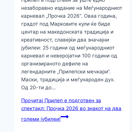
Прилеп е подготвен за уште едно
незаборавно издание на Меѓународниот
карневал „Прочка 2026“. Оваа година,
градот под Марковите кули ќе биде
центар на македонската традиција и
креативност, славејќи два значајни
јубилеи: 25 години од меѓународниот
карневал и неверојатни 100 години од
организираното дефиле на
легендарните „Прилепски мечкари“.
Маски, традиција и меѓународен дух.
Од 20-ти до…
Прочитај
Прилеп е подготвен за
спектакл: Прочка 2026 во знакот на два
големи јубилеи!