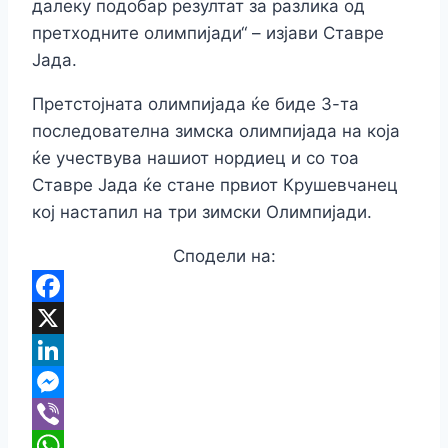
далеку подобар резултат за разлика од
претходните олимпијади“ – изјави Ставре
Јада.
Претстојната олимпијада ќе биде 3-та
последователна зимска олимпијада на која
ќе учествува нашиот нордиец и со тоа
Ставре Јада ќе стане првиот Крушевчанец
кој настапил на три зимски Олимпијади.
Сподели на:
Facebook
X
LinkedIn
Messenger
Viber