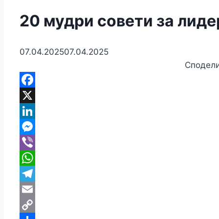
20 мудри совети за лиде
07.04.2025
07.04.2025
Сподели
F
X
Li
M
Vi
W
Te
Em