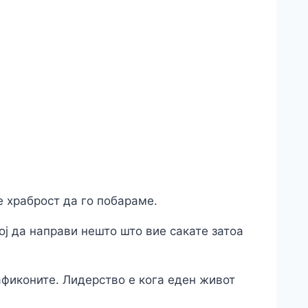
е храброст да го побараме.
ој да направи нешто што вие сакате затоа
рафиконите. Лидерство е кога еден живот