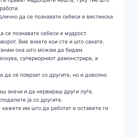
ги прават најдобрите нешта, туку тие што
работи.
длично да се познавате себеси е вистинска
да се познавате себеси е мудрост.
ворот. Вие знаете кои сте и што сакате.
станам она што можам да бидам.
аснува, супериорниот демонстрира, а
 да се поврзат со другите, но и доволно
аш значи и да нервираш други луѓе.
споделете ја со другите.
, кажете им што да работат и оставете ги