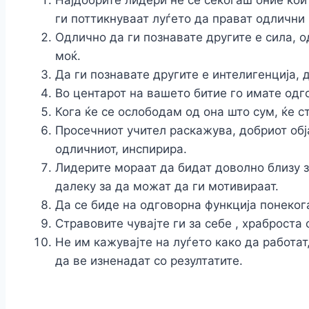
Најдобрите лидери не се секогаш оние кои 
ги поттикнуваат луѓето да прават одлични 
Одлично да ги познавате другите е сила, о
моќ.
Да ги познавате другите е интелигенција, 
Во центарот на вашето битие го имате одго
Кога ќе се ослободам од она што сум, ќе 
Просечниот учител раскажува, добриот обј
одличниот, инспирира.
Лидерите мораат да бидат доволно близу за
далеку за да можат да ги мотивираат.
Да се биде на одговорна функција понеког
Стравовите чувајте ги за себе , храброста 
Не им кажувајте на луѓето како да работат
да ве изненадат со резултатите.