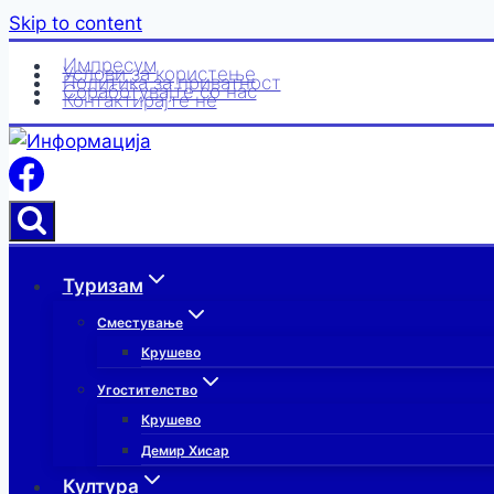
Skip to content
Импресум
Услови за користење
Политика за приватност
Соработувајте со нас
Контактирајте нè
Туризам
Сместување
Крушево
Угостителство
Крушево
Демир Хисар
Култура