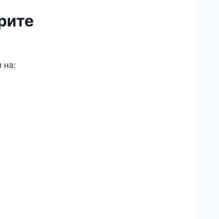
рите
 на:
acebook
nkedIn
essenger
ber
hatsApp
legram
ail