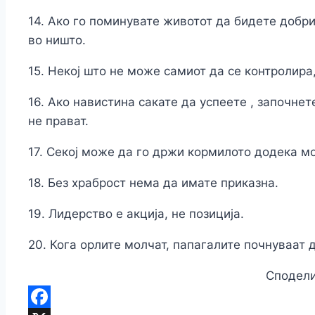
14. Ако го поминувате животот да бидете добр
во ништо.
15. Некој што не може самиот да се контролира
16. Ако навистина сакате да успеете , започнет
не прават.
17. Секој може да го држи кормилото додека м
18. Без храброст нема да имате приказна.
19. Лидерство е акција, не позиција.
20. Кога орлите молчат, папагалите почнуваат 
Сподели