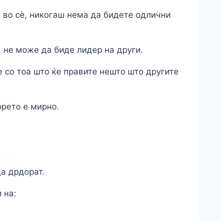
и во сѐ, никогаш нема да бидете одлични
, не може да биде лидер на други.
е со тоа што ќе правите нешто што другите
орето е мирно.
да дрдорат.
 на: