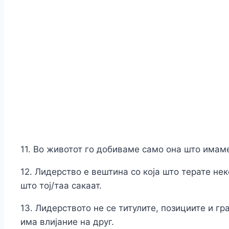
11. Во животот го добиваме само она што имам
12. Лидерство е вештина со која што терате нек
што тој/таа сакаат.
13. Лидерството не се титулите, позициите и г
има влијание на друг.