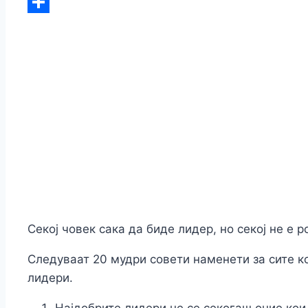
C
Li
Sh
Секој човек сака да биде лидер, но секој не е р
Следуваат 20 мудри совети наменети за сите ко
лидери.