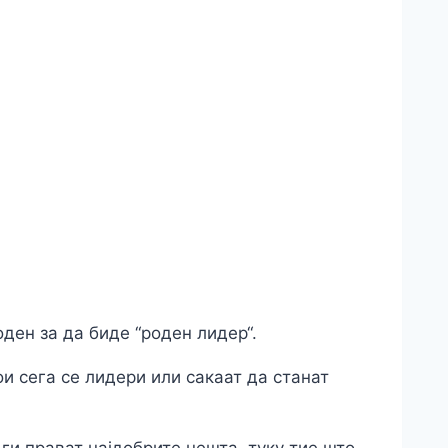
opy
nk
are
оден за да биде “роден лидер“.
и сега се лидери или сакаат да станат