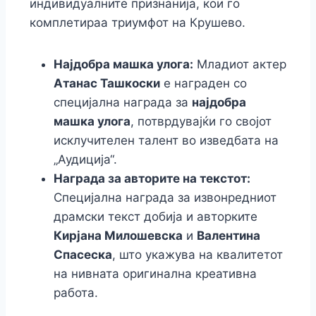
индивидуалните признанија, кои го
комплетираа триумфот на Крушево.
Најдобра машка улога:
Младиот актер
Атанас Ташкоски
е награден со
специјална награда за
најдобра
машка улога
, потврдувајќи го својот
исклучителен талент во изведбата на
„Аудиција“.
Награда за авторите на текстот:
Специјална награда за извонредниот
драмски текст добија и авторките
Кирјана Милошевска
и
Валентина
Спасеска
, што укажува на квалитетот
на нивната оригинална креативна
работа.