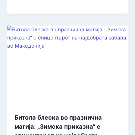
Битола блеска во празнична
магија: „Зимска приказна“ е