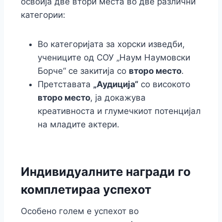
освоија две втори места во две различни
категории:
Во категоријата за хорски изведби,
учениците од СОУ „Наум Наумовски
Борче“ се закитија со
второ место
.
Претставата
„Аудиција“
со високото
второ место
, ја докажува
креативноста и глумечкиот потенцијал
на младите актери.
Индивидуалните награди го
комплетираа успехот
Особено голем е успехот во