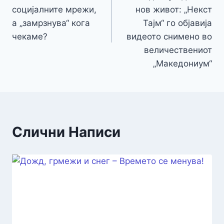
социјалните мрежи,
нов живот: „Некст
а „замрзнува“ кога
Тајм“ го објавија
чекаме?
видеото снимено во
величествениот
„Македониум“
Слични Написи