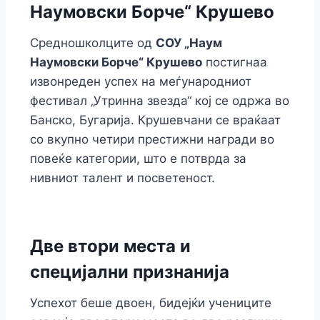
o
n
n
p
m
n
Наумовски Борче“ Крушево
o
g
p
k
Средношколците од
СОУ „Наум
k
er
Наумовски Борче“ Крушево
постигнаа
извонреден успех на меѓународниот
фестивал „Утринна звезда“ кој се одржа во
Банско, Бугарија. Крушевчани се враќаат
со вкупно четири престижни награди во
повеќе категории, што е потврда за
нивниот талент и посветеност.
Две втори места и
специјални признанија
Успехот беше двоен, бидејќи учениците