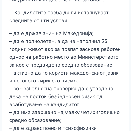
1. Кандидатите треба да ги исполнуваат
следните општи услови:
– да е државјанин на Македонија;
– да е полнолетен, а да не наполнил 25
години живот ако за првпат заснова работен
однос на работно место во Министерството
за кое е предвидено средно образование;
– активно да го користи македонскиот јазик
и неговото кирилско писмо;
– со безбедносна проверка да е утврдено
дека не постои безбедносен ризик од
вработување на кандидатот;
– да има завршено најмалку четиригодишно
средно образование;
– да е здравствено и психофизички