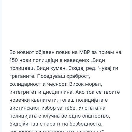
Во новиот објавен повик на МВР за прием на
150 нови полицајци е наведено: „Биди
полицаец. Биди хуман. Создај ред. Чувај ги
граѓаните. Поседуваш храброст,
солидарност и чесност. Висок морал,
интегритет и дисциплина. Ако тоа се твоите
човечки квалитети, тогаш полицијата е
вистинскиот избор за тебе. Улогата на
полицијата е клучна во едно општество,
бидејќи таа е гарант на безбедноста,
сигурноста и владеењето на законот“.