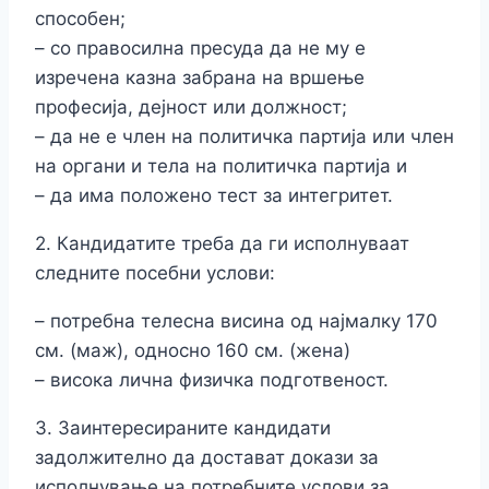
способен;
– со правосилна пресуда да не му е
изречена казна забрана на вршење
професија, дејност или должност;
– да не е член на политичка партија или член
на органи и тела на политичка партија и
– да има положено тест за интегритет.
2. Кандидатите треба да ги исполнуваат
следните посебни услови:
– потребна телесна висина од најмалку 170
см. (маж), односно 160 см. (жена)
– висока лична физичка подготвеност.
3. Заинтересираните кандидати
задолжително да достават докази за
исполнување на потребните услови за