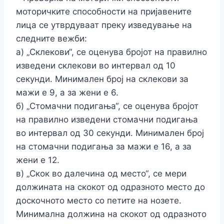
моторичките способности на пријавените
лица се утврдуваат преку изведување на
следните вежби:
а) „Склекови“, се оценува бројот на правилно
изведени склекови во интервал од 10
секунди. Минимален број на склекови за
мажи е 9, а за жени е 6.
б) „Стомачни подигања“, се оценува бројот
на правилно изведени стомачни подигања
во интервал од 30 секунди. Минимален број
на стомачни подигања за мажи е 16, а за
жени е 12.
в) „Скок во далечина од место“, се мери
должината на скокот од одразното место до
доскочното место со петите на нозете.
Минимална должина на скокот од одразното