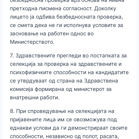
безбедносна проверка врз основа на нивна
претходна писмена согласност. Доколку
лицето ја одбива безбедносната проверка,
се смета дека не ги исполнува условите за
засновање на работен однос во
Министерството.
7. Здравствените прегледи во постапката за
селекција за проверка на здравствените и
психофизичките способности на кандидатите
се утврдуваат од страна на Здравствена
комисија формирана од министерот за
внатрешни работи.
8. При спроведување на селекцијата на
пријавените лица им се овозможува под
еднакви услови да ги демонстрираат своите
способности, независно од полот, расата,