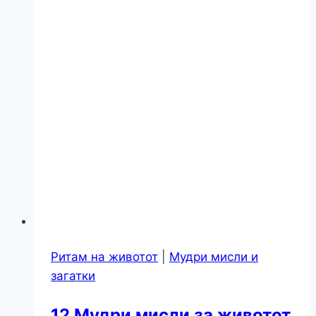
Ритам на животот
|
Мудри мисли и
загатки
12 Мудри мисли за животот