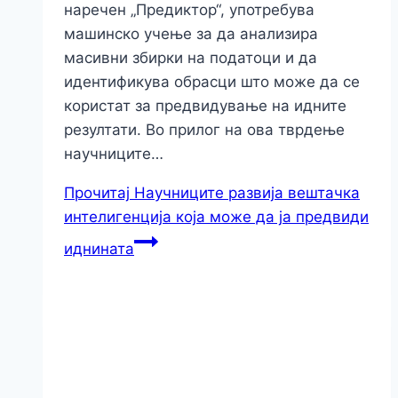
наречен „Предиктор“, употребува
машинско учење за да анализира
масивни збирки на податоци и да
идентификува обрасци што може да се
користат за предвидување на идните
резултати. Во прилог на ова тврдење
научниците…
Прочитај
Научниците развија вештачка
интелигенција која може да ја предвиди
иднината