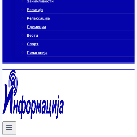
Занимливости
Религија
Релаксација
Промоции
Вести
Спорт
Пелагонија