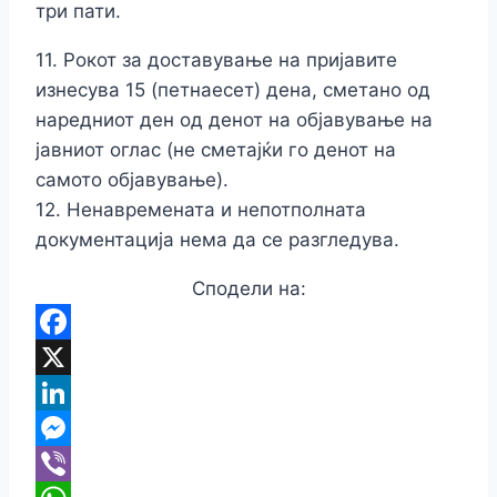
три пати.
11. Рокот за доставување на пријавите
изнесува 15 (петнаесет) дена, сметано од
наредниот ден од денот на објавување на
јавниот оглас (не сметајќи го денот на
самото објавување).
12. Ненавремената и непотполната
документација нема да се разгледува.
Сподели на:
Facebook
X
LinkedIn
Messenger