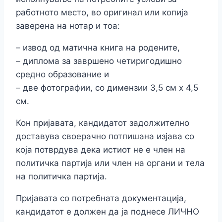
работното место, во оригинал или копија
заверена на нотар и тоа:
– извод од матична книга на родените,
– диплома за завршено четиригодишно
средно образование и
– две фотографии, со димензии 3,5 см х 4,5
см.
Кон пријавата, кандидатот задолжително
доставува своерачно потпишана изјава со
која потврдува дека истиот не е член на
политичка партија или член на органи и тела
на политичка партија.
Пријавата со потребната документација,
кандидатот е должен да ја поднесе ЛИЧНО