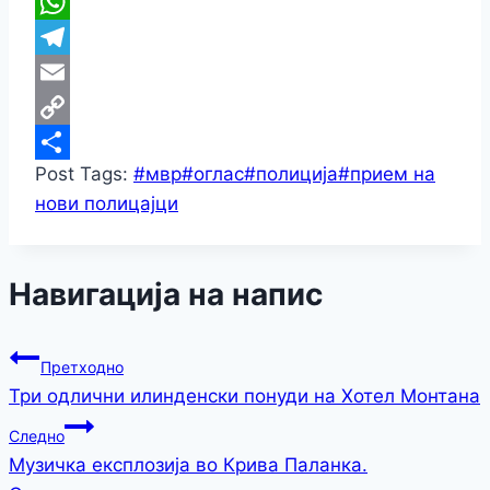
Viber
WhatsApp
Telegram
Email
Copy
Post Tags:
#
мвр
#
оглас
#
полиција
#
прием на
Link
Share
нови полицајци
Навигација на напис
Претходно
Три одлични илинденски понуди на Хотел Монтана
Следно
Музичка експлозија во Крива Паланка.