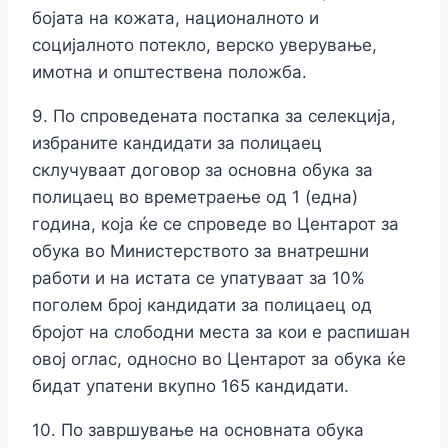
бојата на кожата, националното и
социјалното потекло, верско уверување,
имотна и општествена положба.
9. По спроведената постапка за селекција,
избраните кандидати за полицаец
склучуваат договор за основна обука за
полицаец во времетраење од 1 (една)
година, која ќе се спроведе во Центарот за
обука во Министерството за внатрешни
работи и на истата се упатуваат за 10%
поголем број кандидати за полицаец од
бројот на слободни места за кои е распишан
овој оглас, односно во Центарот за обука ќе
бидат упатени вкупно 165 кандидати.
10. По завршување на основната обука