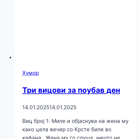
Хумор
Три вицови за поубав ден
14.01.2025
14.01.2025
Виц број 1: Миле и објаснува на жена му
како цела вечер со Крсте биле во
кафана…Жена му го слуша, ништо не