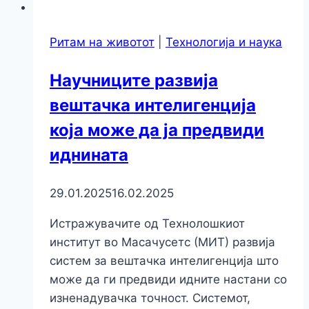
Ритам на животот
|
Технологија и наука
Научниците развија
вештачка интелигенција
која може да ја предвиди
иднината
29.01.2025
16.02.2025
Истражувачите од Технолошкиот
институт во Масачусетс (МИТ) развија
систем за вештачка интелигенција што
може да ги предвиди идните настани со
изненадувачка точност. Системот,