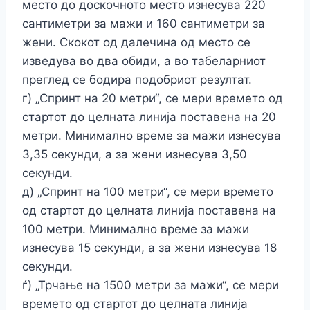
место до доскочното место изнесува 220
сантиметри за мажи и 160 сантиметри за
жени. Скокот од далечина од место се
изведува во два обиди, а во табеларниот
преглед се бодира подобриот резултат.
г) „Спринт на 20 метри“, се мери времето од
стартот до целната линија поставена на 20
метри. Минимално време за мажи изнесува
3,35 секунди, а за жени изнесува 3,50
секунди.
д) „Спринт на 100 метри“, се мери времето
од стартот до целната линија поставена на
100 метри. Минимално време за мажи
изнесува 15 секунди, а за жени изнесува 18
секунди.
ѓ) „Трчање на 1500 метри за мажи“, се мери
времето од стартот до целната линија