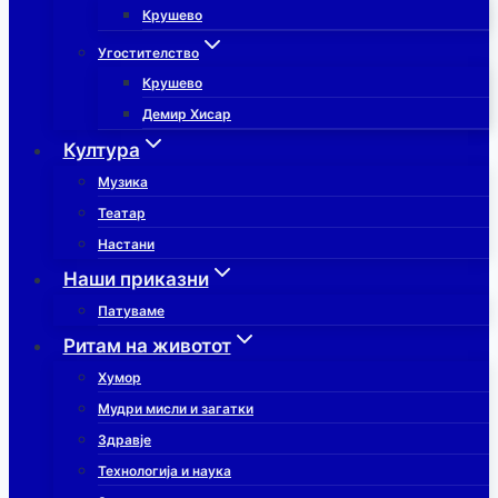
Крушево
Угостителство
Крушево
Демир Хисар
Култура
Музика
Театар
Настани
Наши приказни
Патуваме
Ритам на животот
Хумор
Мудри мисли и загатки
Здравје
Технологија и наука