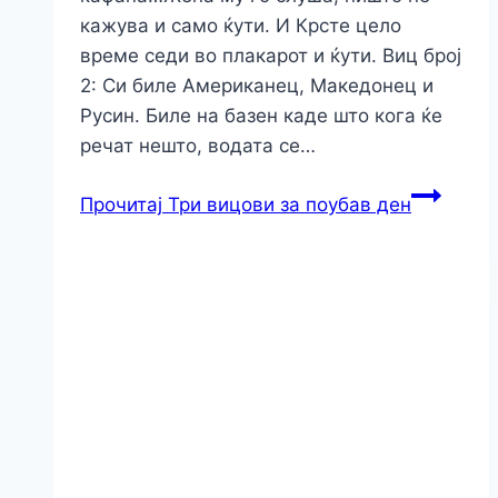
кажува и само ќути. И Крсте цело
време седи во плакарот и ќути. Виц број
2: Си биле Aмериканец, Mакедонец и
Русин. Биле на базен каде што кога ќе
речат нешто, водата се…
Прочитај
Три вицови за поубав ден