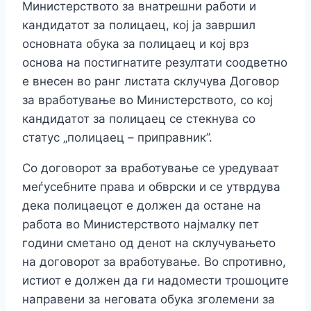
Министерството за внатрешни работи и
кандидатот за полицаец, кој ја завршил
основната обука за полицаец и кој врз
основа на постигнатите резултати соодветно
е внесен во ранг листата склучува Договор
за вработување во Министерството, со кој
кандидатот за полицаец се стекнува со
статус „полицаец – приправник”.
Со договорот за вработување се уредуваат
меѓусебните права и обврски и се утврдува
дека полицаецот е должен да остане на
работа во Министерството најмалку пет
години сметано од денот на склучувањето
на договорот за вработување. Во спротивно,
истиот е должен да ги надомести трошоците
направени за неговата обука зголемени за