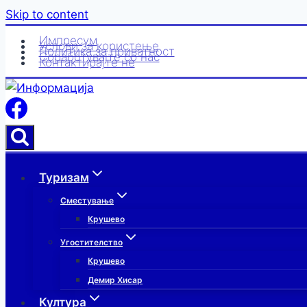
Skip to content
Импресум
Услови за користење
Политика за приватност
Соработувајте со нас
Контактирајте нè
Туризам
Сместување
Крушево
Угостителство
Крушево
Демир Хисар
Култура