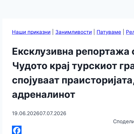
Наши приказни
|
Занимливости
|
Патуваме
|
Ре
Ексклузивна репортажа 
Чудото крај турскиот гр
спојуваат праисторијата
адреналинот
19.06.2026
07.07.2026
Сподели