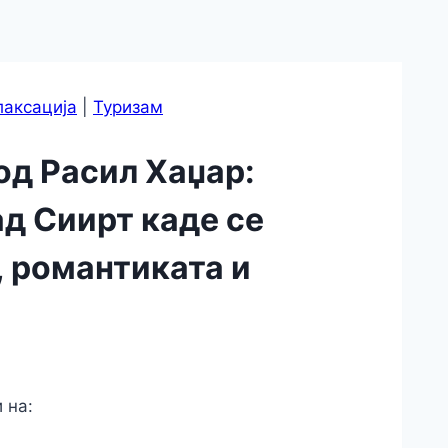
лаксација
|
Туризам
од Расил Хаџар:
ад Сиирт каде се
, романтиката и
 на: