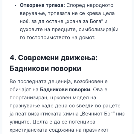
Отворена трпеза:
Според народното
верување, трпезата не се крева цела
ноќ, за да остане „храна за Бога“ и
духовите на предците, симболизирајќи
го гостопримството на домот.
4. Современи движења:
Бадникови поворки
Во последната деценија, возобновен е
обичајот на
Бадникови поворки
. Ова е
поорганизиран, црковен модел на
празнување каде деца со ѕвезди во рацете
ја пеат византиската химна „Вечниот Бог“ низ
улиците. Целта е да се потенцира
христијанската содржина на празникот