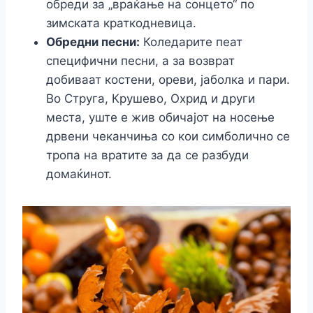
обреди за „враќање на сонцето“ по
зимската краткодневица.
Обредни песни:
Коледарите пеат
специфични песни, а за возврат
добиваат костени, ореви, јаболка и пари.
Во Струга, Крушево, Охрид и други
места, уште е жив обичајот на носење
дрвени чеканчиња со кои симболично се
тропа на вратите за да се разбуди
домаќинот.