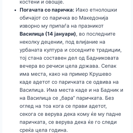
костени и овошје.
Погачата со паричка:
Иако етнолошки
обичајот со паричка во Македонија
изворно му припаѓа на празникот
Василица (14 јануари)
, во последните
неколку децении, под влијание на
урбаната култура и соседните традиции,
тој стана составен дел од Бадниковата
вечера во речиси цела држава. Сепак
има места, како на пример Крушево
каде адетот со паричката се одвива на
Василица. Има места каде и на Бадник и
на Василица се „бара“ паричката. Без
оглед на тоа кога се прави адетот,
секога се верува дека кому ќе му падне
паричката, се верува дека ќе го следи
среќа цела година.