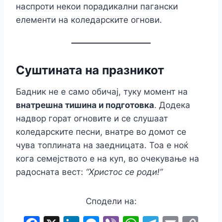
наспроти некои порадикални пагански
елементи на коледарските огнови.
Суштината на празникот
Бадник не е само обичај, туку момент на
внатрешна тишина и подготовка
. Додека
надвор горат огновите и се слушаат
коледарските песни, внатре во домот се
чува топлината на заедницата. Тоа е ноќ
кога семејството е на куп, во очекување на
радосната вест:
“Христос се роди!”
Сподели на: