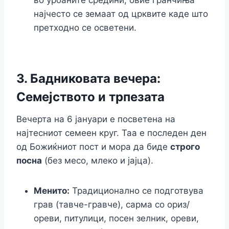
во урбаните средини, овие гранчиња
најчесто се земаат од црквите каде што
претходно се осветени.
3. Бадниковата вечера:
Семејството и трпезата
Вечерта на 6 јануари е посветена на
најтесниот семеен круг. Таа е последен ден
од Божиќниот пост и мора да биде
строго
посна
(без месо, млеко и јајца).
Менито:
Традиционално се подготвува
грав (тавче-гравче), сарма со ориз/
ореви, питулици, посен зелник, ореви,