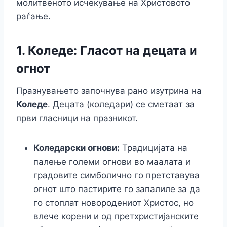
молитвеното исчекување на Христовото
раѓање.
1. Коледе: Гласот на децата и
огнот
Празнувањето започнува рано изутрина на
Коледе
. Децата (коледари) се сметаат за
први гласници на празникот.
Коледарски огнови:
Традицијата на
палење големи огнови во маалата и
градовите симболично го претставува
огнот што пастирите го запалиле за да
го стоплат новородениот Христос, но
влече корени и од претхристијанските