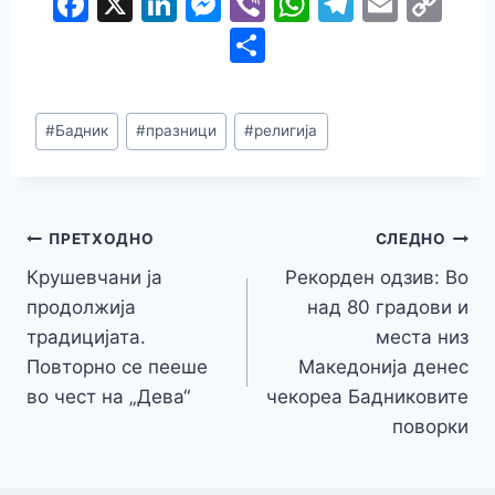
F
X
Li
M
Vi
W
T
E
C
a
n
e
b
h
el
m
o
S
c
k
s
er
at
e
ai
p
h
e
e
s
s
gr
l
y
ar
Post
#
Бадник
#
празници
#
религија
b
dI
e
A
a
Li
e
Tags:
o
n
n
p
m
n
o
g
p
k
Навигација
k
er
ПРЕТХОДНО
СЛЕДНО
Крушевчани ја
Рекорден одзив: Во
на
продолжија
над 80 градови и
напис
традицијата.
места низ
Повторно се пееше
Македонија денес
во чест на „Дева“
чекореа Бадниковите
поворки