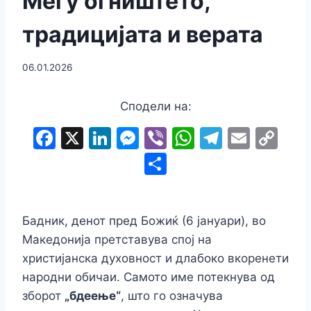
Меѓу oгништето,
традицијата и верата
06.01.2026
Сподели на:
F
X
Li
M
Vi
W
T
E
C
a
n
e
b
h
el
m
o
S
c
k
s
er
at
e
ai
p
h
e
e
s
s
gr
l
y
ar
b
dI
e
A
a
Li
Бадник, денот пред Божиќ (6 јануари), во
e
Македонија претставува спој на
o
n
n
p
m
n
христијанска духовност и длабоко вкоренети
o
g
p
k
народни обичаи. Самото име потекнува од
k
er
зборот
„бдеење“
, што го означува