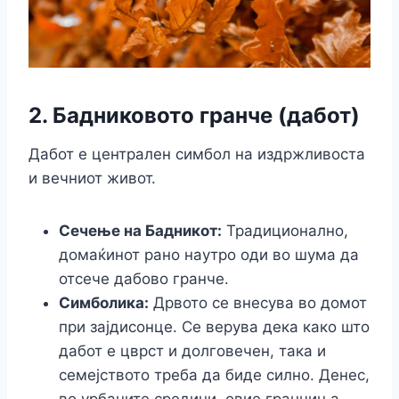
2. Бадниковото гранче (дабот)
Дабот е централен симбол на издржливоста
и вечниот живот.
Сечење на Бадникот:
Традиционално,
домаќинот рано наутро оди во шума да
отсече дабово гранче.
Симболика:
Дрвото се внесува во домот
при зајдисонце. Се верува дека како што
дабот е цврст и долговечен, така и
семејството треба да биде силно. Денес,