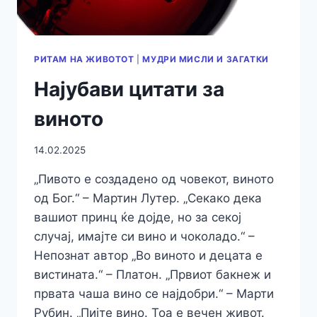
РИТАМ НА ЖИВОТОТ
|
МУДРИ МИСЛИ И ЗАГАТКИ
Најубави цитати за
виното
14.02.2025
„Пивото е создадено од човекот, виното
од Бог.“ – Мартин Лутер. „Секако дека
вашиот принц ќе дојде, но за секој
случај, имајте си вино и чоколадо.“ –
Непознат автор „Во виното и децата е
вистината.“ – Платон. „Првиот бакнеж и
првата чаша вино се најдобри.“ – Марти
Рубин. „Пијте вино. Тоа е вечен живот.