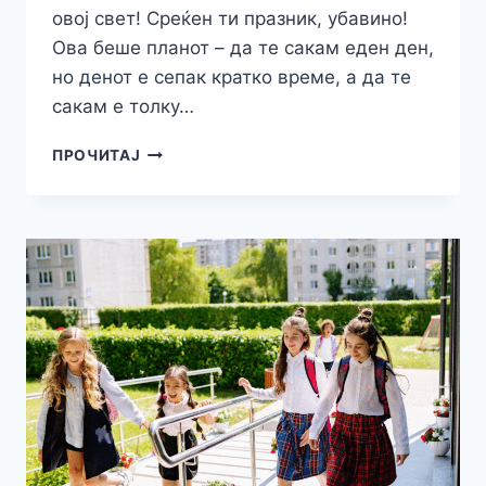
овој свет! Среќен ти празник, убавино!
Ова беше планот – да те сакам еден ден,
но денот е сепак кратко време, а да те
сакам е толку…
НАЈУБАВИ
ПРОЧИТАЈ
ПОРАКИ
ЗА
ОСМИ
МАРТ