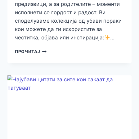
предизвици, а за родителите – моменти
исполнети со гордост и радост. Ви
споделуваме колекција од убави пораки
кои можете да ги искористите за
честитка, објава или инспирација:
…
УБАВИ
ПРОЧИТАЈ
ПОРАКИ
ЗА
СРЕЌЕН
ПОЧЕТОК
НА
УЧЕБНАТА
ГОДИНА
–
ЗА
УЧЕНИЦИ,
НАСТАВНИЦИ
И
РОДИТЕЛИ