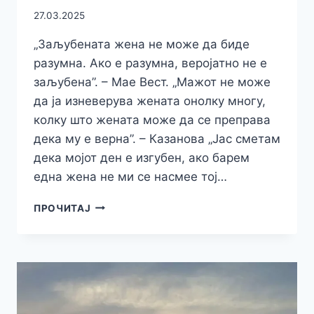
27.03.2025
„Заљубената жена не може да биде
разумна. Ако е разумна, веројатно не е
заљубена”. – Мае Вест. „Мажот не може
да ја изневерува жената онолку многу,
колку што жената може да се преправа
дека му е верна”. – Казанова „Јас сметам
дека мојот ден е изгубен, ако барем
една жена не ми се насмее тој…
ЦИТАТИ
ПРОЧИТАЈ
ПОСВЕТЕНИ
НА
ЖЕНИТЕ