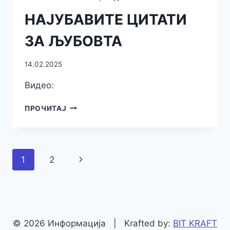
НАЈУБАВИТЕ ЦИТАТИ
ЗА ЉУБОВТА
14.02.2025
Видео:
НАЈУБАВИТЕ
ПРОЧИТАЈ
ЦИТАТИ
ЗА
ЉУБОВТА
Page
Next
1
2
navigation
Page
© 2026 Информација | Krafted by:
BIT KRAFT