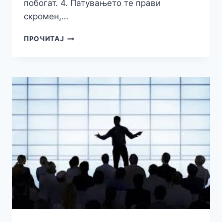
побогат. 4. Патувањето те прави
скромен,…
НАЈУБАВИ
ПРОЧИТАЈ
ЦИТАТИ
ЗА
СИТЕ
КОИ
САКААТ
ДА
ПАТУВААТ