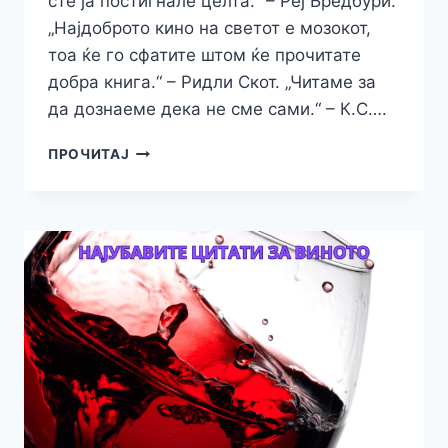
сте ја постигнале целта.“ – Реј Бредбури.
„Најдоброто кино на светот е мозокот,
тоа ќе го сфатите штом ќе прочитате
добра книга.“ – Ридли Скот. „Читаме за
да дознаеме дека не сме сами.“ – К.С….
MУДРИ
ПРОЧИТАЈ
МИСЛИ
ЗА
КНИГАТА