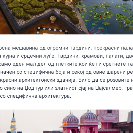
рена мешавина од огромни тврдини, прекрасни пала
а кујна и срдечни луѓе. Тврдини, храмови, палати, д
само еден мал дел од глетките кои ќе ги сретнете та
значен со специфична боја и секој од овие шарени р
красни архитектонски зданија. Било да се розовите 
о сино на Џодпур или златниот сјај на Џајсалмер, гра
 со специфична архитектура.