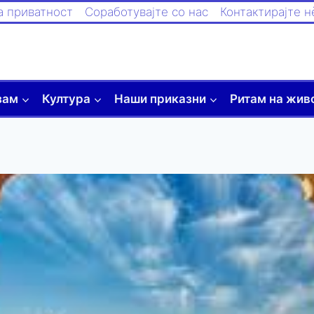
а приватност
Соработувајте со нас
Контактирајте н
зам
Култура
Наши приказни
Ритам на жив