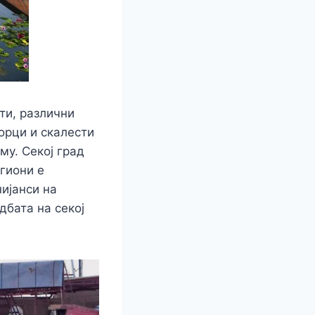
ти, различни
ворци и скалести
му. Секој град
егиони е
нијанси на
дбата на секој