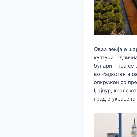
Оваа земја е ша
култури, одличн
бунари – тоа се 
во Раџастан е о
опкружен со пре
Џајпур, кралскот
град е украсена