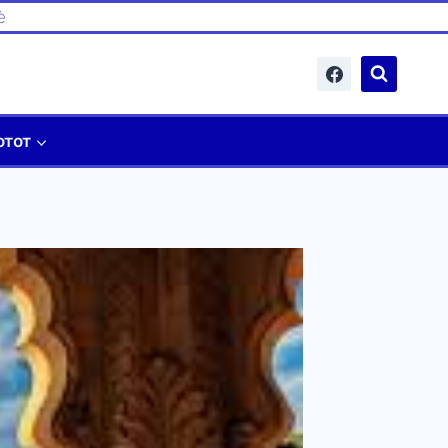
è
отот