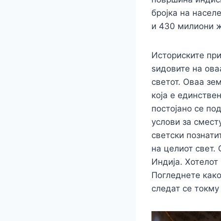
бројка на насел
и 430 милиони 
Историските при
ѕидовите на ова
светот. Оваа зе
која е единстве
постојано се под
услови за смест
светски познатит
на целиот свет.
Индија. Хотелот 
Погледнете како
следат се токму 