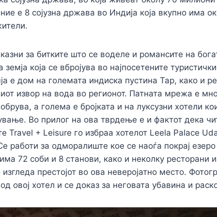
ение е 8 сојузна држава во Индија која вкупно има о
жители.
казни за битките што се воделе и романсите на бога
а земја која се вбројува во најпосетените туристичк
мја е дом на големата индиска пустина Тар, како и р
ниот извор на вода во регионот. Патната мрежа е мн
обрува, а голема е бројката и на луксузни хотели ко
ување. Во прилог на ова тврдење е и фактот дека чи
е Travel + Leisure го избраа хотелот Leela Palace Uda
 Се работи за одморалиште кое се наоѓа покрај езеро
има 72 соби и 8 станови, како и неколку ресторани и
 изгледа престојот во ова неверојатно место. Фотог
од овој хотел и се доказ за неговата убавина и раск