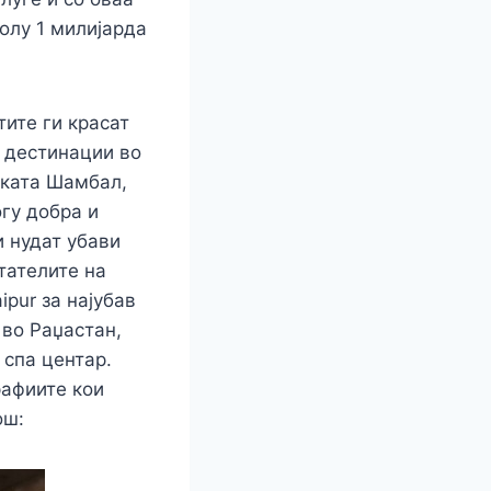
колу 1 милијарда
тите ги красат
и дестинации во
еката Шамбал,
огу добра и
и нудат убави
тателите на
ipur за најубав
 во Раџастан,
 спа центар.
рафиите кои
ош: