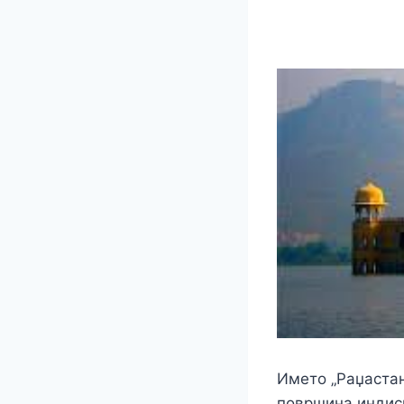
Името „Раџастан“
површина индиск