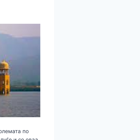
r
големата по
луѓе и со оваа