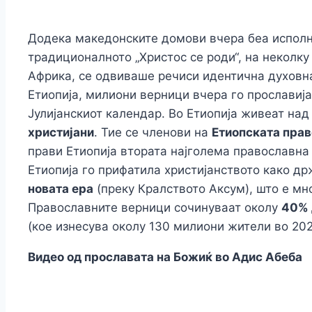
Додека македонските домови вчера беа исполн
традиционалното „Христос се роди“, на неколку
Африка, се одвиваше речиси идентична духовн
Етиопија, милиони верници вчера го прославиј
Јулијанскиот календар. Во Етиопија живеат на
христијани
. Тие се членови на
Етиопската прав
прави Етиопија втората најголема православна 
Етиопија го прифатила христијанството како д
новата ера
(преку Кралството Аксум), што е мн
Православните верници сочинуваат околу
40% 
(кое изнесува околу 130 милиони жители во 202
Видео од прославата на Божиќ во Адис Абеба