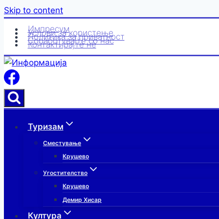
Skip to content
Импресум
Услови за користење
Политика за приватност
Соработувајте со нас
Контактирајте нè
Туризам
Сместување
Крушево
Угостителство
Крушево
Демир Хисар
Култура