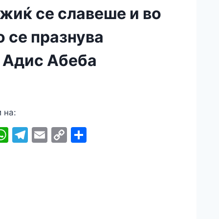
жиќ се славеше и во
о се празнува
 Адис Абеба
 на:
In
senger
iber
WhatsApp
Telegram
Email
Copy
Share
Link