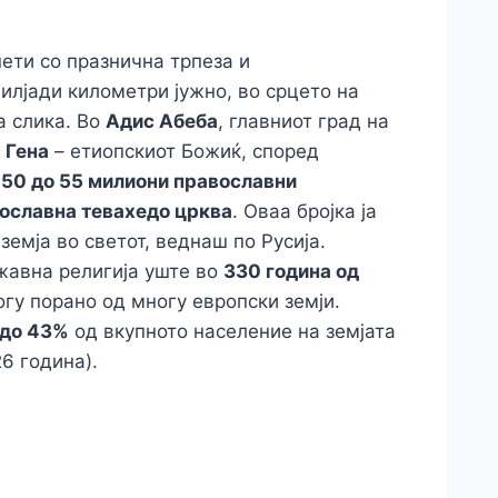
ети со празнична трпеза и
 илјади километри јужно, во срцето на
а слика. Во
Адис Абеба
, главниот град на
а
Гена
– етиопскиот Божиќ, според
д
50 до 55 милиони православни
ославна тевахедо црква
. Оваа бројка ја
земја во светот, веднаш по Русија.
ржавна религија уште во
330 година од
огу порано од многу европски земји.
до 43%
од вкупното население на земјата
6 година).