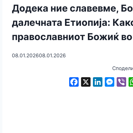
Додека ние славевме, Бо
далечната Етиопија: Как
православниот Божиќ во
08.01.2026
08.01.2026
Сподели
Facebook
X
Linked
Mes
V