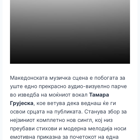
Македонската музичка сцена е побогата за
уште едно прекрасно аудио-визуелно парче
во изведба на моќниот вокал
Тамара
Грујеска
, кое ветува дека веднаш ќе ги
освои срцата на публиката. Станува збор за
нејзиниот комплетно нов сингл, кој низ
преубави стихови и модерна мелодија носи
емотивна приказна за почетокот на една