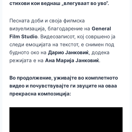
стихови кои веднаш „влегуваат во уво“.
Песната доби и своја филмска
визуелизација, благодарение на
General
Film Studio
. Видеозаписот, кој совршено ја
следи емоцијата на текстот, е снимен под
будното око на
Дарио Јанковиќ
, додека
режијата е на
Ана Марија Јанковиќ
.
Во продолжение, уживајте во комплетното
видео и почувствувајте ги звуците на оваа
прекрасна композиција: