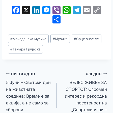
F
X
Li
M
Vi
W
T
E
C
a
n
e
b
h
el
m
o
S
c
k
s
er
at
e
ai
p
h
e
e
s
s
gr
l
y
ar
Post
#
Македонска музика
#
Музика
#
Срце знае се
b
dI
e
A
a
Li
e
Tags:
o
n
n
p
m
n
#
Тамара Грујеска
o
g
p
k
k
er
Навигација
ПРЕТХОДНО
СЛЕДНО
5 Јуни – Светски ден
ВЕЛЕС ЖИВЕЕ ЗА
на
на животната
СПОРТОТ: Огромен
напис
средина: Време е за
интерес и рекордна
акција, а не само за
посетеност на
зборови
„Спортски игри –