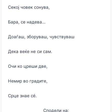
Секој човек сонува,
Бара, се надева…
Доаѓаш, зборуваш, чувствуваш
Дека веќе не си сам.
Очи ко цреши две,
Немир во градите,
Срце знае сé.
Сподели на: