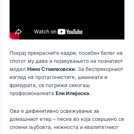
Покрај прекрасните кадри, посебен белег на
спотот му дава и појавувањето на познатиот
модел
Нино Стоилковски
. За беспрекорниот
изглед на протагонистите, шминката и
фризурата, се погрижи секогаш
професионалната
Ели Илијоска
.
Ова е дефинитивно освежување за
домашниот етер – песна во која совршено се
споени љубовта, нежноста и квалитетниот