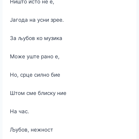
Ништо исто не е,
Јагода на усни зрее.
За љубов ко музика
Може уште рано е,
Но, срце силно бие
Штом сме блиску ние
На час.
Љубов, нежност