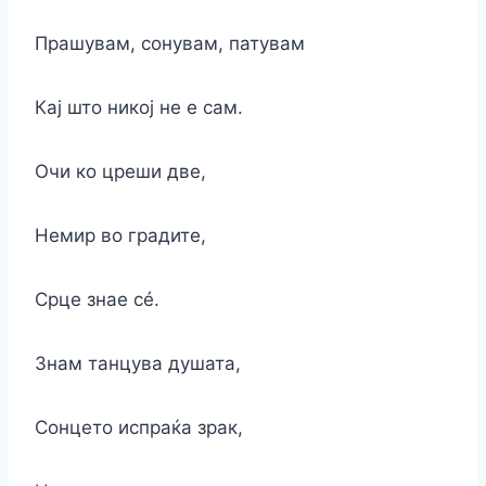
Прашувам, сонувам, патувам
Кај што никој не е сам.
Очи ко цреши две,
Немир во градите,
Срце знае сé.
Знам танцува душата,
Сонцето испраќа зрак,