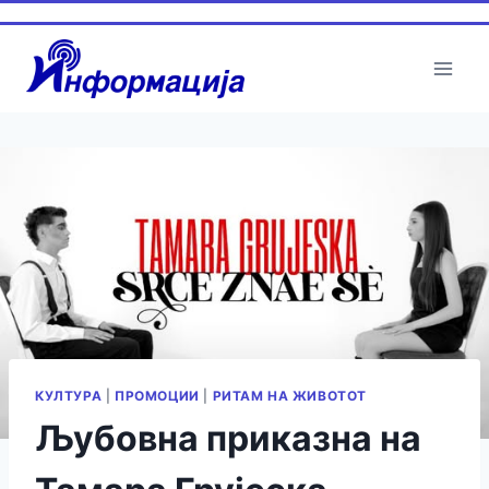
Skip
to
content
КУЛТУРА
|
ПРОМОЦИИ
|
РИТАМ НА ЖИВОТОТ
Љубовна приказна на