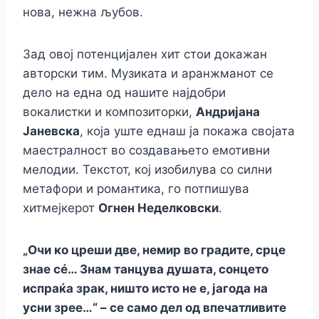
нова, нежна љубов.
Зад овој потенцијален хит стои докажан
авторски тим. Музиката и аранжманот се
дело на една од нашите најдобри
вокалистки и композиторки,
Андријана
Јаневска
, која уште еднаш ја покажа својата
маестралност во создавањето емотивни
мелодии. Текстот, кој изобилува со силни
метафори и романтика, го потпишува
хитмејкерот
Огнен Неделковски
.
„Очи ко цреши две, немир во градите, срце
знае сé… Знам танцува душата, сонцето
испраќа зрак, ништо исто не е, јагода на
усни зрее…“ – се само дел од впечатливите