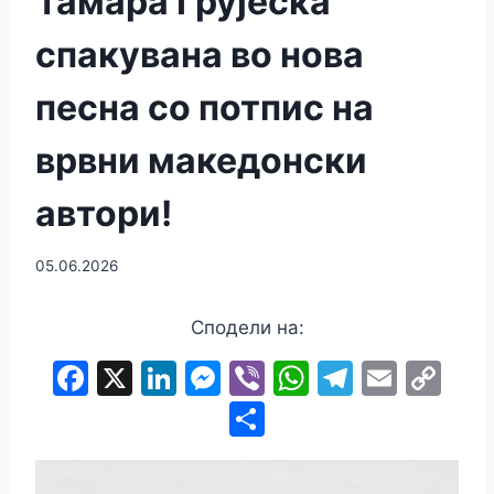
Тамара Грујеска
спакувана во нова
песна со потпис на
врвни македонски
автори!
05.06.2026
Сподели на:
F
X
Li
M
Vi
W
T
E
C
a
n
e
b
h
el
m
o
S
c
k
s
er
at
e
ai
p
h
e
e
s
s
gr
l
y
ar