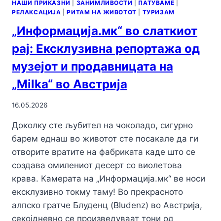
НАШИ ПРИКАЗНИ
|
ЗАНИМЛИВОСТИ
|
ПАТУВАМЕ
|
РЕЛАКСАЦИЈА
|
РИТАМ НА ЖИВОТОТ
|
ТУРИЗАМ
„Информација.мк“ во слаткиот
рај: Ексклузивна репортажа од
музејот и продавницата на
„Milka“ во Австрија
16.05.2026
Доколку сте љубител на чоколадо, сигурно
барем еднаш во животот сте посакале да ги
отворите вратите на фабриката каде што се
создава омилениот десерт со виолетова
крава. Камерата на „Информација.мк“ ве носи
ексклузивно токму таму! Во прекрасното
алпско гратче Блуденц (Bludenz) во Австрија,
секојдневно се произведуваат тони од