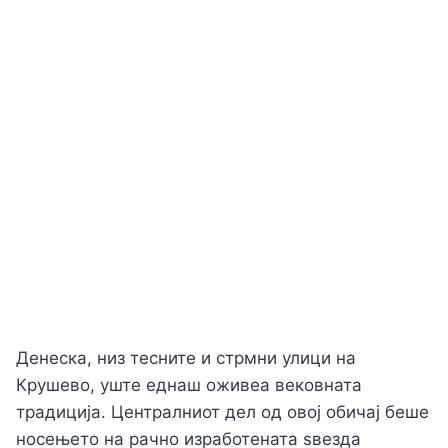
Денеска, низ тесните и стрмни улици на
Крушево, уште еднаш оживеа вековната
традиција. Централниот дел од овој обичај беше
носењето на рачно изработената ѕвезда