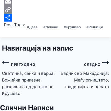
Telegram
Email
Copy
Post Tags:
Link
Share
#
Дева
#
Деване
#
Крушево
#
Религија
Навигација на напис
ПРЕТХОДНО
СЛЕДНО
Светлина, сенки и верба:
Бадник во Македонија:
Божиќна приказна
Меѓу oгништето,
раскажана од децата во
традицијата и верата
Крушево
Слични Написи