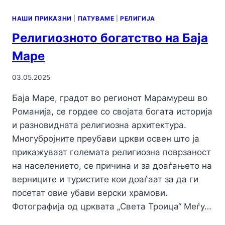
НАШИ ПРИКАЗНИ
|
ПАТУВАМЕ
|
РЕЛИГИЈА
Религиозното богатство на Баја
Маре
03.05.2025
Баја Маре, градот во регионот Марамуреш во
Романија, се гордее со својата богата историја
и разновидната религиозна архитектура.
Многубројните преубави цркви освен што ја
прикажуваат големата религиозна поврзаност
на населението, се причина и за доаѓањето на
верниците и туристите кои доаѓаат за да ги
посетат овие убави верски храмови.
Фотографија од црквата „Света Троица“ Меѓу…