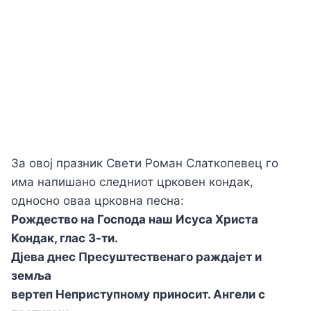
За овој празник Свети Роман Слаткопевец го
има напишано следниот црковен кондак,
односно оваа црковна песна:
Рождество на Господа наш Исуса Христа
Кондак, глас 3-ти.
Дјева днeс Пресуштeственаго раждајeт и
зeмља
вертеп Неприступному приносит. Ангели с