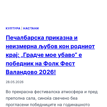
КУЛТУРА
|
НАСТАНИ
Печалбарска приказна и
неизмерна љубов кон родниот
крај: „Градче мое убаво“ е
победник на Фолк Фест
Валандово 2026!
28.05.2026
Во прекрасна фестивалска атмосфера и пред
преполна сала, синоќа свечено беа
прогласени победниците на годинашното