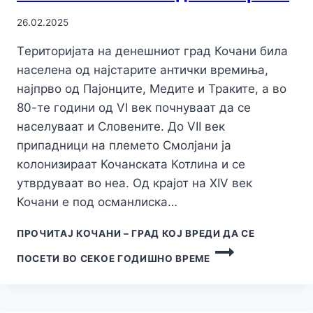
26.02.2025
Tериторијата на денешниот град Кочани била
населена од најстарите антички времиња,
најпрво од Пајонците, Медите и Траките, а во
80-те години од VI век почнуваат да се
населуваат и Словените. До VII век
припадници на племето Смолјани ја
колонизираат Кочанската Котлина и се
утврдуваат во неа. Од крајот на XIV век
Кочани е под османлиска…
ПРОЧИТАЈ
КОЧАНИ – ГРАД КОЈ ВРЕДИ ДА СЕ
ПОСЕТИ ВО СЕКОЕ ГОДИШНО ВРЕМЕ