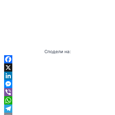
Сподели на:
Facebook
X
LinkedIn
Messenger
Viber
WhatsApp