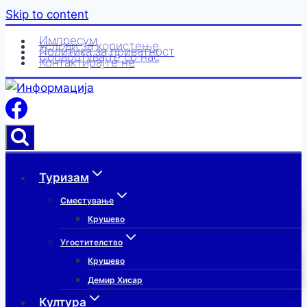
Skip to content
Импресум
Услови за користење
Политика за приватност
Соработувајте со нас
Контактирајте нè
Туризам
Сместување
Крушево
Угостителство
Крушево
Демир Хисар
Култура