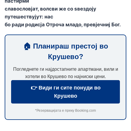
пастирми
славословјат, волсви же со sвездоју
путешествујут: нас
бо ради родисја Отроча младо, превјечниј Бог.
🏠 Планираш престој во
Крушево?
Погледнете ги најдостапните апартмани, вили и
хотели во Крушево по најниски цени.
👉 Види ги сите понуди во
Крушево
*Резервацијата е преку Booking.com