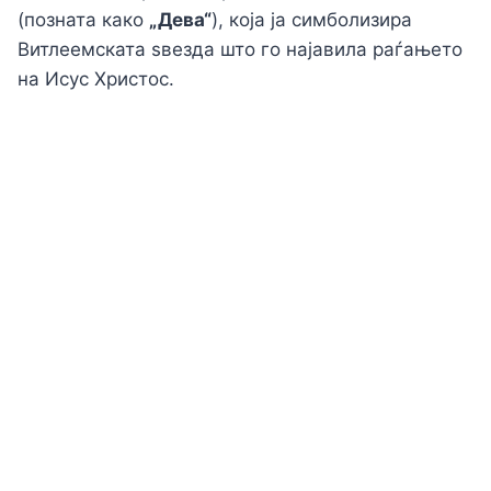
(позната како
„Дева“
), која ја симболизира
Витлеемската ѕвезда што го најавила раѓањето
на Исус Христос.