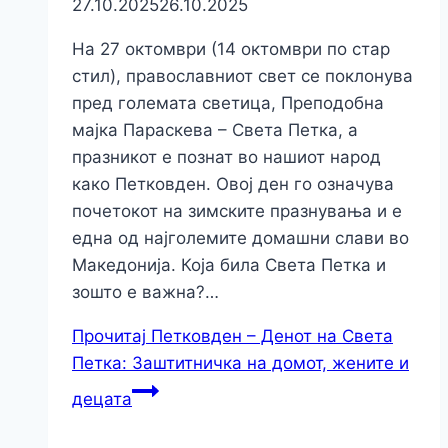
27.10.2025
26.10.2025
На 27 октомври (14 октомври по стар
стил), православниот свет се поклонува
пред големата светица, Преподобна
мајка Параскева – Света Петка, а
празникот е познат во нашиот народ
како Петковден. Овој ден го означува
почетокот на зимските празнувања и е
една од најголемите домашни слави во
Македонија. Која била Света Петка и
зошто е важна?…
Прочитај
Петковден – Денот на Света
Петка: Заштитничка на домот, жените и
децата