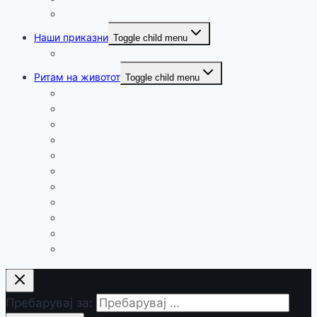
Настани
Наши приказни
Toggle child menu
Патуваме
Ритам на животот
Toggle child menu
Хумор
Мудри мисли и загатки
Здравје
Технологија и наука
Занимливости
Религија
Релаксација
Промоции
Вести
Спорт
Пелагонија
Пребарувај за: