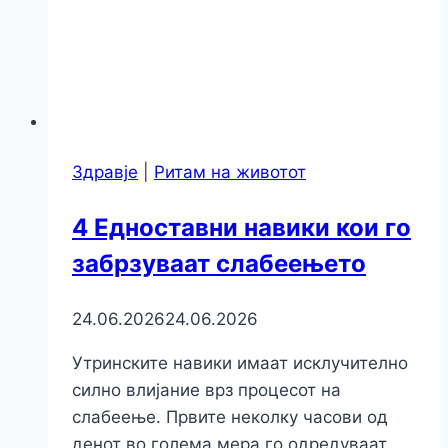
Здравје
|
Ритам на животот
4 Едноставни навики кои го
забрзуваат слабеењето
24.06.2026
24.06.2026
Утринските навики имаат исклучително
силно влијание врз процесот на
слабеење. Првите неколку часови од
денот во голема мера го одредуваат