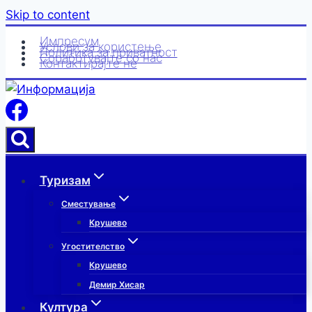
Skip to content
Импресум
Услови за користење
Политика за приватност
Соработувајте со нас
Контактирајте нè
Туризам
Сместување
Крушево
Угостителство
Крушево
Демир Хисар
Култура