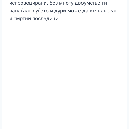
испровоцирани, без многу двоумење ги
напаѓаат луѓето и дури може да им нанесат
и смртни последици.