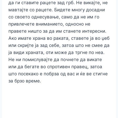
да ги ставите рацете зад грб. Не викајте, не
мавтајте со рацете. Бидете многу досадни
со своето однесување, само да не им го
привлечете вниманието, односно не
правете ништо за да им станете интересни.
Ако имате храна во раката, ставете ја во џеб
или скријте ја зад себе, затоа што не смее да
ја види храната, оти може да тргне по неа.
Не ни помислувајте да почнете да викате
или да бегате во спротивен правец, затоа
што посекако е побрза од вас и ќе ве стигне
за брзо време.