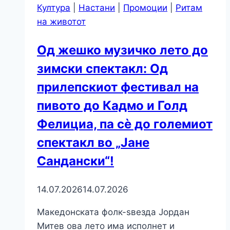
Култура
|
Настани
|
Промоции
|
Ритам
на животот
Од жешко музичко лето до
зимски спектакл: Од
прилепскиот фестивал на
пивото до Кадмо и Голд
Фелициа, па сè до големиот
спектакл во „Јане
Сандански“!
14.07.2026
14.07.2026
Македонската фолк-ѕвезда Јордан
Митев ова лето има исполнет и