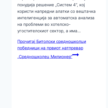
понудија решение „Систем 4“, кој
користи напредни алатки со вештачка
интелигенција за автоматска анализа
на проблеми во хотелско-
угостителскиот сектор, а има…
Прочитај
Битолски средношколци
победници на првиот натпревар
„Средношколец Милионер“