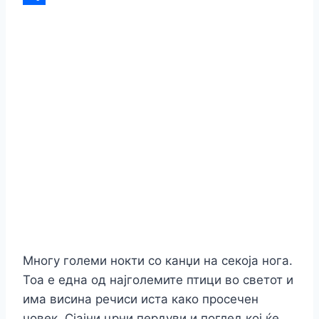
Link
Share
Многу големи нокти со канџи на секоја нога.
Тоа е една од најголемите птици во светот и
има висина речиси иста како просечен
човек. Сјајни црни пердуви и поглед кој ќе