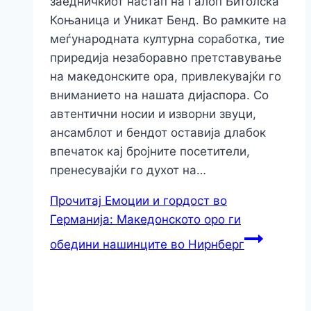
заедничкиот настап на Галоп Битолска
Коњаница и Уникат Бенд. Во рамките на
меѓународната културна соработка, тие
приредија незаборавно претставување
на македонските ора, привлекувајќи го
вниманието на нашата дијаспора. Со
автентични носии и изворни звуци,
ансамблот и бендот оставија длабок
впечаток кај бројните посетители,
пренесувајќи го духот на…
Прочитај
Емоции и гордост во
Германија: Македонското оро ги
обедини нашинците во Нирнберг