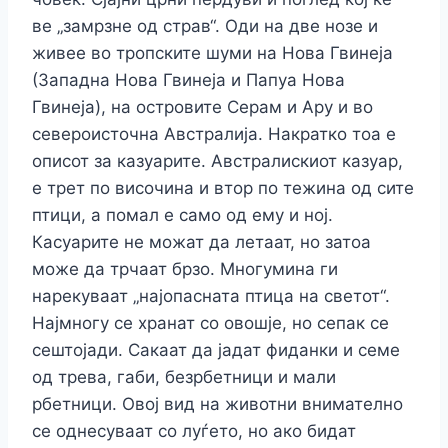
ве „замрзне од страв“. Оди на две нозе и
живее во тропските шуми на Нова Гвинеја
(Западна Нова Гвинеја и Папуа Нова
Гвинеја), на островите Серам и Ару и во
североисточна Австралија. Накратко тоа е
описот за казуарите. Австралискиот казуар,
е трет по височина и втор по тежина од сите
птици, а помал е само од ему и ној.
Касуарите не можат да летаат, но затоа
може да трчаат брзо. Многумина ги
нарекуваат „најопасната птица на светот“.
Најмногу се хранат со овошје, но сепак се
сештојади. Сакаат да јадат фиданки и семе
од трева, габи, безрбетници и мали
рбетници. Овој вид на животни внимателно
се однесуваат со луѓето, но ако бидат