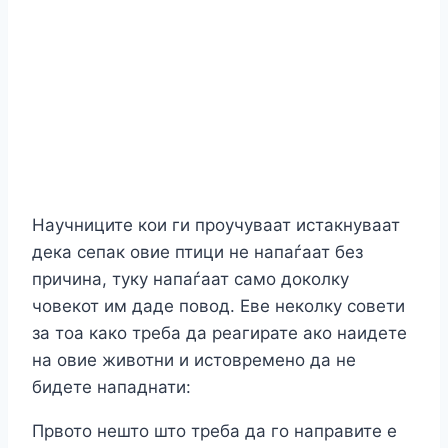
Научниците кои ги проучуваат истакнуваат
дека сепак овие птици не напаѓаат без
причина, туку напаѓаат само доколку
човекот им даде повод. Еве неколку совети
за тоа како треба да реагирате ако наидете
на овие животни и истовремено да не
бидете нападнати:
Првото нешто што треба да го направите е