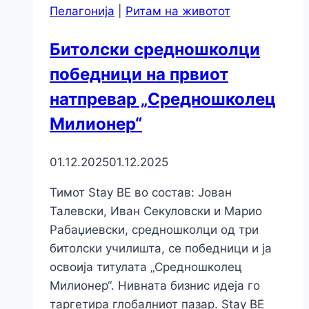
Пелагонија
|
Ритам на животот
Битолски средношколци
победници на првиот
натпревар „Средношколец
Милионер“
01.12.2025
01.12.2025
Тимот Stay BE во состав: Јован
Талевски, Иван Секуловски и Марио
Рабаџиевски, средношколци од три
битолски училишта, се победници и ја
освоија титулата „Средношколец
Милионер“. Нивната бизнис идеја го
таргетира глобалниот пазар. Stay BE