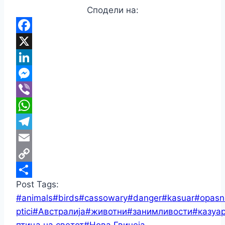
Сподели на:
Facebook
X
LinkedIn
Messenger
Viber
WhatsApp
Telegram
Email
Copy
Post Tags:
Link
Share
#
animals
#
birds
#
cassowary
#
danger
#
kasuar
#
opasn
ptici
#
Австралија
#
животни
#
занимливости
#
казуа