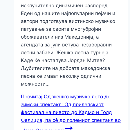
исклучително динамичен распоред.
Еден од нашите најпопуларни пејачи и
автори подготвува вистинско музичко
патување за своите многубројни
обожаватели низ Македонија, а
агендата за јули ветува незаборавни
летни забави. Жешка летна турнеја:
Каде ќе настапува Јордан Митев?
Љубителите на добрата македонска
песна ќе имаат неколку одлични
можности…
Прочитај
Од жешко музичко лето до
зимски спектакл: Од прилепскиот
фестивал на пивото до Кадмо и Голд
Фелициа, па сè до големиот спектакл во