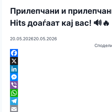
Прилепчани и прилепчанк
Hits доаѓаат кај вас! 🔊🔥
20.05.2026
20.05.2026
Сподели
F
X
Li
M
Vi
W
Te