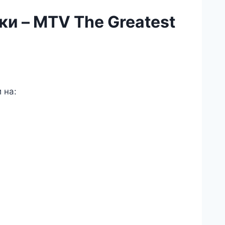
и – MTV The Greatest
 на:
acebook
nkedIn
essenger
ber
hatsApp
legram