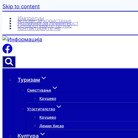
Skip to content
Импресум
Услови за користење
Политика за приватност
Соработувајте со нас
Контактирајте нè
Туризам
Сместување
Крушево
Угостителство
Крушево
Демир Хисар
Култура