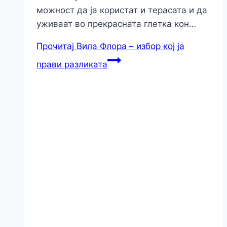
можност да ја користат и терасата и да
уживаат во прекрасната глетка кон…
Прочитај
Вила Флора – избор кој ја
прави разликата