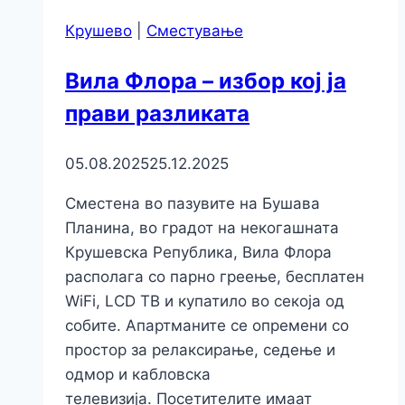
Крушево
|
Сместување
Вила Флора – избор кој ја
прави разликата
05.08.2025
25.12.2025
Сместена во пазувите на Бушава
Планина, во градот на некогашната
Крушевска Република, Вила Флора
располага со парно греење, бесплатен
WiFi, LCD ТВ и купатило во секоја од
собите. Апартманите се опремени со
простор за релаксирање, седење и
одмор и кабловска
телевизија. Посетителите имаат