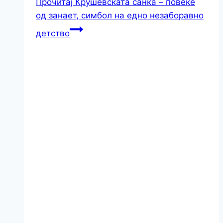
Прочитај
Крушевската санка – повеќе
од занает, симбол на едно незаборавно
детство