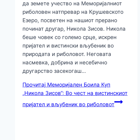
да земете учество на Меморијалниот
риболовен натпревар на Крушевското
Езеро, посветен на нашиот прерано
починат другар, Никола Зисов. Никола
беше човек со големо срце, искрен
пријател и вистински вљубеник во
природата и риболовот. Неговата
насмевка, добрина и несебично
другарство засекогаш…
Прочитај
Меморијален Боила Куп
„Никола Зисов“: Во чест на вистинскиот
пријател и вљубеник во риболовот