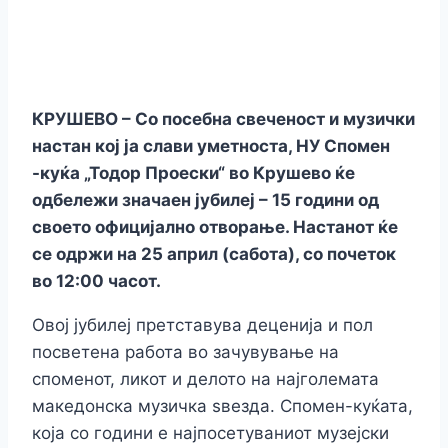
КРУШЕВО – Со посебна свеченост и музички
настан кој ја слави уметноста, НУ Спомен
-куќа „Тодор Проески“ во Крушево ќе
одбележи значаен јубилеј – 15 години од
своето официјално отворање. Настанот ќе
се одржи на 25 април (сабота), со почеток
во 12:00 часот.
Овој јубилеј претставува деценија и пол
посветена работа во зачувување на
споменот, ликот и делото на најголемата
македонска музичка ѕвезда. Спомен-куќата,
која со години е најпосетуваниот музејски