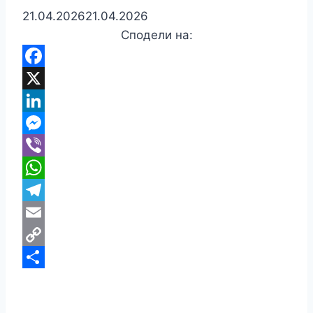
21.04.2026
21.04.2026
Сподели на:
Facebook
X
LinkedIn
Messenger
Viber
WhatsApp
Telegram
Email
Copy
Link
Share