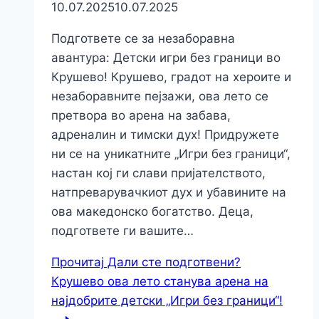
10.07.2025
10.07.2025
Подгответе се за незаборавна
авантура: Детски игри без граници во
Крушево! Крушево, градот на хероите и
незаборавните пејзажи, ова лето се
претвора во арена на забава,
адреналин и тимски дух! Придружете
ни се на уникатните „Игри без граници“,
настан кој ги слави пријателството,
натпреварувачкиот дух и убавините на
ова македонско богатство. Деца,
подгответе ги вашите…
Прочитај
Дали сте подготвени?
Крушево ова лето станува арена на
најдобрите детски „Игри без граници“!