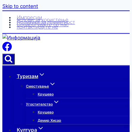
Skip to content
Импресум
Услови за користење
Политика за приватност
Соработувајте со нас
Контактирајте нè
Туризам
Сместување
Крушево
Угостителство
Крушево
Демир Хисар
Култура