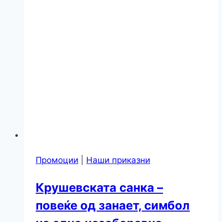
Промоции
|
Наши приказни
Крушевската санка –
повеќе од занает, симбол