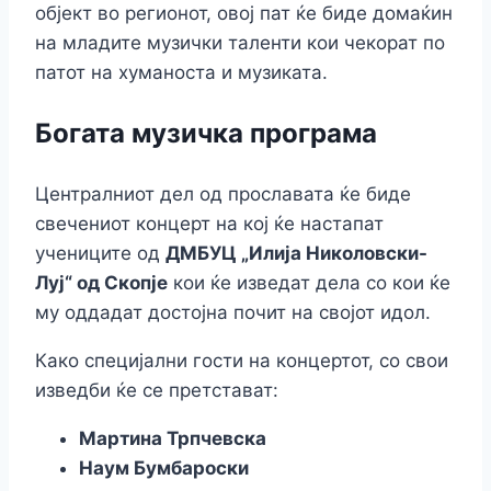
објект во регионот, овој пат ќе биде домаќин
на младите музички таленти кои чекорат по
патот на хуманоста и музиката.
Богата музичка програма
Централниот дел од прославата ќе биде
свечениот концерт на кој ќе настапат
учениците од
ДМБУЦ „Илија Николовски-
Луј“ од Скопје
кои ќе изведат дела со кои ќе
му оддадат достојна почит на својот идол.
Како специјални гости на концертот, со свои
изведби ќе се претстават:
Мартина Трпчевска
Наум Бумбароски