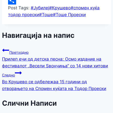
Copy
Post Tags:
#
Јубилеј
#
Крушево
#
спомен куќа
Link
Share
тодор проески
#
Тоше
#
Тоше Проески
Навигација на напис
Претходно
Прилеп ечи од детска песна: Осмо издание на
фестивалот „Весели Ѕвончиња“ со 14 нови хитови
Следно
Во Крушево се одбележаа 15 години од
отворањето на Спомен куќата на Тодор Проески
Слични Написи