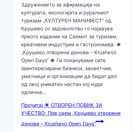
Здружението за афирмација на
културата, екологијата и руралниот
туризам „КУЛТУРЕН МАНИФЕСТ“ од
Крушево со задоволство го најавува
првото издание на Саемот за туризам,
креативни индустрии и гастрономија: 🍀
„Крушево отворени денови – Krushevo
Open Days“ 🍀 Ги покануваме сите
заинтересирани бизниси, занаетчии,
уметници и организации да бидат дел
од овој уникатен настан кој нуди
одлична…
Прочитај
🌟 ОТВОРЕН ПОВИК ЗА
УЧЕСТВО: Прв саем „Крушево отворени
денови – Krushevo Open Days“