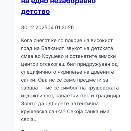
на едно незаборавно
детство
30.12.2025
04.01.2026
Кога снегот ќе го покрие највисокиот
град на Балканот, звукот на детската
смеа во Крушево и останатите зимски
центри отсекогаш бил придружуван од
специфичното чкрипење на дрвените
санки. Ова не се само предмети за
забава – тие се симбол на крушевската
издржливост, занаетчиство и традиција.
Зошто да одберете автентична
крушевска санка? Секоја санка има
своја…