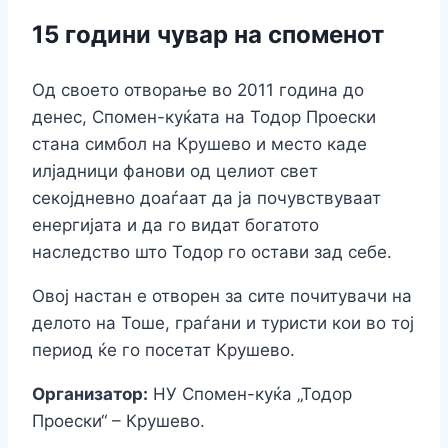
15 години чувар на споменот
Од своето отворање во 2011 година до
денес, Спомен-куќата на Тодор Проески
стана симбол на Крушево и место каде
илјадници фанови од целиот свет
секојдневно доаѓаат да ја почувствуваат
енергијата и да го видат богатото
наследство што Тодор го остави зад себе.
Овој настан е отворен за сите почитувачи на
делото на Тоше, граѓани и туристи кои во тој
период ќе го посетат Крушево.
Организатор:
НУ Спомен-куќа „Тодор
Проески“ – Крушево.