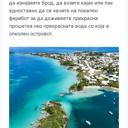
да изнајмите брод, да возите кајак или пак
едноставно да се качите на локален
ферибот за да доживеете прекрасна
прошетка низ прекрасната вода со која е
опколен островот.