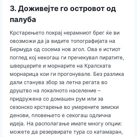
3. Доживејте го островот од
палуба
Крстарењето покрај нерамниот брег ќе ви
овозможи да ја видите топографијата на
Бермуда од сосема нов агол. Ова е истиот
поглед кој некогаш ги пречекувал пиратите,
шверцерите и морнарите на Кралската
морнарица кои ги прогонувале. Без разлика
дали станува збор за летна регата во
друштво на локалното население –
придружена со домашен рум или за
сезонско крстарење во умерените зимски
денови, пловењето е секогаш одлична
идеја. На располагање имате многу опции:
можете да резервирате тура со катамаран,