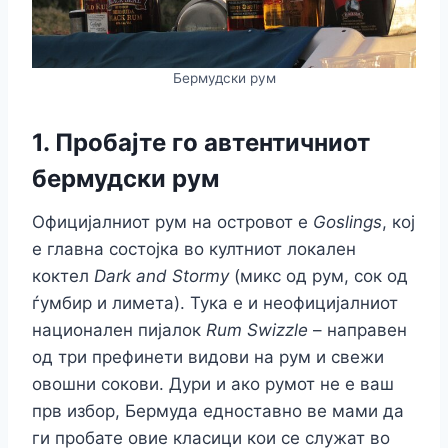
Бермудски рум
1. Пробајте го автентичниот
бермудски рум
Официјалниот рум на островот е
Goslings
, кој
е главна состојка во култниот локален
коктел
Dark and Stormy
(микс од рум, сок од
ѓумбир и лимета). Тука е и неофицијалниот
национален пијалок
Rum Swizzle
– направен
од три префинети видови на рум и свежи
овошни сокови. Дури и ако румот не е ваш
прв избор, Бермуда едноставно ве мами да
ги пробате овие класици кои се служат во