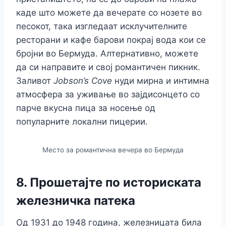
каде што можете да вечерате со нозете во
песокот, така изгледаат исклучителните
ресторани и кафе барови покрај вода кои се
бројни во Бермуда. Алтернативно, можете
да си направите и свој романтичен пикник.
Заливот
Jobson’s Cove
нуди мирна и интимна
атмосфера за уживање во зајдисонцето со
парче вкусна пица за носење од
популарните локални пицерии.
Место за романтична вечера во Бермуда
8. Прошетајте по историската
железничка патека
Од 1931 до 1948 година, железницата била