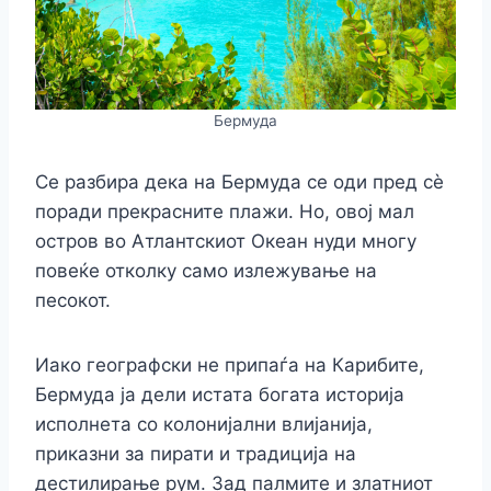
Бермуда
Се разбира дека на Бермуда се оди пред сè
поради прекрасните плажи. Но, овој мал
остров во Атлантскиот Океан нуди многу
повеќе отколку само излежување на
песокот.
Иако географски не припаѓа на Карибите,
Бермуда ја дели истата богата историја
исполнета со колонијални влијанија,
приказни за пирати и традиција на
дестилирање рум. Зад палмите и златниот