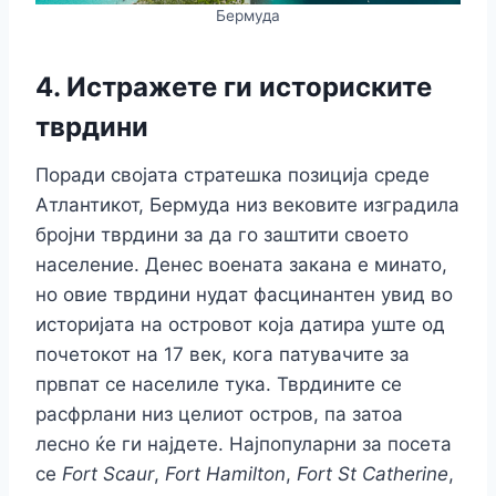
Бермуда
4. Истражете ги историските
тврдини
Поради својата стратешка позиција среде
Атлантикот, Бермуда низ вековите изградила
бројни тврдини за да го заштити своето
население. Денес воената закана е минато,
но овие тврдини нудат фасцинантен увид во
историјата на островот која датира уште од
почетокот на 17 век, кога патувачите за
првпат се населиле тука. Тврдините се
расфрлани низ целиот остров, па затоа
лесно ќе ги најдете. Најпопуларни за посета
се
Fort Scaur
,
Fort Hamilton
,
Fort St Catherine
,