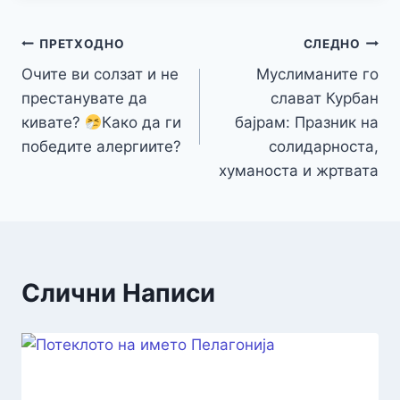
Навигација
ПРЕТХОДНО
СЛЕДНО
Очите ви солзат и не
Муслиманите го
на
престанувате да
слават Курбан
напис
кивате?
Кaко да ги
бајрам: Празник на
победите алергиите?
солидарноста,
хуманоста и жртвата
Слични Написи