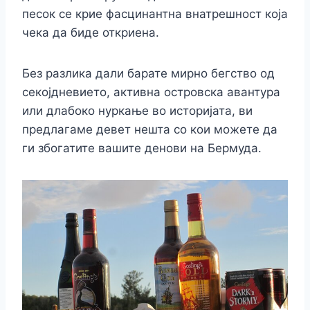
песок се крие фасцинантна внатрешност која
чека да биде откриена.
Без разлика дали барате мирно бегство од
секојдневието, активна островска авантура
или длабоко нуркање во историјата, ви
предлагаме девет нешта со кои можете да
ги збогатите вашите денови на Бермуда.