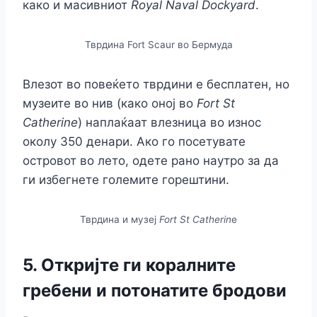
како и масивниот
Royal Naval Dockyard
.
Тврдина Fort Scaur во Бермуда
Влезот во повеќето тврдини е бесплатен, но
музеите во нив (како оној во
Fort St
Catherine
) наплаќаат влезница во износ
околу 350 денари. Ако го посетувате
островот во лето, одете рано наутро за да
ги избегнете големите горештини.
Тврдина и музеј
Fort St Catherin
е
5. Откријте ги коралните
гребени и потонатите бродови