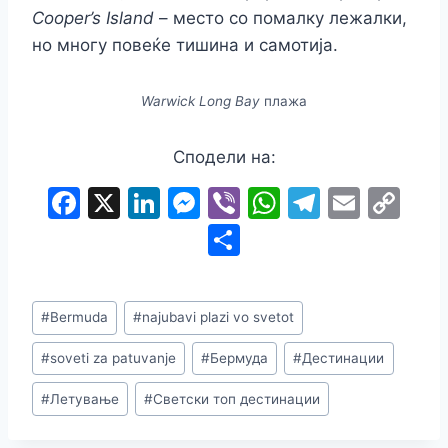
Cooper’s Island
– место со помалку лежалки,
но многу повеќе тишина и самотија.
Warwick Long Bay
плажа
Сподели на:
F
X
Li
M
Vi
W
T
E
C
a
n
e
b
h
el
m
o
S
c
k
s
er
at
e
ai
p
h
e
e
s
s
gr
l
y
ar
Post
#
Bermuda
#
najubavi plazi vo svetot
b
dI
e
A
a
Li
e
Tags:
o
n
n
p
m
n
#
soveti za patuvanje
#
Бермуда
#
Дестинации
o
g
p
k
#
Летување
#
Светски топ дестинации
k
er