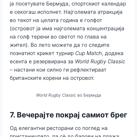
ја посетувате Бермуда, спортскиот календар
е секогаш исполнет. Најголемата атракција
во текот на целата година е голфот
(островот ја има најголемата концентрација
на голф терени во светот по глава на
жител). Во лето можете да го следите
познатиот крикет турнир
Cup Match
, додека
есента е резервирана за
World Rugby Classic
– настани кои силно ги рефлектираат
британските корени на островот.
World Rugby Classic
во Бермуда
7. Вечерајте покрај самиот брег
Од елегантни ресторани со поглед на
пристаништето, па сè до барови на плажа