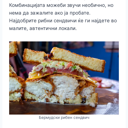
Комбинацијата можеби звучи необично, но
нема да зажалите ако ја пробате.
Најдобрите рибни сендвичи ќе ги најдете во
малите, автентични локали.
Бермудски рибен сендвич