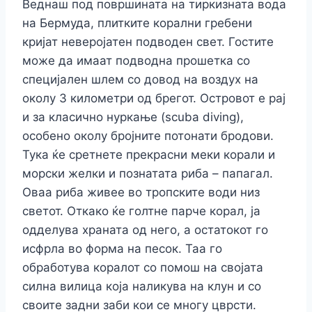
Веднаш под површината на тиркизната вода
на Бермуда, плитките корални гребени
кријат неверојатен подводен свет. Гостите
може да имаат подводна прошетка со
специјален шлем со довод на воздух на
околу 3 километри од брегот. Островот е рај
и за класично нуркање (scuba diving),
особено околу бројните потонати бродови.
Тука ќе сретнете прекрасни меки корали и
морски желки и познатата риба – папагал.
Оваа риба живее во тропските води низ
светот. Откако ќе голтне парче корал, ја
одделува храната од него, а остатокот го
исфрла во форма на песок. Таа го
обработува коралот со помош на својата
силна вилица која наликува на клун и со
своите задни заби кои се многу цврсти.