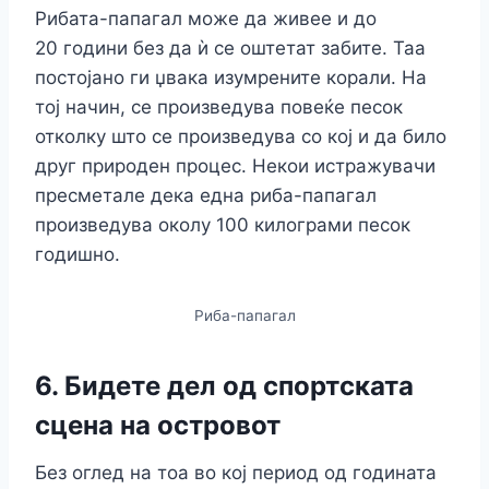
Рибата-папагал може да живее и до
20 години без да ѝ се оштетат забите. Таа
постојано ги џвака изумрените корали. На
тој начин, се произведува повеќе песок
отколку што се произведува со кој и да било
друг природен процес. Некои истражувачи
пресметале дека една риба-папагал
произведува околу 100 килограми песок
годишно.
Риба-папагал
6. Бидете дел од спортската
сцена на островот
Без оглед на тоа во кој период од годината