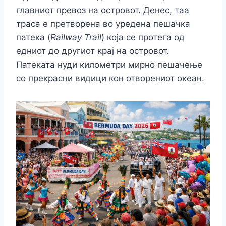
главниот превоз на островот. Денес, таа
траса е претворена во уредена пешачка
патека (
Railway Trail
) која се протега од
едниот до другиот крај на островот.
Патеката нуди километри мирно пешачење
со прекрасни видици кон отворениот океан.