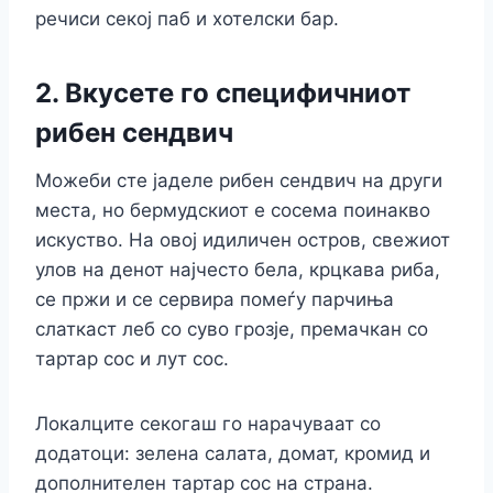
речиси секој паб и хотелски бар.
2. Вкусете го специфичниот
рибен сендвич
Можеби сте јаделе рибен сендвич на други
места, но бермудскиот е сосема поинакво
искуство. На овој идиличен остров, свежиот
улов на денот најчесто бела, крцкава риба,
се пржи и се сервира помеѓу парчиња
слаткаст леб со суво грозје, премачкан со
тартар сос и лут сос.
Локалците секогаш го нарачуваат со
додатоци: зелена салата, домат, кромид и
дополнителен тартар сос на страна.