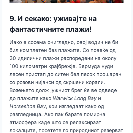
9. И секако: уживајте на
фантастичните плажи!
Иако е сосема очигледно, овој водич не би
бил комплетен без плажите. Со повеќе од
30 идилични плажи распоредени на околу
100 километри крајбрежје, Бермуда нуди
лесен пристап до ситен бел песок прошаран
со розови нијанси од скршени корали.
Возењето долж јужниот брег ќе ве одведе
до плажите како
Warwick Long Bay
и
Horseshoe Bay
, кои изгледаат како од
разгледница. Ако пак барате помирна
атмосфера каде што се релаксираат
локалците, посетете го природниот резерват