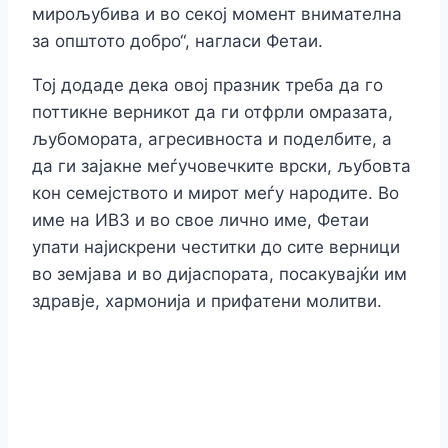
мирољубива и во секој момент внимателна
за општото добро“, нагласи Фетаи.
Тој додаде дека овој празник треба да го
поттикне верникот да ги отфрли омразата,
љубомората, агресивноста и поделбите, а
да ги зајакне меѓучовечките врски, љубовта
кон семејството и мирот меѓу народите. Во
име на ИВЗ и во свое лично име, Фетаи
упати најискрени честитки до сите верници
во земјава и во дијаспората, посакувајќи им
здравје, хармонија и прифатени молитви.