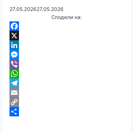
27.05.2026
27.05.2026
Сподели на:
Facebook
X
LinkedIn
Messenger
Viber
WhatsApp
Telegram
Email
Copy
Link
Share