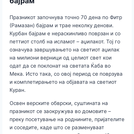
бајрам
Празникот започнува точно 70 дена по Фитр
(Рамазан) бајрам и трае неколку денови.
Курбан бајрам е нераскинливо поврзан и со
петтиот столб на исламот – аџилакот. Тој го
означува завршувањето на светиот аџилак
на милиони верници од целиот свет кои
одат да се поклонат на светата Ќаба во
Мека. Исто така, со овој период се поврзува
и комплетирањето на објавата на светиот
Куран.
Освен верските обврски, суштината на
празникот се заокружува во домовите –
преку посетување на роднините, пријателите
и соседите, каде што се разменуваат