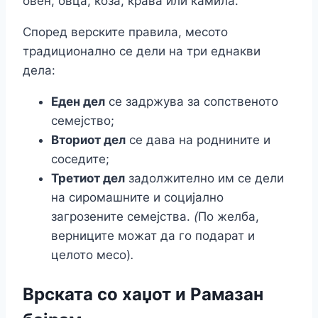
овен, овца, коза, крава или камила.
Според верските правила, месото
традиционално се дели на три еднакви
дела:
Еден дел
се задржува за сопственото
семејство;
Вториот дел
се дава на роднините и
соседите;
Третиот дел
задолжително им се дели
на сиромашните и социјално
загрозените семејства.
(
По желба,
верниците можат да го подарат и
целото месо)
.
Врската со хаџот и Рамазан