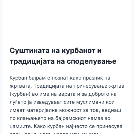
Суштината на курбанот и
традицијата на споделување
Курбан бајрам е познат како празник на
жртвата. Традицијата на принесување жртва
(курбан) во име на верата и за доброто на
луѓето ја изведуваат сите муслимани кои
имаат материјална можност за тоа, веднаш
по клањањето на бајрамскиот намаз во
џамиите. Како курбан најчесто се принесува