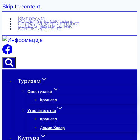
Skip to content
Импресум
Услови за користење
Политика за приватност
Соработувајте со нас
Контактирајте нè
Туризам
Сместување
Крушево
Угостителство
Крушево
Демир Хисар
Култура