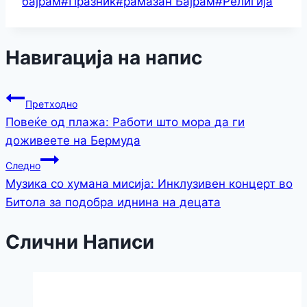
бајрам
#
Празник
#
рамазан Бајрам
#
Религија
Навигација на напис
Претходно
Повеќе од плажа: Работи што мора да ги
доживеете на Бермуда
Следно
Музика со хумана мисија: Инклузивен концерт во
Битола за подобра иднина на децата
Слични Написи