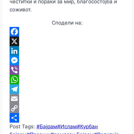
честитки и пораки за мир, благосостојба и
соживот.
Сподели на:
Facebook
X
LinkedIn
Messenger
Viber
WhatsApp
Telegram
Email
Copy
Post Tags:
#
Бајрам
#
Ислам
#
Курбан
Link
Share