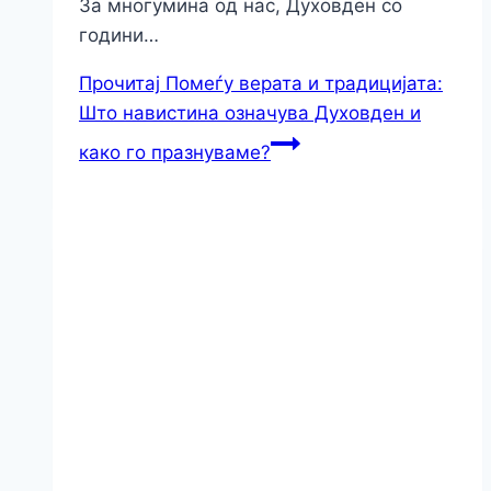
За многумина од нас, Духовден со
години…
Прочитај
Помеѓу верата и традицијата:
Што навистина означува Духовден и
како го празнуваме?