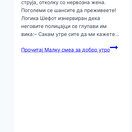
струја, отколку со нервозна жена.
Поголеми се шансите да преживеете!
Логика Шефот изнервиран дека
неговите полицајци се глупави им
вика:– Сакам утре сите да ми кажете…
Прочитај
Малку смеа за добро утро