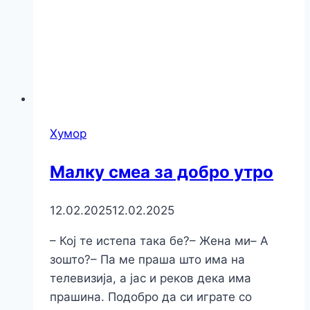
Хумор
Малку смеа за добро утро
12.02.2025
12.02.2025
– Кој те истепа така бе?– Жена ми– А
зошто?– Па ме праша што има на
телевизија, а јас и реков дека има
прашина. Подобро да си играте со