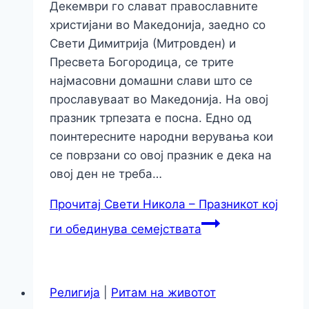
Декември го слават православните
христијани во Македонија, заедно со
Свети Димитрија (Митровден) и
Пресвета Богородица, се трите
најмасовни домашни слави што се
прославуваат во Македонија. На овој
празник трпезата е посна. Едно од
поинтересните народни верувања кои
се поврзани со овој празник е дека на
овој ден не треба…
Прочитај
Свети Никола – Празникот кој
ги обединува семејствата
Религија
|
Ритам на животот