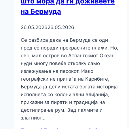
што мора да ги доживеете
на Бермуда
26.05.2026
26.05.2026
Се разбира дека на Бермуда се оди
пред сè поради прекрасните плажи. Но,
овој мал остров во Атлантскиот Океан
нуди многу повеќе отколку само
излежување на песокот. Иако
географски не припаѓа на Карибите,
Бермуда ја дели истата богата историја
исполнета со колонијални влијанија,
приказни за пирати и традиција на
дестилирање рум. Зад палмите и
златниот…