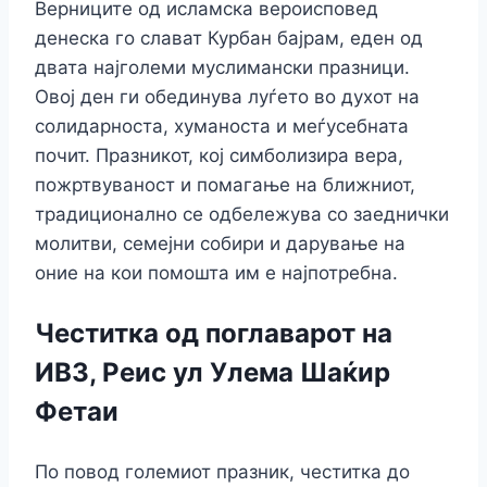
Верниците од исламска вероисповед
денеска го слават Курбан бајрам, еден од
двата најголеми муслимански празници.
Овој ден ги обединува луѓето во духот на
солидарноста, хуманоста и меѓусебната
почит. Празникот, кој симболизира вера,
пожртвуваност и помагање на ближниот,
традиционално се одбележува со заеднички
молитви, семејни собири и дарување на
оние на кои помошта им е најпотребна.
Честитка од поглаварот на
ИВЗ, Реис ул Улема Шаќир
Фетаи
По повод големиот празник, честитка до