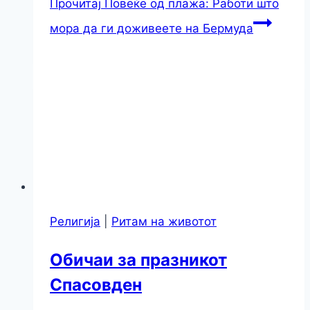
Прочитај
Повеќе од плажа: Работи што
мора да ги доживеете на Бермуда
Религија
|
Ритам на животот
Oбичаи за празникот
Спасовден