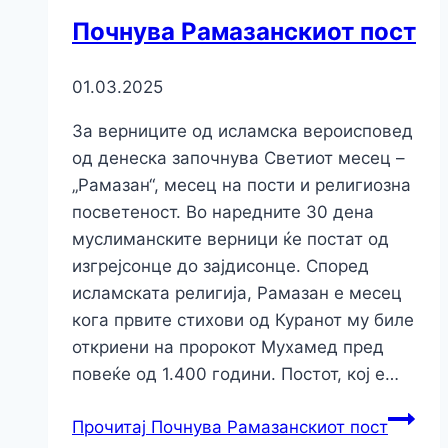
Почнува Рамазанскиот пост
01.03.2025
За верниците од исламска вероисповед
од денеска започнува Светиот месец –
„Рамазан“, месец на пости и религиозна
посветеност. Во наредните 30 дена
муслиманските верници ќе постат од
изгрејсонце до зајдисонце. Според
исламската религија, Рамазан е месец
кога првите стихови од Куранот му биле
откриени на пророкот Мухамед пред
повеќе од 1.400 години. Постот, кој е…
Прочитај
Почнува Рамазанскиот пост