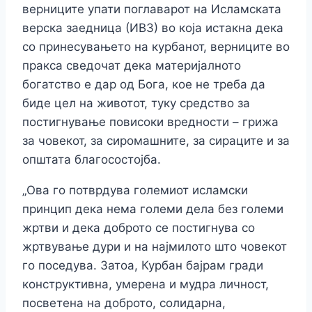
верниците упати поглаварот на Исламската
верска заедница (ИВЗ) во која истакна дека
со принесувањето на курбанот, верниците во
пракса сведочат дека материјалното
богатство е дар од Бога, кое не треба да
биде цел на животот, туку средство за
постигнување повисоки вредности – грижа
за човекот, за сиромашните, за сираците и за
општата благосостојба.
„Ова го потврдува големиот исламски
принцип дека нема големи дела без големи
жртви и дека доброто се постигнува со
жртвување дури и на најмилото што човекот
го поседува. Затоа, Курбан бајрам гради
конструктивна, умерена и мудра личност,
посветена на доброто, солидарна,