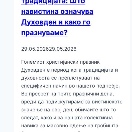
традицијата: Што
навистина означува
Духовден и како го
празнуваме?
29.05.2026
29.05.2026
Големиот христијански празник
Духовден е период кога традицијата и
духовноста се преплетуваат на
специфичен начин во нашето поднебје.
Во пресрет на трите празнични дена,
вреди да подискутираме за вистинското
значење на овој ден, обичаите што го
следат, како и за нашата колективна
навика за масовно одење на гробишта.