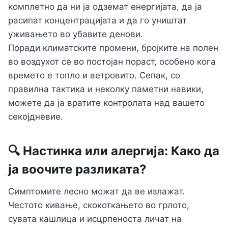
комплетно да ни ја одземат енергијата, да ја
расипат концентрацијата и да го уништат
уживањето во убавите денови.
Поради климатските промени, бројките на полен
во воздухот се во постојан пораст, особено кога
времето е топло и ветровито. Сепак, со
правилна тактика и неколку паметни навики,
можете да ја вратите контролата над вашето
секојдневие.
🔍 Настинка или алергија: Како да
ја воочите разликата?
Симптомите лесно можат да ве излажат.
Честото кивање, скокоткањето во грлото,
сувата кашлица и исцрпеноста личат на