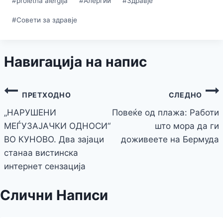
#
proletna alergija
#
Алергии
#
Здравје
#
Совети за здравје
Навигација на напис
ПРЕТХОДНО
СЛЕДНО
„НАРУШЕНИ
Повеќе од плажа: Работи
МЕЃУЗАЈАЧКИ ОДНОСИ“
што мора да ги
ВО КУНОВО. Два зајаци
доживеете на Бермуда
станаа вистинска
интернет сензација
Слични Написи