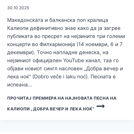
30.10.2025
Македонската и балканска поп кралица
Калиопи дефинитивно знае како да ја загрее
публиката во пресрет на нејзините три големи
концерти во Филхармонија (14 ноември, 6 и 7
декември). Точно напладне денеска, на
нејзиниот официјален YouTube канал, таа го
објави новиот сингл насловен „Добра вечер и
лека ноќ“ (Dobro veče i laku noć). Песната е
испеана…
ПРОЧИТАЈ
ПРЕМИЕРА НА НАЈНОВАТА ПЕСНА НА
КАЛИОПИ „ДОБРА ВЕЧЕР И ЛЕКА НОЌ“