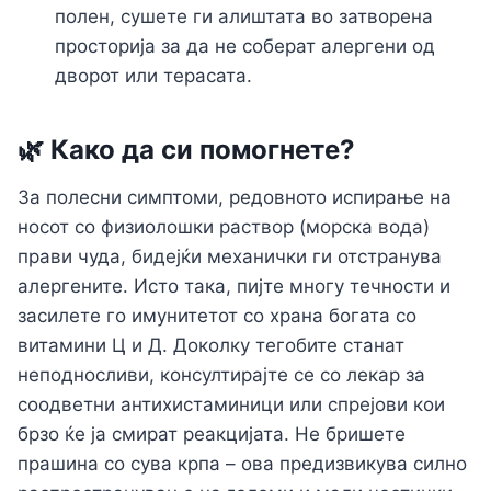
полен, сушете ги алиштата во затворена
просторија за да не соберат алергени од
дворот или терасата.
🌿 Како да си помогнете?
За полесни симптоми, редовното испирање на
носот со физиолошки раствор (морска вода)
прави чуда, бидејќи механички ги отстранува
алергените. Исто така, пијте многу течности и
засилете го имунитетот со храна богата со
витамини Ц и Д. Доколку тегобите станат
неподносливи, консултирајте се со лекар за
соодветни антихистаминици или спрејови кои
брзо ќе ја смират реакцијата. Не бришете
прашина со сува крпа – ова предизвикува силно