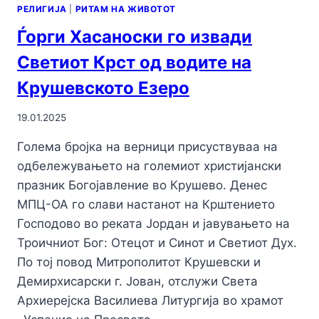
РЕЛИГИЈА
|
РИТАМ НА ЖИВОТОТ
Ѓорги Хасаноски го извади
Светиот Крст од водите на
Крушевското Езеро
19.01.2025
Голема бројка на верници присуствуваа на
одбележувањето на големиот христијански
празник Богојавление во Крушево. Денес
МПЦ-ОА го слави настанот на Крштението
Господово во реката Јордан и јавувањето на
Троичниот Бог: Отецот и Синот и Светиот Дух.
По тој повод Митрополитот Крушевски и
Демирхисарски г. Јован, отслужи Света
Архиерејска Василиева Литургија во храмот