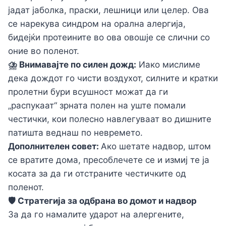
јадат јаболка, праски, лешници или целер. Ова
се нарекува синдрoм на орална алергија,
бидејќи протеините во ова овошје се слични со
оние во поленот.
⛈️ Внимавајте по силен дожд:
Иако мислиме
дека дождот го чисти воздухот, силните и кратки
пролетни бури всушност можат да ги
„распукаат“ зрната полен на уште помали
честички, кои полесно навлегуваат во дишните
патишта веднаш по невремето.
Дополнителен совет:
Ако шетате надвор, штом
се вратите дома, пресоблечете се и измиј те ја
косата за да ги отстраните честичките од
поленот.
🛡️ Стратегија за одбрана во домот и надвор
За да го намалите ударот на алергените,