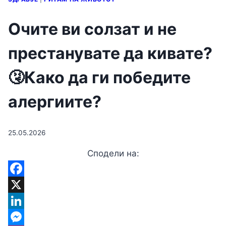
Очите ви солзат и не
престанувате да кивате?
🤧Кaко да ги победите
алергиите?
25.05.2026
Сподели на:
Facebook
X
LinkedIn