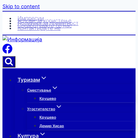
Skip to content
Импресум
Услови за користење
Политика за приватност
Соработувајте со нас
Контактирајте нè
Туризам
Сместување
Крушево
Угостителство
Крушево
Демир Хисар
Култура