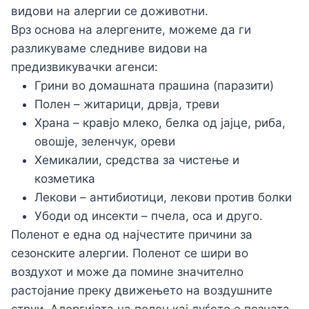
видови на алергии се доживотни.
Врз основа на алергените, можеме да ги
разликуваме следниве видови на
предизвикувачки агенси:
Грини во домашната прашина (паразити)
Полен – житарици, дрвја, треви
Храна – кравјо млеко, белка од јајце, риба,
овошје, зеленчук, ореви
Хемикалии, средства за чистење и
козметика
Лекови – антибиотици, лекови против болки
Убоди од инсекти – пчела, оса и друго.
Поленот е една од најчестите причини за
сезонските алергии. Поленот се шири во
воздухот и може да помине значително
растојание преку движењето на воздушните