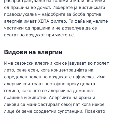
распространување на големи и мали честички
од прашина во домот. Изберете ја вистинската
правосмукалка – најдобрите за борба против
алергија имаат ХЕПА филтер. Ги фаќа најмалите
честички од прашина и не дозволува да се
вратат во воздухот при чистење.
Видови на алергии
Има сезонски алергии кои се јавуваат во пролет,
лето, рана есен, кога концентрацијата на
определен полен во воздухот е највисока. Има
алергии кои траат постојано преку целата
година, како што се алергии на домашна
прашина и животни. Алергиите на храна и
лекови се манифестираат секој пат кога некое
лице ќе земе соодветни супстанции. Повеќето