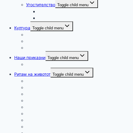
Угостителство
Toggle child menu
Крушево
Демир Хисар
Култура
Toggle child menu
Музика
Театар
Настани
Наши приказни
Toggle child menu
Патуваме
Ритам на животот
Toggle child menu
Хумор
Мудри мисли и загатки
Здравје
Технологија и наука
Занимливости
Религија
Релаксација
Промоции