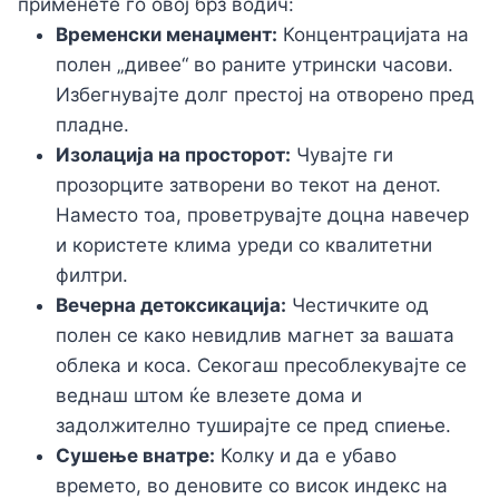
применете го овој брз водич:
Временски менаџмент:
Концентрацијата на
полен „дивее“ во раните утрински часови.
Избегнувајте долг престој на отворено пред
пладне.
Изолација на просторот:
Чувајте ги
прозорците затворени во текот на денот.
Наместо тоа, проветрувајте доцна навечер
и користете клима уреди со квалитетни
филтри.
Вечерна детоксикација:
Честичките од
полен се како невидлив магнет за вашата
облека и коса. Секогаш пресоблекувајте се
веднаш штом ќе влезете дома и
задолжително туширајте се пред спиење.
Сушење внатре:
Колку и да е убаво
времето, во деновите со висок индекс на