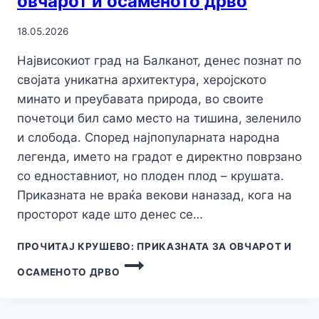
овчарот и осаменото дрво
18.05.2026
Највисокиот град на Балканот, денес познат по
својата уникатна архитектура, херојското
минато и преубавата природа, во своите
почетоци бил само место на тишина, зеленило
и слобода. Според најпопуларната народна
легенда, името на градот е директно поврзано
со едноставниот, но плоден плод – крушата.
Приказната не враќа векови наназад, кога на
просторот каде што денес се…
ПРОЧИТАЈ
КРУШЕВО: ПРИКАЗНАТА ЗА ОВЧАРОТ И
ОСАМЕНОТО ДРВО