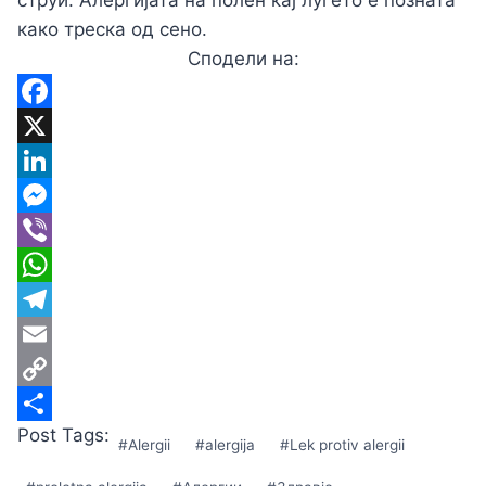
струи. Алергијата на полен кај луѓето е позната
како треска од сено.
Сподели на:
Facebook
X
LinkedIn
Messenger
Viber
WhatsApp
Telegram
Email
Copy
Post Tags:
Link
Share
#
Alergii
#
alergija
#
Lek protiv alergii