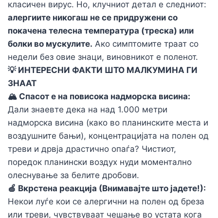
класичен вирус. Но, клучниот детал е следниот:
алергиите никогаш не се придружени со
покачена телесна температура (треска) или
болки во мускулите.
Ако симптомите траат со
недели без овие знаци, виновникот е поленот.
💡 ИНТЕРЕСНИ ФАКТИ ШТО МАЛКУМИНА ГИ
ЗНААТ
🏔️ Спасот е на повисока надморска висина:
Дали знаевте дека на над 1.000 метри
надморска висина (како во планинските места и
воздушните бањи), концентрацијата на полен од
треви и дрвја драстично опаѓа? Чистиот,
поредок планински воздух нуди моментално
олеснување за белите дробови.
🍏 Вкрстена реакција (Внимавајте што јадете!):
Некои луѓе кои се алергични на полен од бреза
или треви, чувствуваат чешање во устата кога