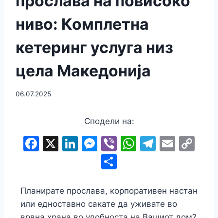
прослава на повисоко
ниво: Комплетна
кетеринг услуга низ
цела Македонија
06.07.2025
Сподели на:
F
X
Li
M
Vi
W
T
E
C
a
n
e
b
h
el
m
o
S
c
k
s
er
at
e
ai
p
h
e
e
s
s
gr
l
y
ar
Планирате прослава, корпоративен настан
b
dI
e
A
a
Li
e
или едноставно сакате да уживате во
врвна храна во удобноста на Вашиот дом?