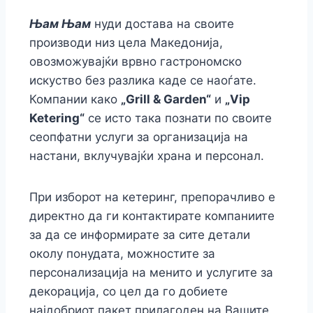
Њам Њам
нуди достава на своите
производи низ цела Македонија,
овозможувајќи врвно гастрономско
искуство без разлика каде се наоѓате.
Компании како
„Grill & Garden“
и
„Vip
Ketering“
се исто така познати по своите
сеопфатни услуги за организација на
настани, вклучувајќи храна и персонал.
При изборот на кетеринг, препорачливо е
директно да ги контактирате компаниите
за да се информирате за сите детали
околу понудата, можностите за
персонализација на менито и услугите за
декорација, со цел да го добиете
најдобриот пакет прилагоден на Вашите