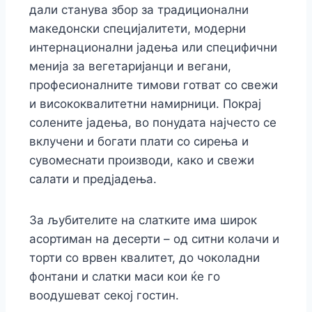
дали станува збор за традиционални
македонски специјалитети, модерни
интернационални јадења или специфични
менија за вегетаријанци и вегани,
професионалните тимови готват со свежи
и висококвалитетни намирници. Покрај
солените јадења, во понудата најчесто се
вклучени и богати плати со сирења и
сувомеснати производи, како и свежи
салати и предјадења.
За љубителите на слатките има широк
асортиман на десерти – од ситни колачи и
торти со врвен квалитет, до чоколадни
фонтани и слатки маси кои ќе го
воодушеват секој гостин.