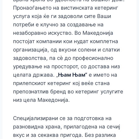
o
n
n
p
m
n
Пронаоѓањето на вистинската кетеринг
o
g
p
k
услуга која ќе ги задоволи сите Ваши
k
er
потреби е клучно за создавање на
незаборавно искуство. Во Македонија
постојат компании кои нудат комплетна
организација, од вкусни солени и слатки
задоволства, па сè до професионално
уредување на просторот, со достава низ
целата држава. „
Њам Њам“
е името на
прилепскиот кетеринг кој веќе стана
препознатлив бренд во кетеринг услугите
низ цела Македонија.
Специјализирани се за подготовка на
разновидна храна, прилагодена на сечиј
вкус и за секаква пригода. Без разлика