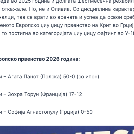
еда во 2025 година и долгата шестмесечна рехабил
 откажале. Но, не и Оливиа. Со дисциплина каракте
алци, таа се врати во арената и успеа да освои ср
ното Европско џиу џицу првенство на Крит во Грциј
 го постигна во категоријата џиу џицу фајтинг во У-1
ропско првенство 2026 година:
 – Агата Панот (Полска) 50-0 (со ипон)
 – Зохра Торун (Франција) 17-12
 – Софија Агнастопулу (Грција) 0-50