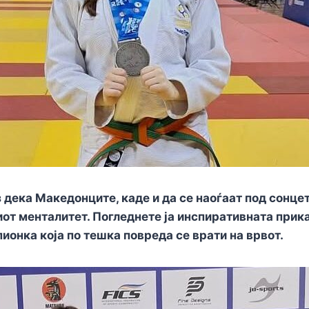
 дека Македонците, каде и да се наоѓаат под сонцето
от менталитет. Погледнете ја инспиративната прика
онка која по тешка повреда се врати на врвот.