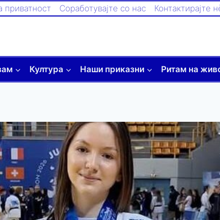
а приватност
Соработувајте со нас
Контактирајте н
зам
Култура
Наши приказни
Ритам на жив