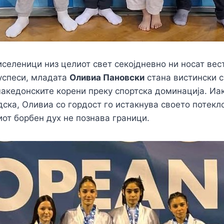
селеници низ целиот свет секојдневно ни носат вес
успеси, младата
Оливиа Пановски
стана вистински с
македонските корени преку спортска доминација. Иа
ска, Оливиа со гордост го истакнува своето потекл
от борбен дух не познава граници.