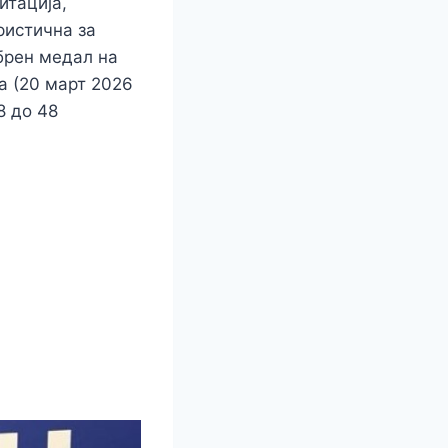
итација,
ристична за
ебрен медал на
а (20 март 2026
8 до 48