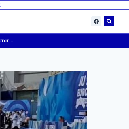
è
отот