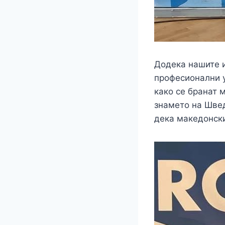
Додека нашите и
професионални 
како се бранат 
знамето на Швед
дека македонски