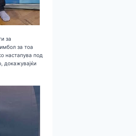
ти за
имбол за тоа
ко настапува под
о, докажувајќи