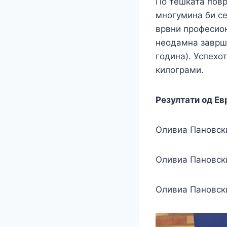
По тешката повр
многумина би се
врвни професион
неодамна заврше
година). Успехот
килограми.
Резултати од Ев
Оливиа Пановски
Оливиа Пановски
Оливиа Пановски