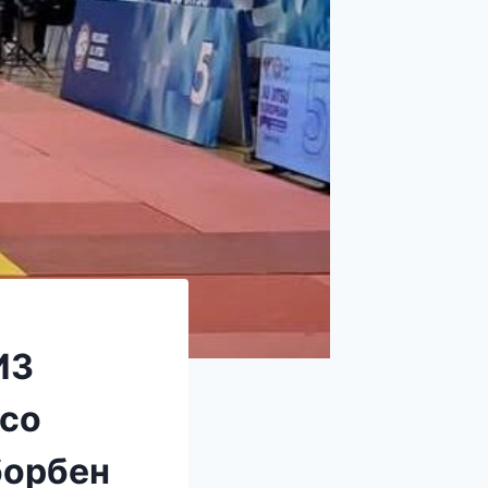
ИЗ
 со
борбен