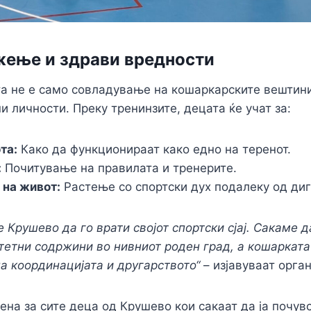
жење и здрави вредности
а не е само совладување на кошаркарските вештини
и личности. Преку тренинзите, децата ќе учат за:
та:
Како да функционираат како едно на теренот.
:
Почитување на правилата и тренерите.
 на живот:
Растење со спортски дух подалеку од диг
е Крушево да го врати својот спортски сјај. Сакаме 
тетни содржини во нивниот роден град, а кошарката
на координацијата и другарството“
– изјавуваат орга
ена за сите деца од Крушево кои сакаат да ја почув