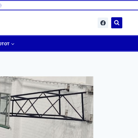
è
отот