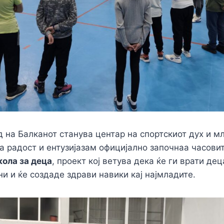
д на Балканот станува центар на спортскиот дух и м
ма радост и ентузијазам официјално започнаа часови
ола за деца
, проект кој ветува дека ќе ги врати дец
ни и ќе создаде здрави навики кај најмладите.