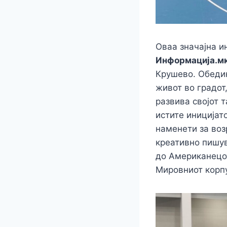
Оваа значајна и
Информација.м
Крушево. Обедин
живот во градот
развива својот 
истите иницијат
наменети за воз
креативно пишув
до Американецот
Мировниот корп