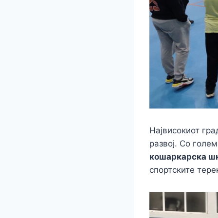
Највисокиот гра
развој. Со голе
кошаркарска шк
спортските тере