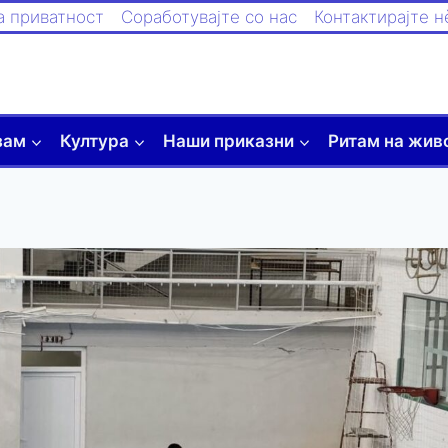
а приватност
Соработувајте со нас
Контактирајте н
зам
Култура
Наши приказни
Ритам на жив