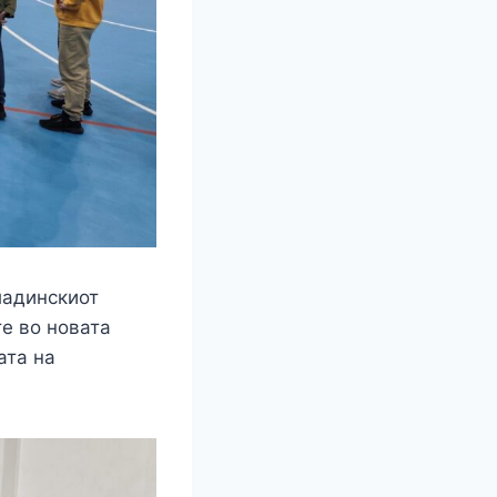
ладинскиот
те во новата
ата на