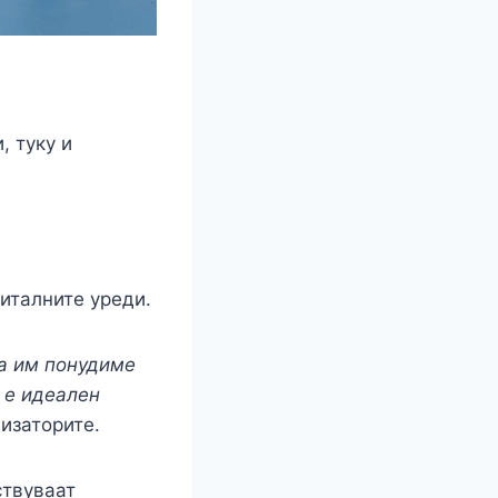
, туку и
италните уреди.
да им понудиме
 е идеален
низаторите.
ствуваат