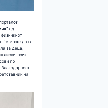
 порталот
мик“
од
 физичкиот
е ќе може да го
ла за деца,
нглиски јазик
сови по
а благодарност
претставник на