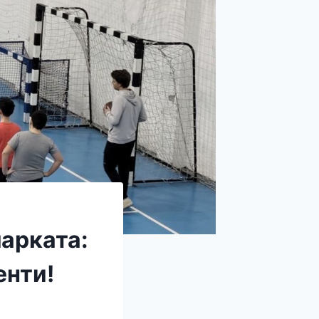
арката:
енти!