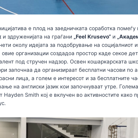
ницијатива е плод на заедничката соработка помеѓу
к
и здруженијата на граѓани
„Feel Krusevo“
и
„Акаде
ети околу идејата за подобрување на социјалниот и
, овие организации создадоа простор каде секое дет
талент под стручен надзор. Освен кошаркарската шко
ори започнаа да организираат бесплатни часови по а
расни лица, а голем е интересот и за бесплатните ча
ање на англиски јазик кои започнуваат утре. Голем
 Hayden Smith кој е вклучен во активностите како 
ус.