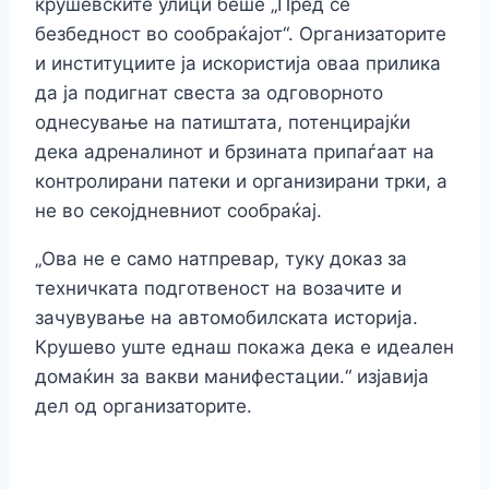
крушевските улици беше „Пред сè
безбедност во сообраќајот“. Организаторите
и институциите ја искористија оваа прилика
да ја подигнат свеста за одговорното
однесување на патиштата, потенцирајќи
дека адреналинот и брзината припаѓаат на
контролирани патеки и организирани трки, а
не во секојдневниот сообраќај.
„Ова не е само натпревар, туку доказ за
техничката подготвеност на возачите и
зачувување на автомобилската историја.
Крушево уште еднаш покажа дека е идеален
домаќин за вакви манифестации.“ изјавија
дел од организаторите.