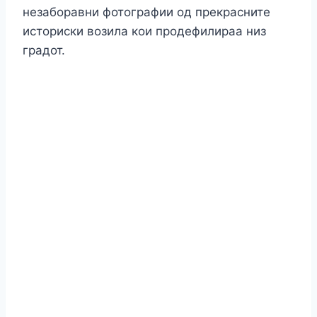
незаборавни фотографии од прекрасните
историски возила кои продефилираа низ
градот.