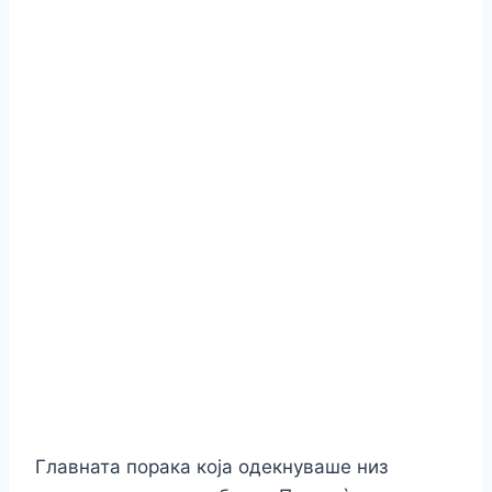
Главната порака која одекнуваше низ