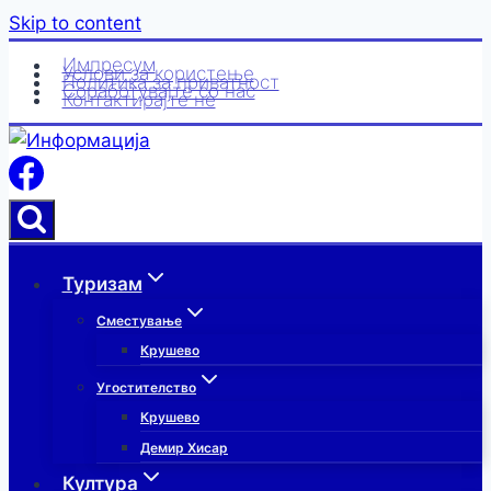
Skip to content
Импресум
Услови за користење
Политика за приватност
Соработувајте со нас
Контактирајте нè
Туризам
Сместување
Крушево
Угостителство
Крушево
Демир Хисар
Култура