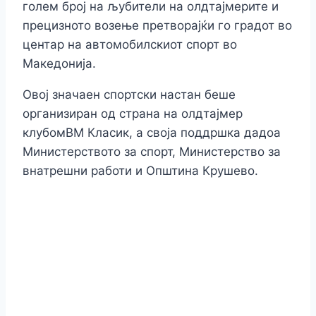
голем број на љубители на олдтајмерите и
прецизното возење претворајќи го градот во
центар на автомобилскиот спорт во
Македонија.
Овој значаен спортски настан беше
организиран од страна на олдтајмер
клубомВМ Класик, а своја поддршка дадоа
Министерството за спорт, Министерство за
внатрешни работи и Општина Крушево.