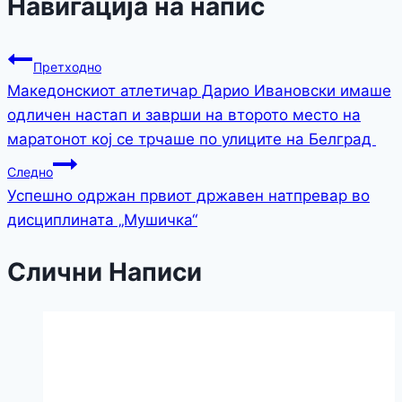
Навигација на напис
Претходно
Македонскиот атлетичар Дарио Ивановски имаше
одличен настап и заврши на второто место на
маратонот кој се трчаше по улиците на Белград
Следно
Успешно одржан првиот државен натпревар во
дисциплината „Мушичка“
Слични Написи