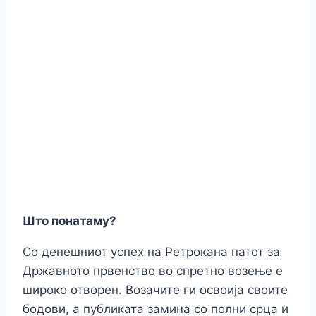
Што понатаму?
Со денешниот успех на Ретрокана патот за
Државното првенство во спретно возење е
широко отворен. Возачите ги освоија своите
бодови, а публиката замина со полни срца и