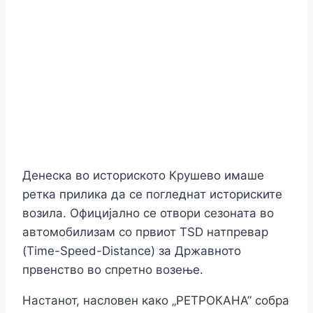
Денеска во историското Крушево имаше
ретка прилика да се погледнат историските
возила. Официјално се отвори сезоната во
автомобилизам со првиот TSD натпревар
(Time-Speed-Distance) за Државното
првенство во спретно возење.
Настанот, насловен како „РЕТРОКАНА” собра