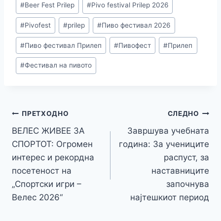
#
Beer Fest Prilep
#
Pivo festival Prilep 2026
b
dI
e
A
a
Li
e
Tags:
o
n
n
p
m
n
#
Pivofest
#
prilep
#
Пиво фестивал 2026
o
g
p
k
#
Пиво фестивал Прилеп
#
Пивофест
#
Прилеп
k
er
#
Фестивал на пивото
Навигација
ПРЕТХОДНО
СЛЕДНО
ВЕЛЕС ЖИВЕЕ ЗА
Завршува учебната
на
СПОРТОТ: Огромен
година: За учениците
напис
интерес и рекордна
распуст, за
посетеност на
наставниците
„Спортски игри –
започнува
Велес 2026“
најтешкиот период