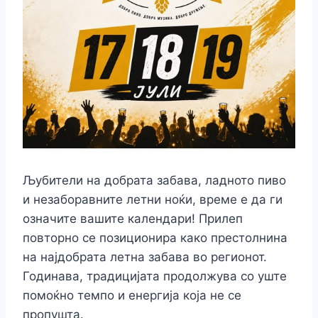
Љубители на добрата забава, ладното пиво
и незаборавните летни ноќи, време е да ги
означите вашите календари! Прилеп
повторно се позиционира како престолнина
на најдобрата летна забава во регионот.
Годинава, традицијата продолжува со уште
помоќно темпо и енергија која не се
пропушта.