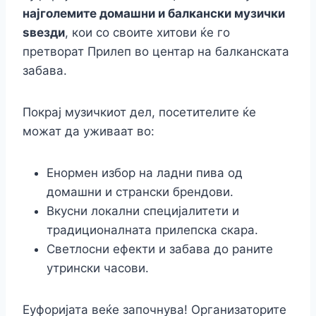
најголемите домашни и балкански музички
ѕвезди
, кои со своите хитови ќе го
претворат Прилеп во центар на балканската
забава.
Покрај музичкиот дел, посетителите ќе
можат да уживаат во:
Енормен избор на ладни пива од
домашни и странски брендови.
Вкусни локални специјалитети и
традиционалната прилепска скара.
Светлосни ефекти и забава до раните
утрински часови.
Еуфоријата веќе започнува! Организаторите