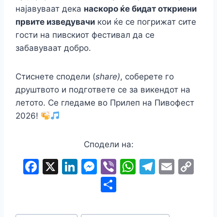
најавуваат дека
наскоро ќе бидат откриени
првите изведувачи
кои ќе се погрижат сите
гости на пивскиот фестивал да се
забавуваат добро.
Стиснете сподели (
share)
, соберете го
друштвото и подгответе се за викендот на
летото. Се гледаме во Прилеп на Пивофест
2026!
Сподели на:
F
X
Li
M
Vi
W
T
E
C
a
n
e
b
h
el
m
o
S
c
k
s
er
at
e
ai
p
h
e
e
s
s
gr
l
y
ar
Post