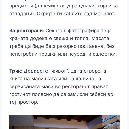
предмети (далечински управувачи, корпи за
отпадоци). Скријте ги каблите зад мебелот.
За ресторани:
Секогаш фотографирајте ја
храната додека е свежа и топла. Масата
треба да биде беспрекорно поставена, без
непотребни трошки или неуредни салфетки.
Трик:
Додадете „живот“. Една отворена
книга на масичката или чаша вино на
сервираната маса во ресторанот прават
гостинот полесно да се замисли себеси во
тој простор.