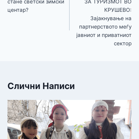
стане светски зимски
ЗА ТУРИЗМОТ ВО
напис
центар?
КРУШЕВО:
Зајакнување на
партнерството меѓу
јавниот и приватниот
сектор
Слични Написи