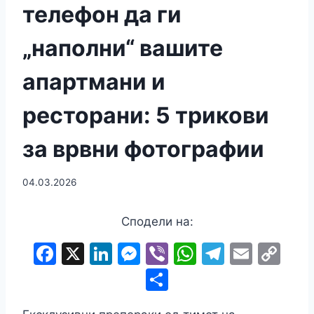
телефон да ги
„наполни“ вашите
апартмани и
ресторани: 5 трикови
за врвни фотографии
04.03.2026
Сподели на:
F
X
Li
M
Vi
W
T
E
C
a
n
e
b
h
el
m
o
S
c
k
s
er
at
e
ai
p
h