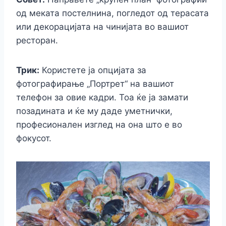
од меката постелнина, погледот од терасата
или декорацијата на чинијата во вашиот
ресторан.
Трик:
Користете ја опцијата за
фотографирање „Портрет“ на вашиот
телефон за овие кадри. Тоа ќе ја замати
позадината и ќе му даде уметнички,
професионален изглед на она што е во
фокусот.