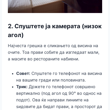
2. Спуштете ја камерата (низок
агол)
Најчеста грешка е сликањето од висина на
очите. Тоа прави собите да изгледаат мали,
а масите во рестораните набиени.
Совет:
Спуштете го телефонот на висина
на вашите гради или половината.
Трик:
Држете го телефонот совршено
вертикално (под агол од 90° во однос на
подот). Ова ќе направи линиите на
ѕидовите да бидат прави, а просторот да