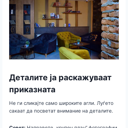
Деталите ја раскажуваат
приказната
Не ги сликајте само широките агли. Луѓето
сакаат да посветат внимание на деталите.
Совет:
Направете „крупен план“ фотографии