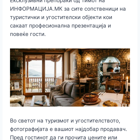
e
e
s
s
gr
l
y
Ексклузивни препораки од тимот на
ar
ИНФОРМАЦИЈА.МК за сите сопственици на
b
dI
e
A
a
Li
e
туристички и угостителски објекти кои
o
n
n
p
m
n
сакаат професионална презентација и
o
g
p
k
повеќе гости.
k
er
Во светот на туризмот и угостителството,
фотографијата е вашиот најдобар продавач.
Пред гостинот да ги прочита цените или