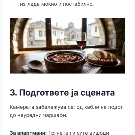
изгледа моќно и постабилно.
3. Подгответе ја сцената
Камерата забележува сè: од кабли на подот
до неуредни чаршафи.
За апартмани:
Тргнете ги сите вишоци