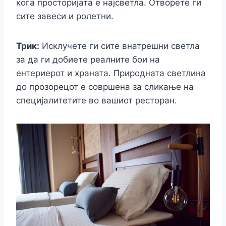
кога просторијата е најсветла. Отворете ги
сите завеси и ролетни.
Трик:
Исклучете ги сите внатрешни светла
за да ги добиете реалните бои на
ентериерот и храната. Природната светлина
до прозорецот е совршена за сликање на
специјалитетите во вашиот ресторан.