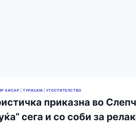
ИР ХИСАР
|
ТУРИЗАМ
|
УГОСТИТЕЛСТВО
ристичка приказна во Слепч
уќа“ сега и со соби за рела