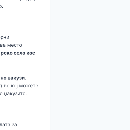
р.
орни
ова место
арско село кое
но џакузи
.
д во кој можете
о џакузито.
лата за