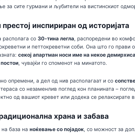
r
p
r
l
y
a
е за сите гурмани и љубители на вистинскиот одмо
p
a
L
r
m
i
e
н престој инспириран од историјата
n
га располага со
30-тина легла
, распоредени во комф
k
окреветни и петтокреветни соби. Она што го прави 
азната:
секој апартман носи име на некое демирхис
 постои
, чувајќи го споменот на минатото.
зно опремени, а дел од нив располагаат и со
сопстве
 тераса со незаменлив поглед кон планината – погле
ктно од вашиот кревет или додека се релаксирате в
 традиционална храна и забава
 на база на
ноќевање со појадок
, со можност за доп