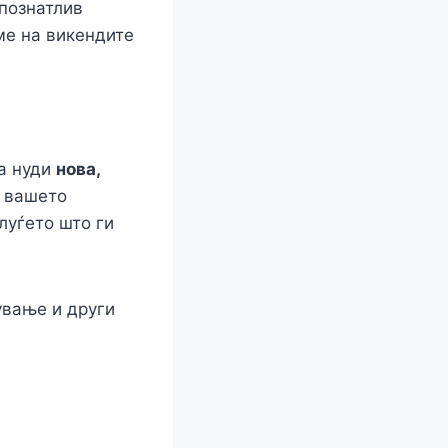
епознатлив
ме на викендите
га нуди
нова,
о вашето
луѓето што ги
ување и други