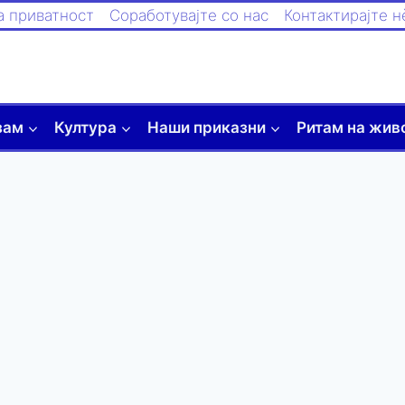
а приватност
Соработувајте со нас
Контактирајте н
зам
Култура
Наши приказни
Ритам на жив