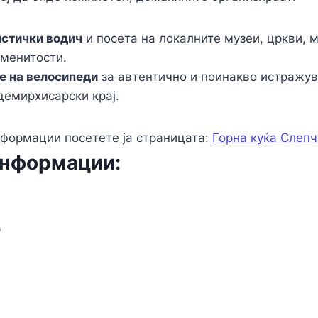
истички водич
и посета на локалните музеи, цркви, 
аменитости.
е на велосипеди
за автентично и поинакво истражу
демирхисарски крај.
формации посетете ја страницата:
Горна куќа Слепч
информации:
9