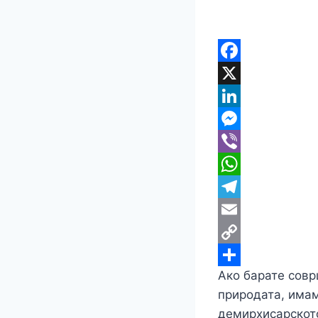
Ако барате совр
природата, имам
демирхисарското