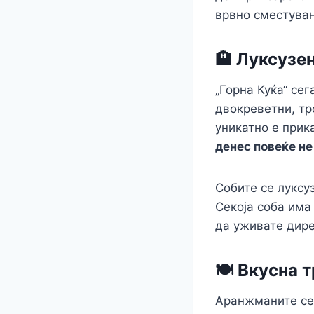
врвно сместувањ
🏨 Луксузе
„Горна Куќа“ се
двокреветни, тр
уникатно е прик
денес повеќе не
Собите се луксу
Секоја соба има
да уживате дире
🍽️ Вкусна
Аранжманите се