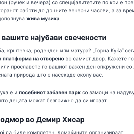
он (ручек и вечера) со специјалитетите по кои е пр
торанот работи до доцните вечерни часови, а за вре
 дополнува
жива музика
.
а вашите најубави свечености
а, крштевка, роденден или матура? „Горна Куќа“ се
а платформа на отворено
во самиот двор. Кажете г
 или прославете го вашиот важен ден опкружени со 
сната природа што е насекаде околу вас.
тука е и
посебниот забавен парк
со замоци на надув
што децата можат безгрижно да си играат.
ен одмор во Демир Хисар
ој да биде комплетен, домаќините организираат: