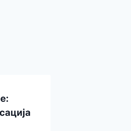
е:
ксација