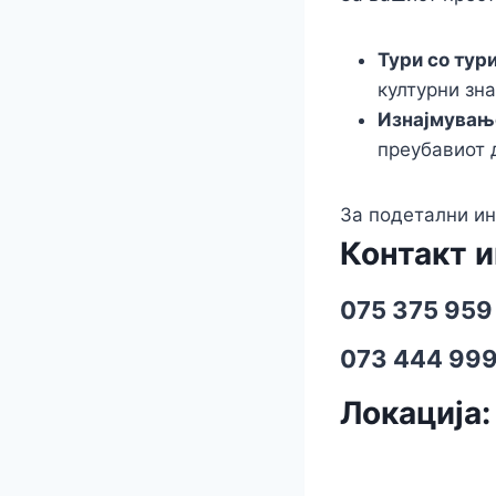
Тури со тур
културни зн
Изнајмувањ
преубавиот 
За подетални ин
Контакт 
075 375 959
073 444 99
Локација: