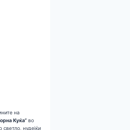
ините на
Горна Куќа“
во
 светло, нудејќи