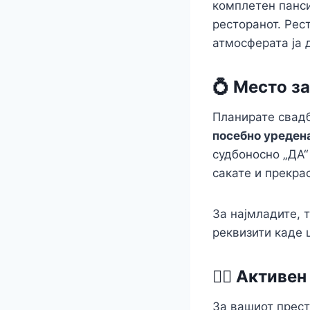
комплетен панси
ресторанот. Рес
атмосферата ја
💍 Место з
Планирате свадб
посебно уреден
судбоносно „ДА“
сакате и прекра
За најмладите, 
реквизити каде 
🚴‍♂️ Актив
За вашиот прест