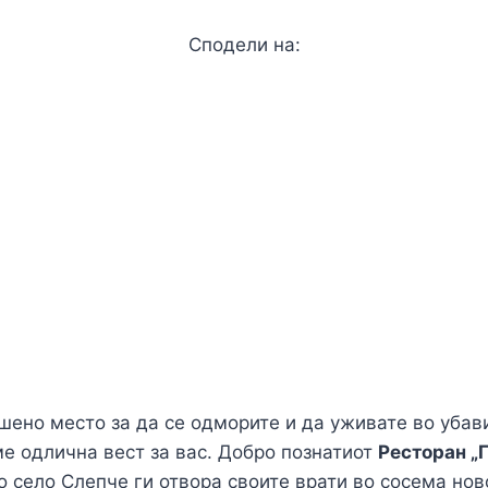
Сподели на:
F
a
X
c
L
e
i
M
b
n
e
V
o
k
s
i
W
o
e
s
b
h
T
k
d
e
e
a
e
E
I
n
r
t
l
m
C
шено место за да се одморите и да уживате во убав
n
g
s
e
a
o
S
е одлична вест за вас. Добро познатиот
Ресторан „
e
A
g
i
p
h
 село Слепче ги отвора своите врати во сосема ново