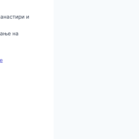
манастири и
вање на
е