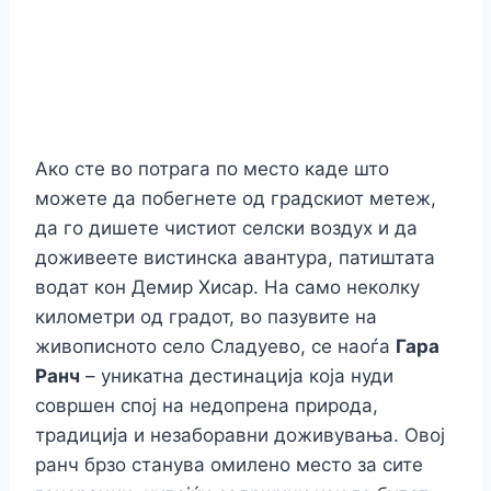
Ако сте во потрага по место каде што
можете да побегнете од градскиот метеж,
да го дишете чистиот селски воздух и да
доживеете вистинска авантура, патиштата
водат кон Демир Хисар. На само неколку
километри од градот, во пазувите на
живописното село Сладуево, се наоѓа
Гара
Ранч
– уникатна дестинација која нуди
совршен спој на недопрена природа,
традиција и незаборавни доживувања. Овој
ранч брзо станува омилено место за сите