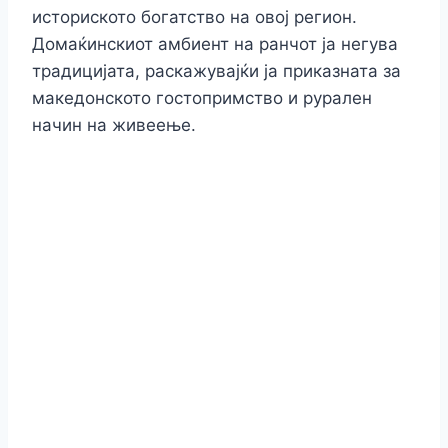
историското богатство на овој регион.
Домаќинскиот амбиент на ранчот ја негува
традицијата, раскажувајќи ја приказната за
македонското гостопримство и рурален
начин на живеење.