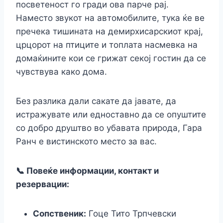
посветеност го гради ова парче рај.
Наместо звукот на автомобилите, тука ќе ве
пречека тишината на демирхисарскиот крај,
црцорот на птиците и топлата насмевка на
домаќините кои се грижат секој гостин да се
чувствува како дома.
Без разлика дали сакате да јавате, да
истражувате или едноставно да се опуштите
со добро друштво во убавата природа, Гара
Ранч е вистинското место за вас.
📞 Повеќе информации, контакт и
резервации:
Сопственик:
Гоце Тито Трпчевски