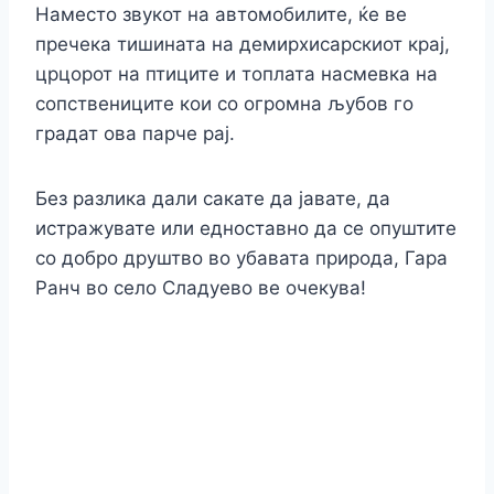
Наместо звукот на автомобилите, ќе ве
пречека тишината на демирхисарскиот крај,
црцорот на птиците и топлата насмевка на
сопствениците кои со огромна љубов го
градат ова парче рај.
Без разлика дали сакате да јавате, да
истражувате или едноставно да се опуштите
со добро друштво во убавата природа, Гара
Ранч во село Сладуево ве очекува!