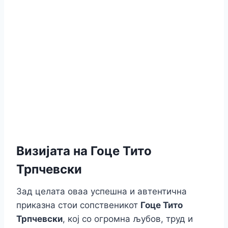
Визијата на Гоце Тито
Трпчевски
Зад целата оваа успешна и автентична
приказна стои сопственикот
Гоце Тито
Трпчевски
, кој со огромна љубов, труд и