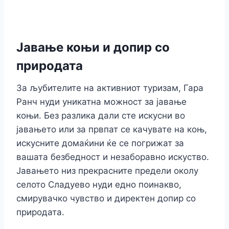
Јавање коњи и допир со
природата
За љубителите на активниот туризам, Гара
Ранч нуди уникатна можност за јавање
коњи. Без разлика дали сте искусни во
јавањето или за првпат се качувате на коњ,
искусните домаќини ќе се погрижат за
вашата безбедност и незаборавно искуство.
Јавањето низ прекрасните предели околу
селото Сладуево нуди едно поинакво,
смирувачко чувство и директен допир со
природата.