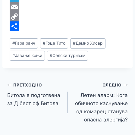
o
e
s
b
h
T
k
d
e
e
a
e
E
I
n
r
t
l
m
C
n
g
s
e
a
o
S
Post
#
Гара ранч
#
Гоце Тито
#
Демир Хисар
e
A
g
i
p
h
Tags:
r
p
r
l
y
a
#
Јавање коњи
#
Селски туризам
p
a
L
r
m
i
e
n
Навигација
ПРЕТХОДНО
СЛЕДНО
k
Битола е подготвена
Летен аларм: Кога
на
за Д бест оф Битола
обичното каснување
напис
од комарец станува
опасна алергија?