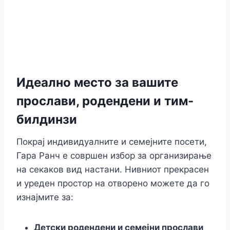
Идеално место за вашите
прослави, родендени и тим-
билдинзи
Покрај индивидуалните и семејните посети,
Гара Ранч е совршен избор за организирање
на секаков вид настани. Нивниот прекрасен
и уреден простор на отворено можете да го
изнајмите за:
Детски родендени и семејни прослави