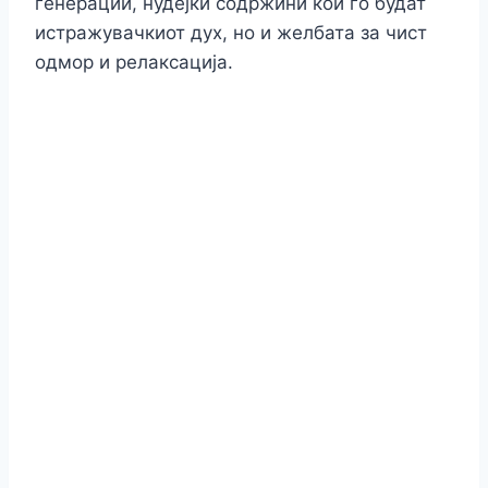
генерации, нудејќи содржини кои го будат
истражувачкиот дух, но и желбата за чист
одмор и релаксација.