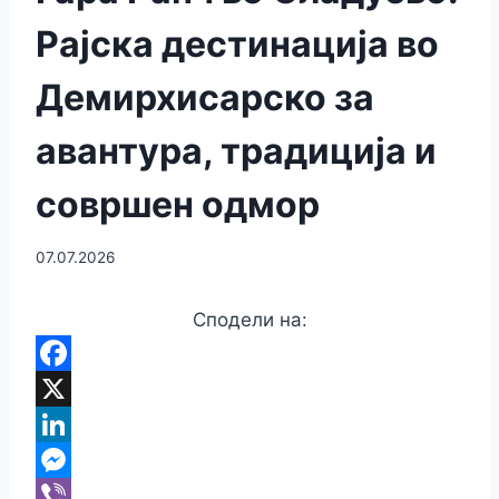
Рајска дестинација во
Демирхисарско за
авантура, традиција и
совршен одмор
07.07.2026
Сподели на:
F
a
X
c
L
e
i
M