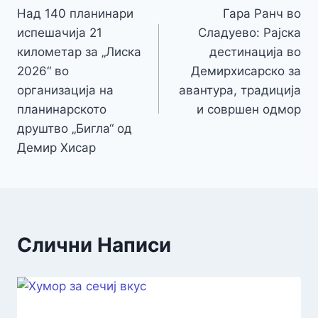
Над 140 планинари
Гара Ранч во
на
испешачија 21
Сладуево: Рајска
напис
километар за „Лиска
дестинација во
2026“ во
Демирхисарско за
организација на
авантура, традиција
планинарското
и совршен одмор
друштво „Бигла“ од
Демир Хисар
Слични Написи