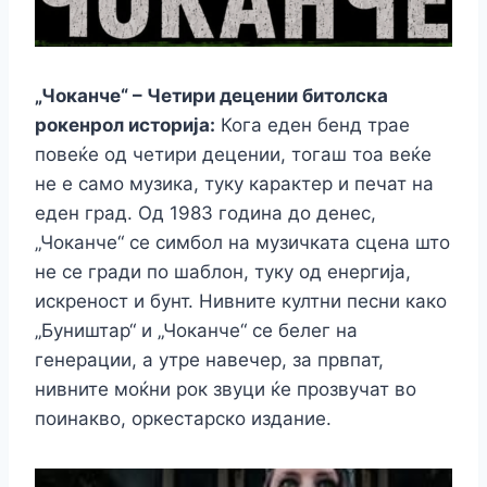
„Чоканче“ – Четири децении битолска
рокенрол историја:
Кога еден бенд трае
повеќе од четири децении, тогаш тоа веќе
не е само музика, туку карактер и печат на
еден град. Од 1983 година до денес,
„Чоканче“ се симбол на музичката сцена што
не се гради по шаблон, туку од енергија,
искреност и бунт. Нивните култни песни како
„Буништар“ и „Чоканче“ се белег на
генерации, а утре навечер, за првпат,
нивните моќни рок звуци ќе прозвучат во
поинакво, оркестарско издание.