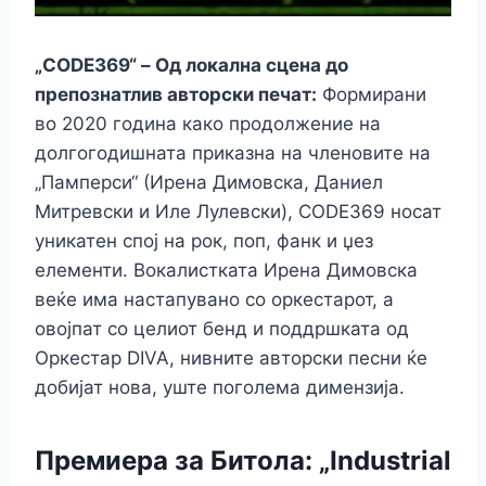
„CODE369“ – Од локална сцена до
препознатлив авторски печат:
Формирани
во 2020 година како продолжение на
долгогодишната приказна на членовите на
„Памперси“ (Ирена Димовска, Даниел
Митревски и Иле Лулевски), CODE369 носат
уникатен спој на рок, поп, фанк и џез
елементи. Вокалистката Ирена Димовска
веќе има настапувано со оркестарот, а
овојпат со целиот бенд и поддршката од
Оркестар DIVA, нивните авторски песни ќе
добијат нова, уште поголема димензија.
Премиера за Битола: „Industrial