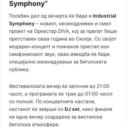
Symphony“
Посебен дел од вечерта ќе биде и
Industrial
Symphony
– новиот, несекојдневен и смел
проект на Оркестар DIVA, кој за првпат беше
претставен оваа година во Скопје. Со својот
модерен концепт и поинаков пристап кон
симфонискиот звук, оваа изведба ќе биде
специјално изненадување за битолската
публика.
Фестивалската вечер ќе започне во 21:00
часот, а програмата ќе трае до 01:00 часот
по полноќ. По концертните настапи,
настанот ќе заврши со
DJ set
, како финале
на една вечер создадена за вистинска
битолска атмосфера.