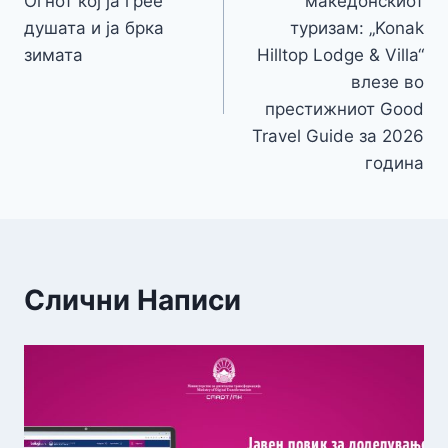
Огнот кој ја грее
македонскиот
напис
душата и ја брка
туризам: „Konak
зимата
Hilltop Lodge & Villa“
влезе во
престижниот Good
Travel Guide за 2026
година
Слични Написи