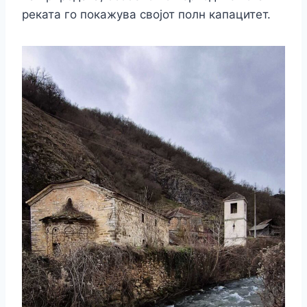
реката го покажува својот полн капацитет.