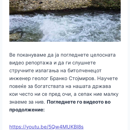
Ве покануваме да ја погледнете целосната
видео репортажа и да ги слушнете
стручните излагања на битолченецот
инженер геолог Бранко Стојмиров. Научете
повеќе за богатствата на нашата држава
кои често ни се пред очи, а сепак ние малку
знаеме за нив.
Погледнете го видеото во
продолжение:
https://youtu.be/5Qw4MUKBl8s