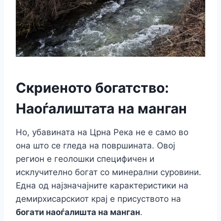
Скриеното богатство:
Наоѓалиштата на манган
Но, убавината на Црна Река не е само во
она што се гледа на површината. Овој
регион е геолошки специфичен и
исклучително богат со минерални суровини.
Една од најзначајните карактеристики на
демирхисарскиот крај е присуството на
богати наоѓалишта на манган
.