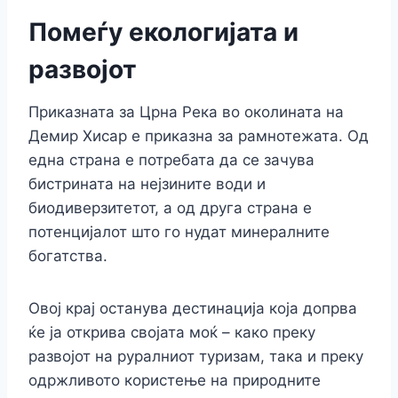
Помеѓу екологијата и
развојот
Приказната за Црна Река во околината на
Демир Хисар е приказна за рамнотежата. Од
една страна е потребата да се зачува
бистрината на нејзините води и
биодиверзитетот, а од друга страна е
потенцијалот што го нудат минералните
богатства.
Овој крај останува дестинација која допрва
ќе ја открива својата моќ – како преку
развојот на руралниот туризам, така и преку
одржливото користење на природните