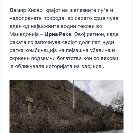
Демир Хисар, крајот на железните луѓе и
недопрената природа, во своето срце чува
еден од најважните водни текови во
Македонија –
Црна Река
. Овој регион, каде
реката го започнува својот долг пат, нуди
ретка комбинација на пејзажна убавина и
скриени подземни богатства кои со векови
ја обликувале историјата на овој крај.