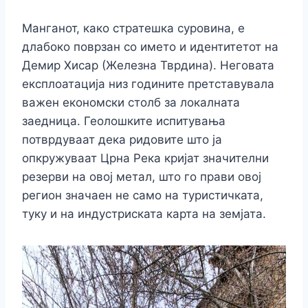
Манганот, како стратешка суровина, е
длабоко поврзан со името и идентитетот на
Демир Хисар (Железна Тврдина). Неговата
експлоатација низ годините претставувала
важен економски столб за локалната
заедница. Геолошките испитувања
потврдуваат дека ридовите што ја
опкружуваат Црна Река кријат значителни
резерви на овој метал, што го прави овој
регион значаен не само на туристичката,
туку и на индустриската карта на земјата.