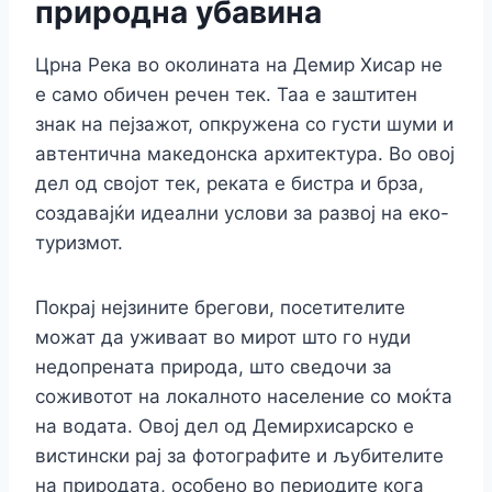
природна убавина
Црна Река во околината на Демир Хисар не
е само обичен речен тек. Таа е заштитен
знак на пејзажот, опкружена со густи шуми и
автентична македонска архитектура. Во овој
дел од својот тек, реката е бистра и брза,
создавајќи идеални услови за развој на еко-
туризмот.
Покрај нејзините брегови, посетителите
можат да уживаат во мирот што го нуди
недопрената природа, што сведочи за
соживотот на локалното население со моќта
на водата. Овој дел од Демирхисарско е
вистински рај за фотографите и љубителите
на природата, особено во периодите кога