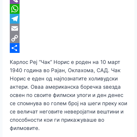
Viber
WhatsApp
Telegram
Email
Copy
Link
Share
Карлос Реј “Чак” Норис е роден на 10 март
1940 година во Рајан, Оклахома, САД. Чак
Норис е еден од најпознатите холивудски
актери. Оваа американска боречка ѕвезда
освен по своите филмски улоги и ден денес
се спомнува во голем број на шеги преку кои
се величат неговите неверојатни вештини и
способности кои ги прикажуваше во
филмовите.