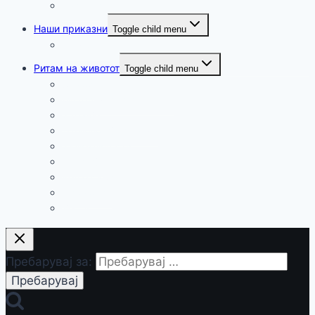
Настани
Наши приказни
Toggle child menu
Патуваме
Ритам на животот
Toggle child menu
Хумор
Мудри мисли и загатки
Здравје
Технологија и наука
Занимливости
Религија
Релаксација
Промоции
Вести
Пребарувај за: