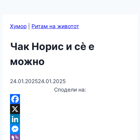
Хумор
|
Ритам на животот
Чак Норис и сѐ е
можно
24.01.2025
24.01.2025
Сподели на:
Facebook
X
LinkedIn
Messenger