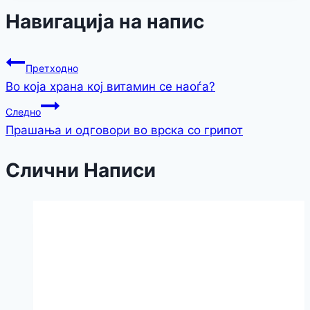
Навигација на напис
Претходно
Во која храна кој витамин се наоѓа?
Следно
Прашања и одговори во врска со грипот
Слични Написи