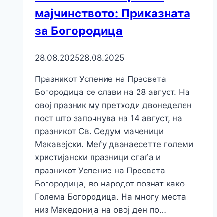
мајчинството: Приказната
за Богородица
28.08.2025
28.08.2025
Празникот Успение на Пресвета
Богородица се слави на 28 август. На
овој празник му претходи двонеделен
пост што започнува на 14 август, на
празникот Св. Седум маченици
Макавејски. Меѓу дванаесетте големи
христијански празници спаѓа и
празникот Успение на Пресвета
Богородица, во народот познат како
Голема Богородица. На многу места
низ Македонија на овој ден по…