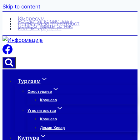
Skip to content
Импресум
Услови за користење
Политика за приватност
Соработувајте со нас
Контактирајте нè
Туризам
Сместување
Крушево
Угостителство
Крушево
Демир Хисар
Култура