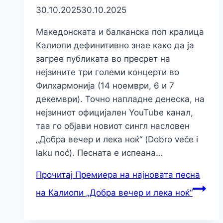
30.10.2025
30.10.2025
Македонската и балканска поп кралица
Калиопи дефинитивно знае како да ја
загрее публиката во пресрет на
нејзините три големи концерти во
Филхармонија (14 ноември, 6 и 7
декември). Точно напладне денеска, на
нејзиниот официјален YouTube канал,
таа го објави новиот сингл насловен
„Добра вечер и лека ноќ“ (Dobro veče i
laku noć). Песната е испеана…
Прочитај
Премиера на најновата песна
на Калиопи „Добра вечер и лека ноќ“