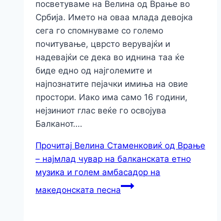
посветуваме на Велина од Врање во
Србија. Името на оваа млада девојка
сега го спомнуваме со големо
почитување, цврсто верувајќи и
надевајќи се дека во иднина таа ќе
биде едно од најголемите и
најпознатите пејачки имиња на овие
простори. Иако има само 16 години,
нејзиниот глас веќе го освојува
Балканот….
Прочитај
Велина Стаменковиќ од Врање
– најмлад чувар на балканската етно
музика и голем амбасадор на
македонската песна