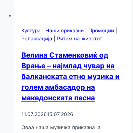
Култура
|
Наши приказни
|
Промоции
|
Релаксација
|
Ритам на животот
Велина Стаменковиќ од
Врање – најмлад чувар на
балканската етно музика и
голем амбасадор на
македонската песна
11.07.2026
15.07.2026
Оваа наша музичка приказна ја