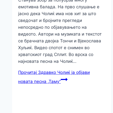
Станува збор за полубрза многу
емотивна балада. На прво слушање е
јасно дека Чолиќ има нов хит за што
сведочат и бројните прегледи
непосредно по објавувањето на
видеото. Aвтори на музиката и текстот
се брачната двојка Тончи и Вјекослава
Хуљиќ. Видео спотот е снимен во
хрватскиот град Сплит. Во врска со
најновата песна на Чолиќ…
Прочитај
Здравко Чолиќ ја објави
новата песна „Таму“