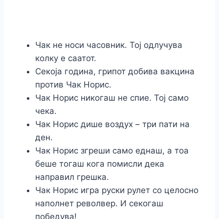
Чак не носи часовник. Тој одлучува
колку е саатот.
Секоја година, грипот добива вакцина
против Чак Норис.
Чак Норис никогаш не спие. Тој само
чека.
Чак Норис дише воздух – три пати на
ден.
Чак Норис згреши само еднаш, а тоа
беше тогаш кога помисли дека
направил грешка.
Чак Норис игра руски рулет со целосно
наполнет револвер. И секогаш
победува!