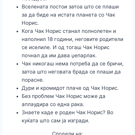
Вселената постои затоа што се плаши
за да биде на истата планета со Чак
Норис.
Кога Чак Норис станал полнолетен и
наполнил 18 години, неговите родители
се иселиле. И од тогаш Чак Норис
почнал да им дава џепарлак.
Чак никогаш нема потреба да се бричи,
затоа што неговата брада се плаши да
порасне.
Дури и кромидот плаче од Чак Норис.
Без проблем Чак Норис може да
аплаудира со една рака.
Знаете каде е роден Чак Норис? Во
куќата што сам ја изгради.
Сподели на: