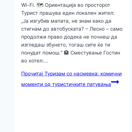
Wi-Fi. 🗺️ Ориентација во просторот
Турист прашува еден локален жител:
„Ja изгубив мапата, не знам како да
стигнам до автобуската? – Лесно – само
продолжи право додека не почнеш да
изгледаш збунето, тогаш сите ќе ти
понудат помош.“ 🏨 Сместување Гостин
во хотел:…
Прочитај
Туризам со насмевка: комични
моменти од туристичките патувања