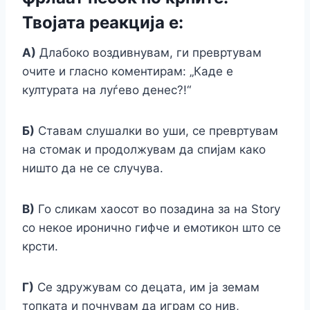
Твојата реакција е:
А)
Длабоко воздивнувам, ги превртувам
очите и гласно коментирам: „Каде е
културата на луѓево денес?!“
Б)
Ставам слушалки во уши, се превртувам
на стомак и продолжувам да спијам како
ништо да не се случува.
В)
Го сликам хаосот во позадина за на Story
со некое иронично гифче и емотикон што се
крсти.
Г)
Се здружувам со децата, им ја земам
топката и почнувам да играм со нив,