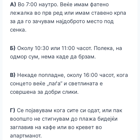
А)
Во 7:00 наутро. Веќе имам фатено
лежалка во прв ред или имам ставено крпа
за да го зачувам најдоброто место под
сенка.
Б)
Околу 10:30 или 11:00 часот. Полека, на
одмор сум, нема каде да брзам.
В)
Некаде попладне, околу 16:00 часот, кога
сонцето веќе „паѓа“ и светлината е
совршена за добри слики.
Г)
Се појавувам кога сите си одат, или пак
воопшто не стигнувам до плажа бидејќи
заглавив на кафе или во кревет во
апартманот.