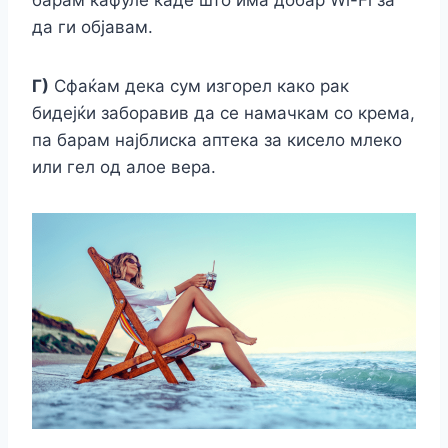
барам кафуле каде што има добар Wi-Fi за
да ги објавам.
Г)
Сфаќам дека сум изгорел како рак
бидејќи заборавив да се намачкам со крема,
па барам најблиска аптека за кисело млеко
или гел од алое вера.