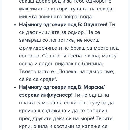
сакаш добар ред и за тебе одморот е
максимално искористување на секоја
минута помината покрај вода.
Најмногу одговори под Б: Опуштен!
Ти
си дефиницијата за одмор. Не се
замараш со логистика, не носиш
фрижидерчиња и не брзаш за место под
сонцето. Сè што ти треба е крпа, малку
сенка и ладен пијалак во близина.
Твоето мото е: „Полека, на одмор сме,
сè ќе се среди“.
Најмногу одговори под В: Морски/
езерски инфлуенсер!
Ти не одиш на
плажа само за да се капеш, туку за да
креираш содржина и да се пофалиш
пред другите дека си на море! Твоите
крпи, очила и костими за капење се