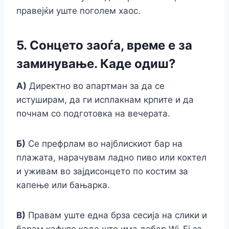
правејќи уште поголем хаос.
5. Сонцето заоѓа, време е за
заминување. Каде одиш?
А)
Директно во апартман за да се
истуширам, да ги исплакнам крпите и да
почнам со подготовка на вечерата.
Б)
Се префрлам во најблискиот бар на
плажата, нарачувам ладно пиво или коктел
и уживам во зајдисонцето по костим за
капење или бањарка.
В)
Правам уште една брза сесија на слики и