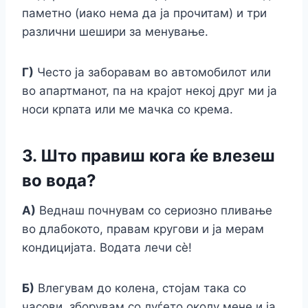
паметно (иако нема да ја прочитам) и три
различни шешири за менување.
Г)
Често ја заборавам во автомобилот или
во апартманот, па на крајот некој друг ми ја
носи крпата или ме мачка со крема.
3. Што правиш кога ќе влезеш
во вода?
А)
Веднаш почнувам со сериозно пливање
во длабокото, правам кругови и ја мерам
кондицијата. Водата лечи сè!
Б)
Влегувам до колена, стојам така со
часови, зборувам со луѓето околу мене и ја