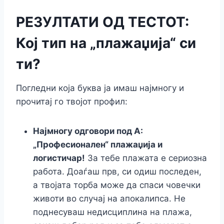
РЕЗУЛТАТИ ОД ТЕСТОТ:
Кој тип на „плажаџија“ си
ти?
Погледни која буква ја имаш најмногу и
прочитај го твојот профил:
Најмногу одговори под А:
„Професионален“ плажаџија и
логистичар!
За тебе плажата е сериозна
работа. Доаѓаш прв, си одиш последен,
а твојата торба може да спаси човечки
животи во случај на апокалипса. Не
поднесуваш недисциплина на плажа,