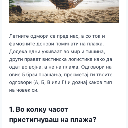
Летните одмори се пред нас, а со тоа и
фамозните денови поминати на плажа.
Додека едни уживаат во мир и тишина,
други прават вистинска логистика како да
одат во војна, а не на плажа. Одговори на
овие 5 брзи прашања, пресметај ги твоите
одговори (А, Б, В или Г) и дознај кaков тип
на човек си.
1. Во колку часот
пристигнуваш на плажа?