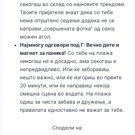
секогаш во склад со најновите трендови.
Твоите пријатели знаат дека со тебе
нема опуштено седење додека не се
направи „совршената фотка“ од секој
можен агол.
Најмногу одговори под Г: Вечно дете и
магнет за паника!
Со тебе на плажа
никогаш не е досадно, ама секогаш е
непредвидливо. Или ќе заборавиш
нешто важно, или ќе изгориш во првите
20 минути, или ќе направиш некоја
смешна сцена во водата. На плажа
одиш за чиста забава и дружење, а
правилата едноставно не важат за тебе.
Сподели на: