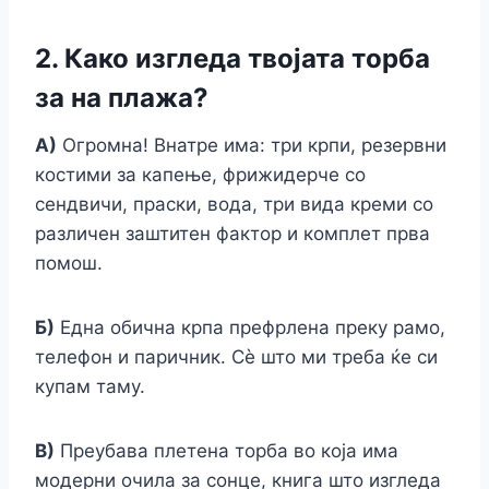
2. Како изгледа твојата торба
за на плажа?
А)
Огромна! Внатре има: три крпи, резервни
костими за капење, фрижидерче со
сендвичи, праски, вода, три вида креми со
различен заштитен фактор и комплет прва
помош.
Б)
Една обична крпа префрлена преку рамо,
телефон и паричник. Сè што ми треба ќе си
купам таму.
В)
Преубава плетена торба во која има
модерни очила за сонце, книга што изгледа