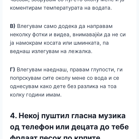
коментирам температурата на водата.
В)
Влегувам само додека да направам
неколку фотки и видеа, внимавајќи да не си
ја намокрам косата или шминката, па
веднаш излегувам на лежалка.
Г)
Влегувам наеднаш, правам глупости, ги
попрскувам сите околу мене со вода и се
однесувам како дете без разлика на тоа
колку години имам.
4. Некој пуштил гласна музика
од телефон или децата до тебе
фрлаат песок по крпите.