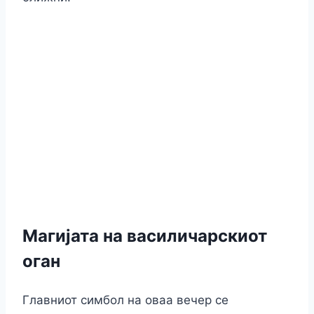
Магијата на василичарскиот
оган
Главниот симбол на оваа вечер се