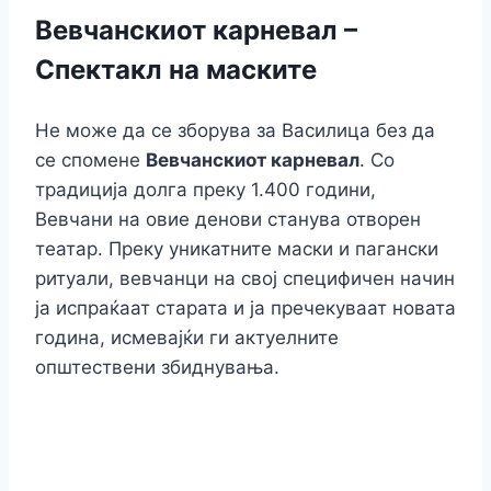
Вевчанскиот карневал –
Спектакл на маските
Не може да се зборува за Василица без да
се спомене
Вевчанскиот карневал
. Со
традиција долга преку 1.400 години,
Вевчани на овие денови станува отворен
театар. Преку уникатните маски и пагански
ритуали, вевчанци на свој специфичен начин
ја испраќаат старата и ја пречекуваат новата
година, исмевајќи ги актуелните
општествени збиднувања.