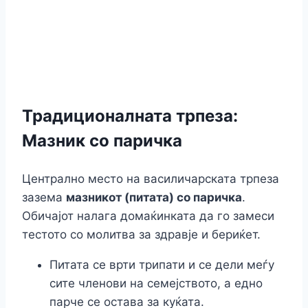
Традиционалната трпеза:
Мазник со паричка
Централно место на василичарската трпеза
зазема
мазникот (питата) со паричка
.
Обичајот налага домаќинката да го замеси
тестото со молитва за здравје и бериќет.
Питата се врти трипати и се дели меѓу
сите членови на семејството, а едно
парче се остава за куќата.