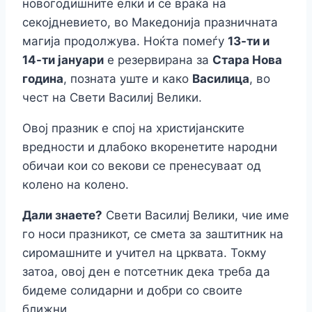
новогодишните елки и се враќа на
секојдневието, во Македонија празничната
магија продолжува. Ноќта помеѓу
13-ти и
14-ти јануари
е резервирана за
Стара Нова
година
, позната уште и како
Василица
, во
чест на Свети Василиј Велики.
Овој празник е спој на христијанските
вредности и длабоко вкоренетите народни
обичаи кои со векови се пренесуваат од
колено на колено.
Дали знаете?
Свети Василиј Велики, чие име
го носи празникот, се смета за заштитник на
сиромашните и учител на црквата. Токму
затоа, овој ден е потсетник дека треба да
бидеме солидарни и добри со своите
ближни.