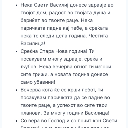
Нека Свети Василиј донесе здравје во
твојот дом, радост во твојата душа и
бериќет во твоите раце. Нека
паричката падне кај тебе, а среќата
нека те следи цела година. Честита
Василица!
Среќна Стара Нова година! Ти
посакувам многу здравје, среќа и
љубов. Нека вечерва огнот ги изгори
сите грижи, а новата година донесе
само убавини!
Вечерва кога ќе се крши лебот, ти
посакувам паричката да се падне во
твоите раце, а успехот во сите твои
планови. За многу години Василица!
Со вера во Господ и со почит кон Свети