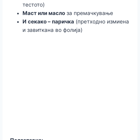
тестото)
Маст или масло
за премачкување
И секако – паричка
(претходно измиена
и завиткана во фолија)