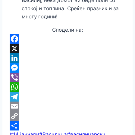
Василиј, нека домот ви биде полн со
спокој и топлина. Среќен празник и за
многу години!
Сподели на:
Facebook
X
LinkedIn
Messenger
Viber
WhatsApp
Telegram
Email
Copy
Post
#
14 јануари
#
Василица
#
василичарски