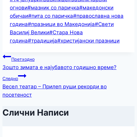
Link
Share
Tags:
огнови
#
мазник со паричка
#
македонски
обичаи
#
пита со паричка
#
православна нова
година
#
празници во Македонија
#
Свети
Василиј Велики
#
Стара Нова
година
#
традиција
#
христијански празници
Навигација
Претходно
Зошто зимата е најубавото годишно време?
на
Следно
напис
Весел театар – Прилеп руши рекорди во
посетеност
Слични Написи