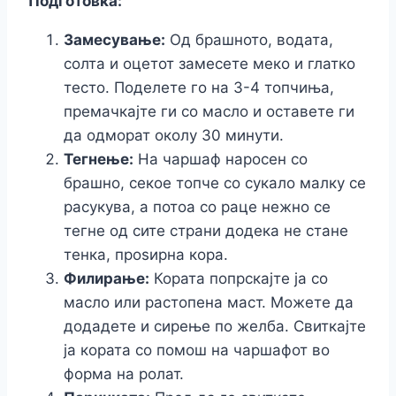
Подготовка:
Замесување:
Од брашното, водата,
солта и оцетот замесете меко и глатко
тесто. Поделете го на 3-4 топчиња,
премачкајте ги со масло и оставете ги
да одморат околу 30 минути.
Тегнење:
На чаршаф наросен со
брашно, секое топче со сукало малку се
расукува, а потоа со раце нежно се
тегне од сите страни додека не стане
тенка, проѕирна кора.
Филирање:
Кората попрскајте ја со
масло или растопена маст. Можете да
додадете и сирење по желба. Свиткајте
ја кората со помош на чаршафот во
форма на ролат.