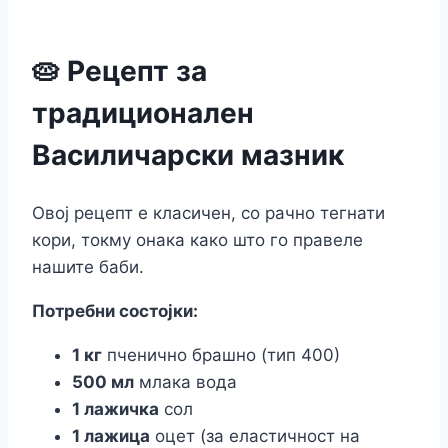
🥧 Рецепт за
традиционален
Василичарски мазник
Овој рецепт е класичен, со рачно тегнати
кори, токму онака како што го правеле
нашите баби.
Потребни состојки:
1 кг
пченично брашно (тип 400)
500 мл
млака вода
1 лажичка
сол
1 лажица
оцет (за еластичност на