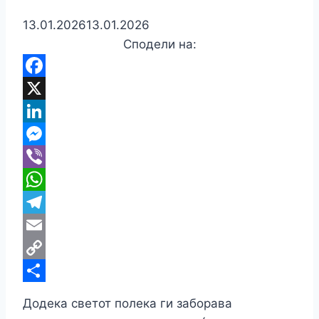
13.01.2026
13.01.2026
Сподели на:
Facebook
X
LinkedIn
Messenger
Viber
WhatsApp
Telegram
Email
Copy
Link
Share
Додека светот полека ги заборава