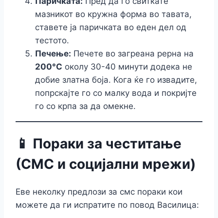
Паричката:
Пред да го свиткате
мазникот во кружна форма во тавата,
ставете ја паричката во еден дел од
тестото.
Печење:
Печете во загреана рерна на
200°C
околу 30-40 минути додека не
добие златна боја. Кога ќе го извадите,
попрскајте го со малку вода и покријте
го со крпа за да омекне.
📱 Пораки за честитање
(СМС и социјални мрежи)
Еве неколку предлози за смс пораки кои
можете да ги испратите по повод Василица: