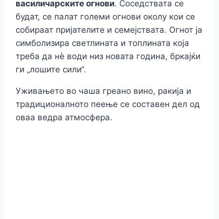
василичарските огнови
. Соседствата се
будат, се палат големи огнови околу кои се
собираат пријателите и семејствата. Огнот ја
симболизира светлината и топлината која
треба да нè води низ новата година, бркајќи
ги „лошите сили“.
Уживањето во чаша греано вино, ракија и
традиционалното пеење се составен дел од
оваа ведра атмосфера.