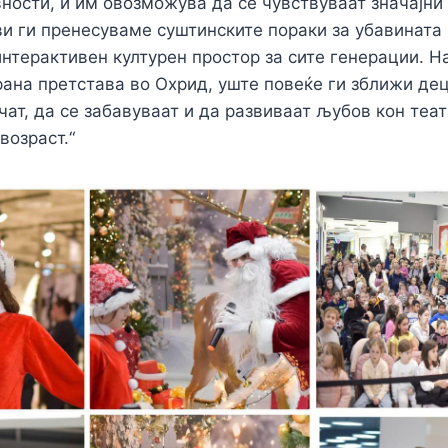
ности, и им овозможува да се чувствуваат значајни
и ги пренесуваме суштинските пораки за убавината 
нтерактивен културен простор за сите генерации. Н
ана претстава во Охрид, уште повеќе ги зближи дец
чат, да се забавуваат и да развиваат љубов кон теат
возраст.“