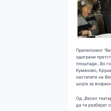
Прилепскиот “Ве
одиграни претст
плоштади…Во год
Куманово, Круше
настапите на
Ве
шоу/а за возрасн
Од „Весел теата
да ги разберат с