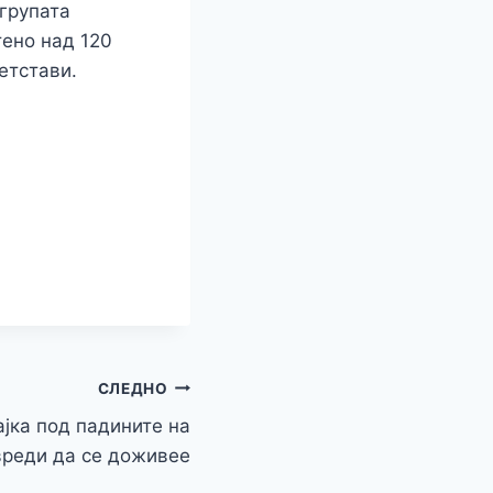
групата
ено над 120
етстави.
r
СЛЕДНО
ајка под падините на
вреди да се доживее