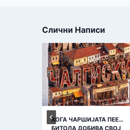
Слични Написи
урата
КОГА ЧАРШИЈАТА ПЕЕ…
Хисар
БИТОЛА ДОБИВА СВОЈ