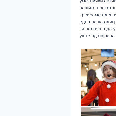
уметнички актив
нашите претстав
креираме еден и
една наша одигр
ги поттикна да у
уште од најрана 