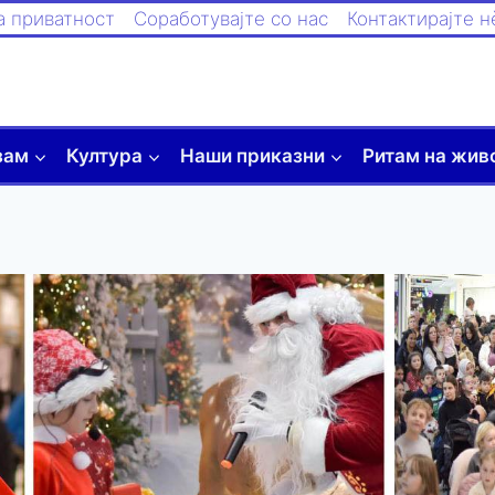
а приватност
Соработувајте со нас
Контактирајте н
зам
Култура
Наши приказни
Ритам на жив