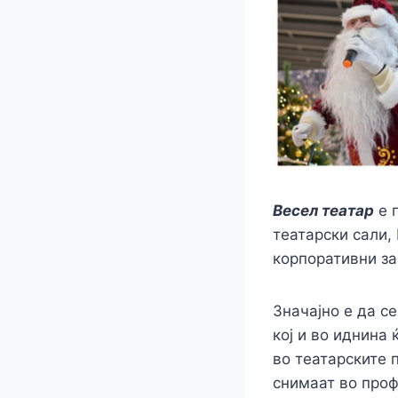
Весел театар
е 
театарски сали,
корпоративни за
Значајно е да с
кој и во иднина
во театарските 
снимаат во проф