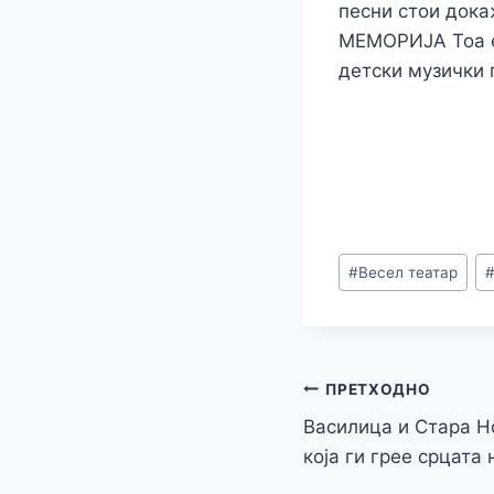
песни стои дока
МЕМОРИЈА Тоа е 
детски музички 
Post
#
Весел театар
Tags:
Навигација
ПРЕТХОДНО
Василица и Стара Н
на
која ги грее срцата
напис