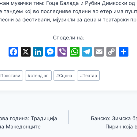
жан музички тим: Гоце Балада и Рубин Димкоски од 
тандем кој во последниве години во етер има пушт
песни за фестивали, мјузикли за деца и театарски пр
Сподели на:
F
X
Li
M
Vi
W
T
E
C
S
a
n
e
b
h
el
m
o
h
c
k
s
er
at
e
ai
p
a
#
Престави
#
стенд ап
#
Сцена
#
Театар
e
e
s
s
gr
l
y
e
b
dI
e
A
a
Li
o
n
n
p
m
n
o
g
p
k
k
er
ова година: Традиција
Банско: Зимска б
 на Македонците
Пирин која 