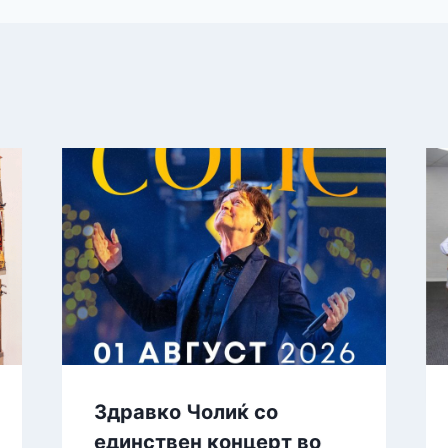
Здравко Чолиќ со
единствен концерт во