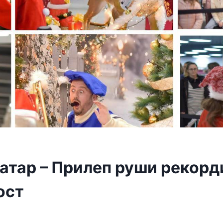
атар – Прилеп руши рекорд
ост