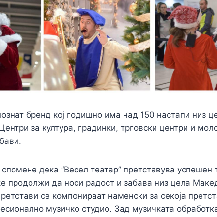
познат бренд кој годишно има над 150 настапи низ ц
 Центри за култура, градинки, трговски центри и мол
бави.
е спомене дека “Весел театар” претставува успешен 
 ќе продолжи да носи радост и забава низ цела Маке
претстави се компонираат наменски за секоја претст
есионално музичко студио. Зад музичката обработка