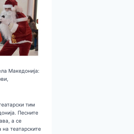
ела Македонија:
ови,
театарски тим
донија. Песните
ава, а се
 на театарските