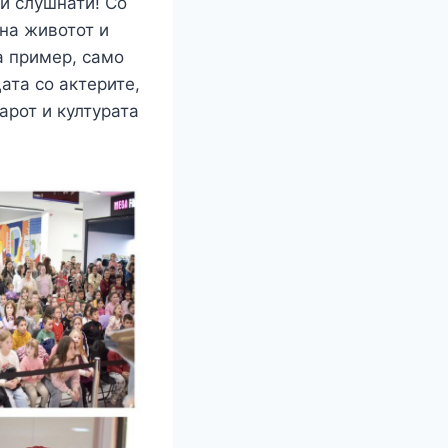
 и слушнати! Со
на животот и
а пример, само
ата со актерите,
арот и културата