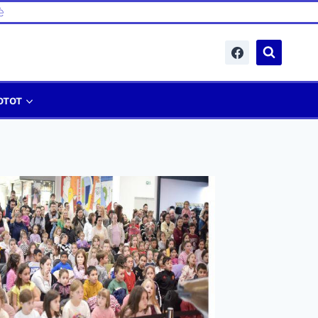
è
отот