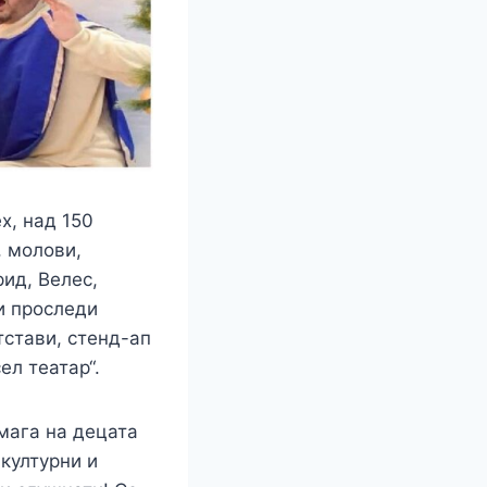
х, над 150
, молови,
рид, Велес,
и проследи
тстави, стенд-ап
ел театар“.
омага на децата
 културни и