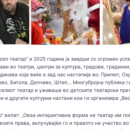
сел театар” и 2025 година ја заврши со огромен успе
ави во театри, центри за култура, градови, градинки
инава која веќе е зад нас настапија во: Прилеп, Ох
во, Битола, Делчево, Штип… Многубројна публика г
селиот театар
и уживаше во детските театарски пре
и и другите културни настани кои ги организира „Вес
р“ велат: „Оваа интерактивна форма на театар им п
воите права, вклучувајќи го и правото на учество во