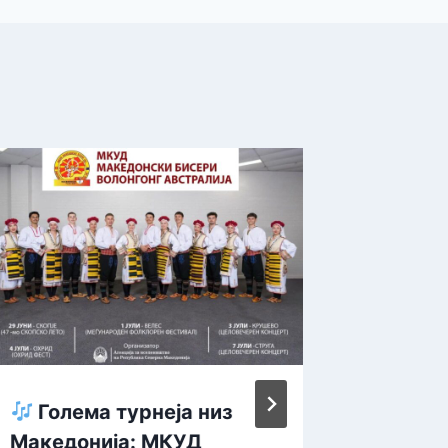
Голема турнеја низ
Започн
Македонија: МКУД
„Празн