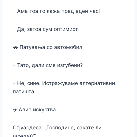
– Ама тоа го кажа пред еден час!
– Да, затоа сум оптимист.
🚗 Патувања со автомобил
– Тато, дали сме изгубени?
– Не, сине. Истражуваме алтернативни
патишта.
✈️ Авио искуства
Стјуардеса: „Господине, сакате ли
вечера?“