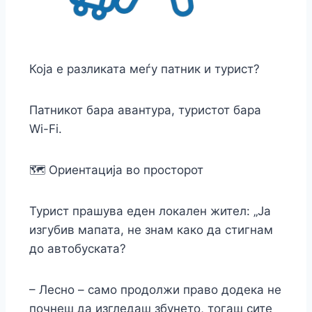
Која е разликата меѓу патник и турист?
Патникот бара авантура, туристот бара
Wi-Fi.
🗺️ Ориентација во просторот
Турист прашува еден локален жител: „Ja
изгубив мапата, не знам како да стигнам
до автобуската?
– Лесно – само продолжи право додека не
почнеш да изгледаш збунето, тогаш сите