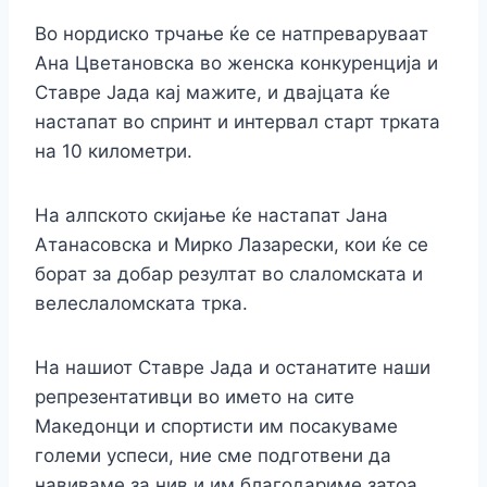
Во нордиско трчање ќе се натпреваруваат
Ана Цветановска во женска конкуренција и
Ставре Јада кај мажите, и двајцата ќе
настапат во спринт и интервал старт трката
на 10 километри.
На алпското скијање ќе настапат Јана
Атанасовска и Мирко Лазарески, кои ќе се
борат за добар резултат во слаломската и
велеслаломската трка.
На нашиот Ставре Јада и останатите наши
репрезентативци во името на сите
Македонци и спортисти им посакуваме
големи успеси, ние сме подготвени да
навиваме за нив и им благодариме затоа