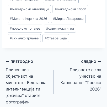
o
n
n
p
m
n
o
g
p
k
#
македонски олимпијци
#
македонски спорт
k
er
#
Милано Кортина 2026
#
Мирко Лазарески
#
нордиско трчање
#
олимписки игри
#
скијачко трчање
#
Ставре Јада
ПРЕТХОДНО
СЛЕДНО
Прилеп низ
Пријавете се за
објективот на
учество на
минатото: Вештачка
Карневалот “Прочка
интелигенција ги
2026”
„оживеа“ старите
фотографии