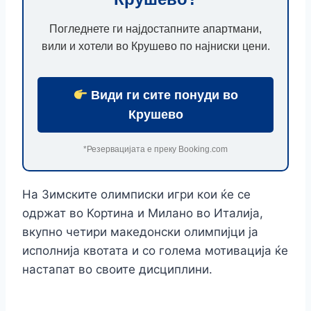
Погледнете ги најдостапните апартмани,
вили и хотели во Крушево по најниски цени.
Види ги сите понуди во
Крушево
*Резервацијата е преку Booking.com
На Зимските олимписки игри кои ќе се
одржат во Кортина и Милано во Италија,
вкупно четири македонски олимпијци ја
исполнија квотата и со голема мотивација ќе
настапат во своите дисциплини.