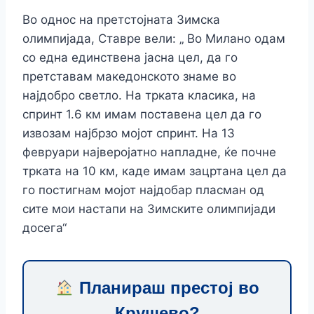
Во однос на претстојната Зимска
олимпијада, Ставре вели: „ Во Милано одам
со една единствена јасна цел, да го
претставам македонското знаме во
најдобро светло. На трката класика, на
спринт 1.6 км имам поставена цел да го
извозам најбрзо мојот спринт. На 13
февруари најверојатно напладне, ќе почне
трката на 10 км, каде имам зацртана цел да
го постигнам мојот најдобар пласман од
сите мои настапи на Зимските олимпијади
досега“
Планираш престој во
Крушево?