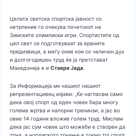
c
k
s
er
at
e
ai
p
h
e
e
s
s
gr
l
y
ar
b
dI
e
A
a
Li
Целата светска спортска јавност со
e
нетрпение го очекува почетокот на
o
n
n
p
m
n
Зимските олимписки игри. Спортистите од
o
g
p
k
цел свет се подготвуваат за врвните
k
er
предизвици, а меѓу оние кои со челичен дух
и долгогодишен труд ќе ја претстават
Македонија е и
Ставре Јада
.
За Информација.мк нашиот нашиот
репрезентацивец изјави: „Ќе нагласам само
дека овој спорт од еден човек бара многу
голема жртва и напорни тренинзи, а јас во
овие 14 години вложив голем труд. Мислам
дека јас сум човек што можеби е створен да
трча, а нордиското трчање е токму тој спорт,