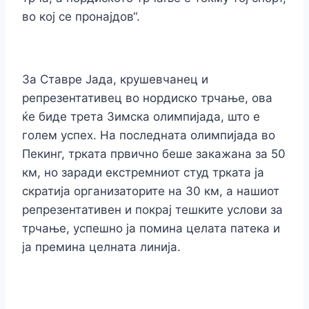
во кој се пронајдов“.
За Ставре Јада, крушевчанец и
репрезентативец во нордиско трчање, ова
ќе биде трета Зимска олимпијада, што е
голем успех. На последната oлимпијада во
Пекинг, трката првично беше закажана за 50
км, но заради екстремниот студ трката ја
скратија организаторите на 30 км, а нашиот
репрезентативен и покрај тешките услови за
трчање, успешно ја помина целата патека и
ја премина целната линија.