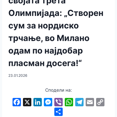
својата трета
Олимпијада: „Створен
сум за нордиско
трчање, во Милано
одам по најдобар
пласман досега!“
23.01.2026
Сподели на:
F
X
Li
M
Vi
W
T
E
C
a
n
e
b
h
el
m
o
S