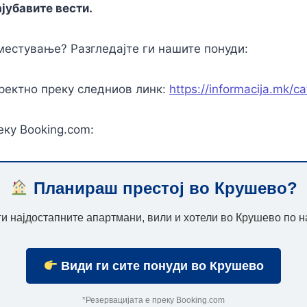
ајубавите вести.
местување? Разгледајте ги нашите понуди:
ректно преку следниов линк:
https://informacija.mk/c
еку Booking.com:
Планираш престој во Крушево?
и најдостапните апартмани, вили и хотели во Крушево по н
Види ги сите понуди во Крушево
*Резервацијата е преку Booking.com