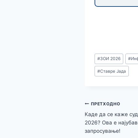
Post
#
ЗОИ 2026
#
Ин
Tags:
#
Ставре Јада
Навигација
ПРЕТХОДНО
Каде да се каже суд
на
2026? Ова е најубав
напис
запросување!