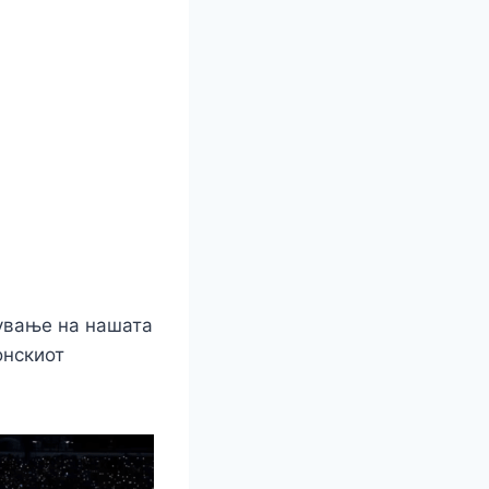
ување на нашата
онскиот