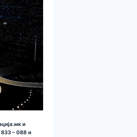
ција.мк и
 833 – 088
и