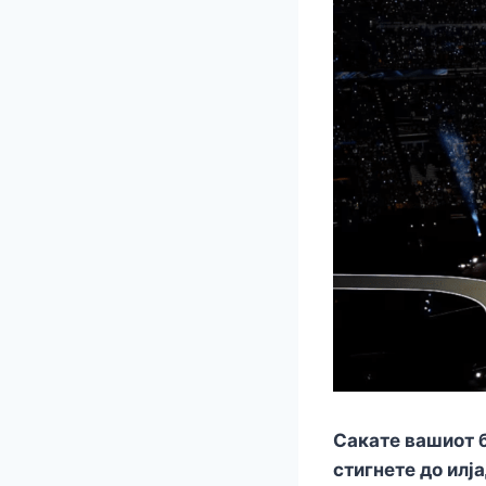
Сакате вашиот б
стигнете до илј