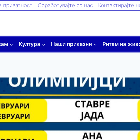
а приватност
Соработувајте со нас
Контактирајте н
зам
Култура
Наши приказни
Ритам на жив