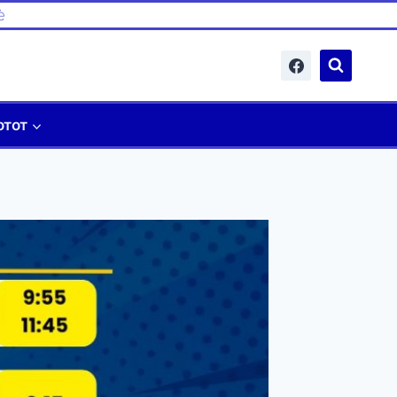
è
отот