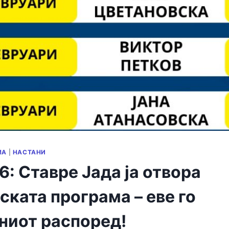
МА
|
НАСТАНИ
: Ставре Јада ја отвора
ката програма – еве го
ниот распоред!