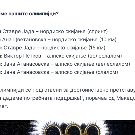
име нашите олимпијци?
и
Ставре Јада – нордиско скијање (спринт)
и
Ана Цветановска – нордиско скијање (10 км)
:
Ставре Јада – нордиско скијање (15 км)
:
Виктор Петков – алпско скијање (велеслалом)
:
Јана Атанасовска – алпско скијање (велеслалом)
:
Јана Атанасовска – алпско скијање (слалом)
лимпијци се подготвени за достоинствено претстав
а дадеме потребната поддршка!“, порачаа од Макед
ет.