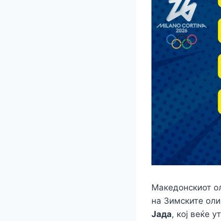
Македонскиот ол
на Зимските оли
Јада
, кој веќе 