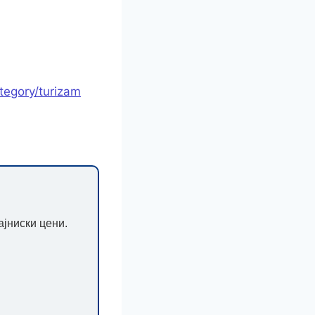
ategory/turizam
ајниски цени.