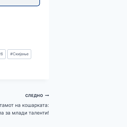
r
26
#
Скијање
СЛЕДНО
тамот на кошарката:
а за млади таленти!