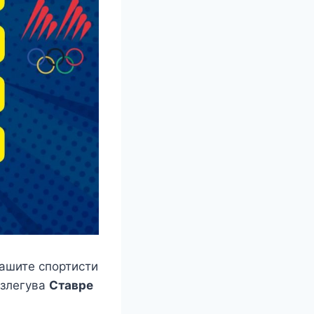
ашите спортисти
излегува
Ставре