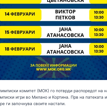
имписки комитет (МОК) го потврди распоредот на н
мписки игри во Милано и Кортина. Прв на патеката 
утре ги започнува своите настапи.