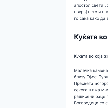
апостол свети Ј
покрај него и п
го сака како да 
Куќата во
Куќата во која 
Малечка камена 
близу Ефес, Тур
Пресвета Богоро
секогаш има мно
раширени раце г
Богородица со с