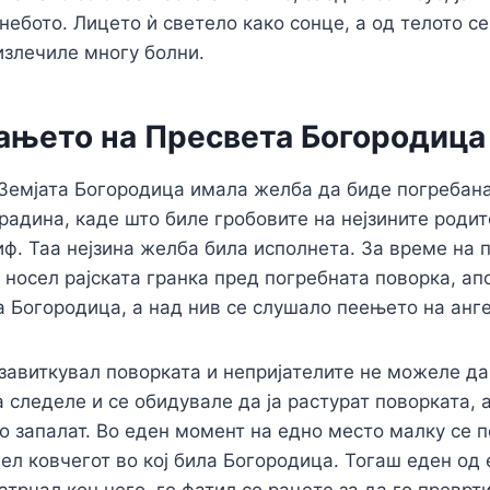
небото. Лицето ѝ светело како сонце, а од телото с
 излечиле многу болни.
ањето на Пресвета Богородица
Земјата Богородица имала желба да биде погребана
радина, каде што биле гробовите на нејзините роди
сиф. Таа нејзина желба била исполнета. За време на 
а носел рајската гранка пред погребната поворка, ап
а Богородица, а над нив се слушало пеењето на анге
 завиткувал поворката и непријателите не можеле да
а следеле и се обидувале да ја растурат поворката, 
о запалат. Во еден момент на едно место малку се 
дел ковчегот во кој била Богородица. Тогаш еден од 
трчал кон него, го фатил со рацете за да го преврти