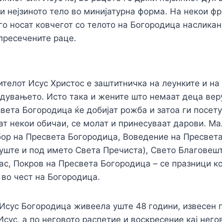
и нејзиното тело во минијатурна форма. На некои ф
го носат ковчегот со телото на Богородица насликан
пресечените раце.
ителот Исус Христос е заштитничка на леунките и на
дувањето. Исто така и жените што немаат деца вер
вета Богородица ќе добијат рожба и затоа ги посету
ат некои обичаи, се молат и принесуваат дарови. М
бор на Пресвета Богородица, Воведение на Пресвет
 уште и под името Света Пречиста), Свето Благовеш
ас, Покров на Пресвета Богородица – се празници 
 во чест на Богородица.
Исус Богородица живеела уште 48 години, извесен п
Исус, а по неговото распетие и воскрeсение кај него