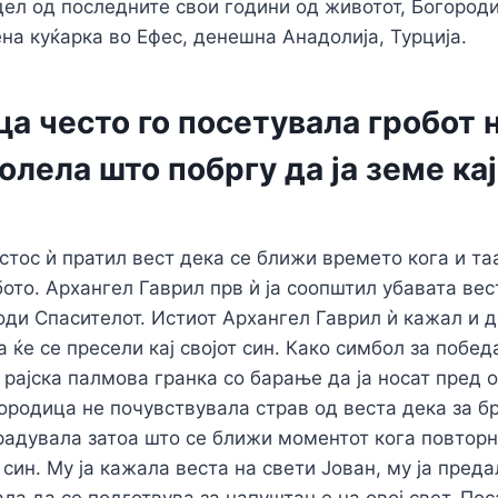
ел од последните свои години од животот, Богород
на куќарка во Ефес, денешна Анадолија, Турција.
а често го посетувала гробот н
молела што побргу да ја земе ка
стос ѝ пратил вест дека се ближи времето кога и таа
ото. Архангел Гаврил прв ѝ ја соопштил убавата ве
роди Спасителот. Истиот Архангел Гаврил ѝ кажал и д
 ќе се пресели кај својот син. Како симбол за побе
 рајска палмова гранка со барање да ја носат пред 
городица не почувствувала страв од веста дека за б
зрадувала затоа што се ближи моментот кога повторн
 син. Му ја кажала веста на свети Јован, му ја преда
ала да се подготвува за напуштање на овој свет. Пос