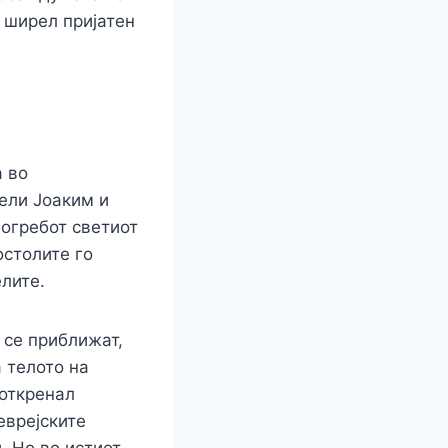
е ширел пријатен
 во
тели Јоаким и
погребот светиот
остолите го
лите.
 се приближат,
а телото на
поткренал
еврејските
. Но во истиот