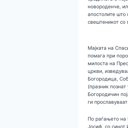
новороденче, ил
апостолите што 
свештеникот со 
Мајката на Спас
помага при поро
милоста на Прес
цркви, изведува
Богородица, Со
(празник познат
Богородичин пој
ги прославуваат
По раѓањето на 
Јосиф, со синот 