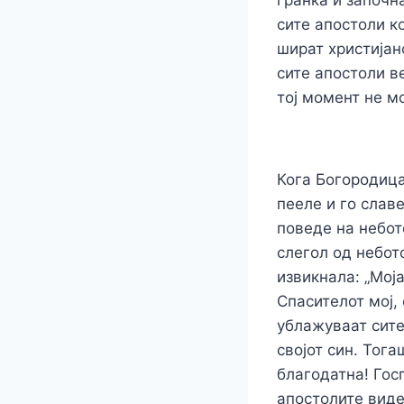
сите апостоли к
шират христијан
сите апостоли в
тој момент не м
Кога Богородица
пееле и го слав
поведе на небот
слегол од небот
извикнала: „Моја
Спасителот мој, 
ублажуваат сите
својот син. Тог
благодатна! Гос
апостолите виде