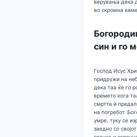
верувања дека д
во скромна каме
Богородиц
син и го 
Господ Исус Хри
придружи на неб
дека таа ќе го 
времето кога таа
смртта ѝ предал
на погребот. Бо
умре, туку се и
заедно со својот
гранка и започн