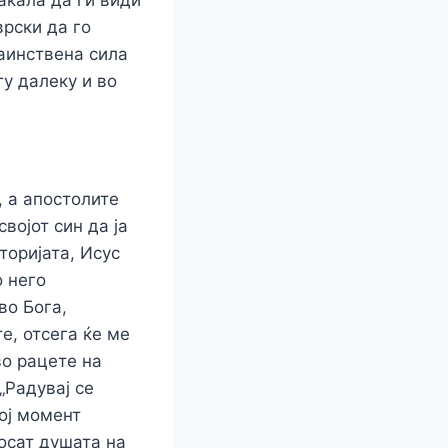
врски да го
таинствена сила
гу далеку и во
, а апостолите
војот син да ја
торијата, Исус
о него
во Бога,
те, отсега ќе ме
во рацете на
„Радувај се
тој момент
носат душата на