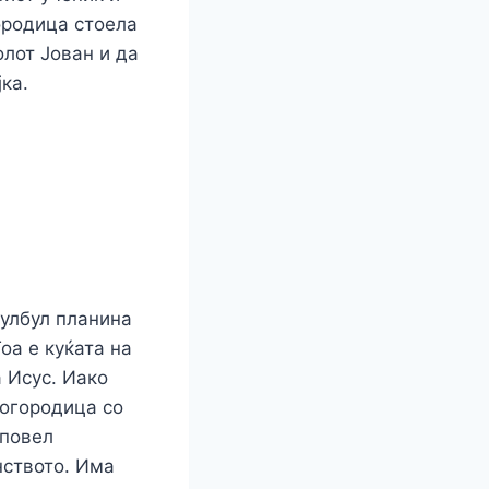
городица стоела
олот Јован и да
јка.
улбул планина
оа е куќата на
 Исус. Иако
Богородица со
 повел
нството. Има