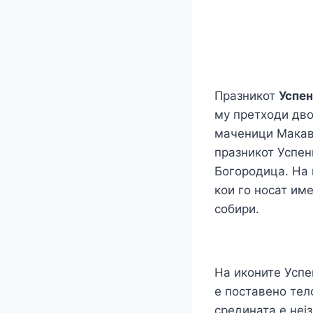
Празникот
Успен
му претходи дво
маченици Макаве
празникот Успен
Богородица. На 
кои го носат им
собири.
На иконите Успе
е поставено тел
средината е нејз