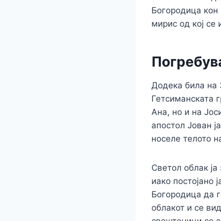
Богородица кон 
мирис од кој се
Погребув
Додека била на 
Гетсиманската г
Ана, но и на Јо
апостол Јован ј
носеле телото н
Светол облак ја
иако постојано ј
Богородица да г
облакот и се ви
свештеници се за