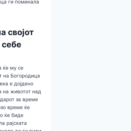
ица ги поминала
а својот
ј себе
 ќе му се
ст на Богородица
ека е дојдено
да на животот над
одарот за време
рзо време ќе
о ќе биде
ла рајската
акала да ги види