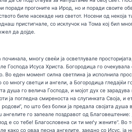
ои поради прогоните на Ирод, но и поради своите об
ството биле насекаде низ светот. Носени од некоја 
еднаш пристигнале, со исклучок на Тома кој бил мно
ожел да дојде.
 починала, многу свеќи ја осветлувале просторијата
еле Господа Исуса Христа. Богородица го очекувала с
о. Во еден момент силна светлина ја исполнила прос
о со многу светци и ангели, а Богородица гледајќи г
та душа го велича Господа, и мојот дух се зарадува 
оти ја погледна смиреноста на слугинката Своја, и е
 родови“, по што без болки ја предала својата душа 
аш ангелите го запеале поздравот од Благовештение: 
под е со тебе! Благословена си ти меѓу жените“. Во 
ле како со оваа песна ангелите, заедно со Исус, ја 