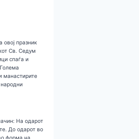
а овој празник
r
кот Св. Седум
ци спаѓа и
 Голема
 и манастирите
 народни
начин: На одарот
те. До одарот во
 во форма на