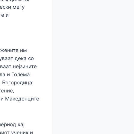
рески меѓу
 е и
 жените им
уваат дека со
ваат нејзините
ала и Голема
а Богородица
тение,
кои Македонците
ериод кај
виот ученик и