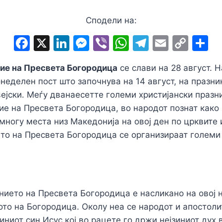
Сподели на:
F
X
Li
M
Vi
W
T
E
C
S
a
n
e
b
h
el
m
o
h
ие на Пресвета Богородица
се слави на 28 август. Н
c
k
s
er
at
e
ai
p
a
неделен пост што започнува на 14 август, на празни
e
e
s
s
gr
l
y
e
јски. Меѓу дванаесетте големи христијански празни
b
dI
e
A
a
Li
ие на Пресвета Богородица, во народот познат како
o
n
n
p
m
n
многу места низ Македонија на овој ден по црквите
o
g
p
k
ето на Пресвета Богородица се организираат големи
k
er
нието на Пресвета Богородица е насликано на овој 
ото на Богородица. Околу неа се народот и апостоли
иниот син Исус кој во рацете го држи нејзиниот дух