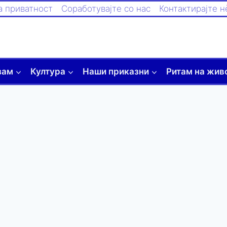
а приватност
Соработувајте со нас
Контактирајте н
зам
Култура
Наши приказни
Ритам на жив