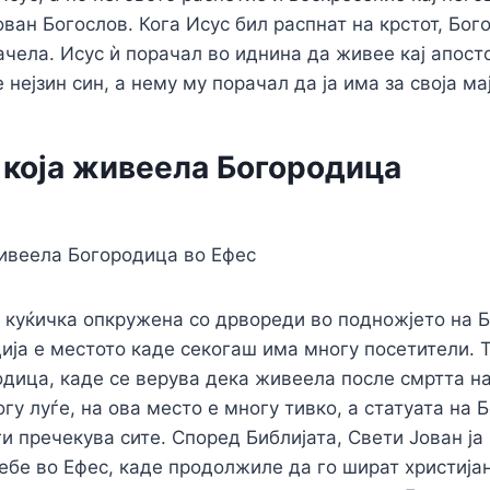
ован Богослов. Кога Исус бил распнат на крстот, Бо
лачела. Исус ѝ порачал во иднина да живее кај апост
е нејзин син, а нему му порачал да ја има за своја ма
 која живеела Богородица
живеела Богородица во Ефес
куќичка опкружена со дрвореди во подножјето на Б
ција е местото каде секогаш има многу посетители. Т
дица, каде се верува дека живеела после смртта на
гу луѓе, на ова место е многу тивко, а статуата на 
и пречекува сите. Според Библијата, Свети Јован ја
ебе во Ефес, каде продолжиле да го шират христија