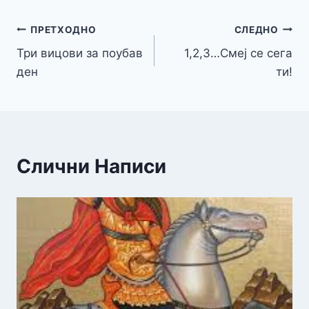
Навигација
ПРЕТХОДНО
СЛЕДНО
Три вицови за поубав
1,2,3…Смеј се сега
на
ден
ти!
напис
Слични Написи