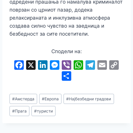
одредени прашања го намалува криминалот
поврзан со црниот пазар, додека
релаксираната и инклузивна атмосфера
создава силно чувство на заедница и
безбедност за сите посетители.
Сподели на:
F
X
Li
M
Vi
W
T
E
C
a
n
e
b
h
el
m
o
S
c
k
s
er
at
e
ai
p
h
e
e
s
s
gr
l
y
ar
Post
#
Амстерда
#
Европа
#
Најбезбедни градови
b
dI
e
A
a
Li
e
Tags:
o
n
n
p
m
n
#
Прага
#
туристи
o
g
p
k
k
er