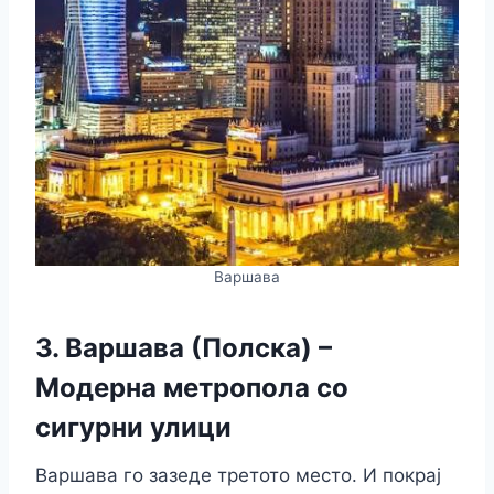
Варшава
3. Варшава (Полска) –
Модерна метропола со
сигурни улици
Варшава го зазеде третото место. И покрај