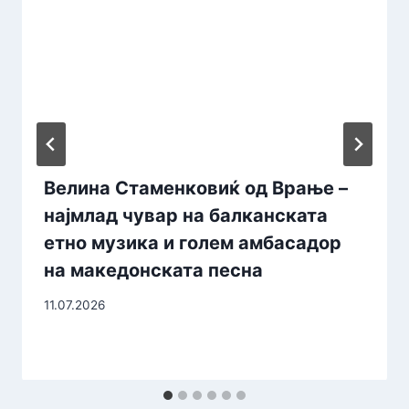
Велина Стаменковиќ од Врање –
најмлад чувар на балканската
етно музика и голем амбасадор
на македонската песна
11.07.2026