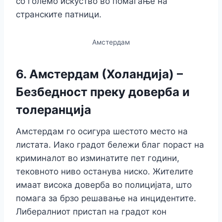
со големо искуство во помагање на
странските патници.
Амстердам
6. Амстердам (Холандија) –
Безбедност преку доверба и
толеранција
Амстердам го осигура шестото место на
листата. Иако градот бележи благ пораст на
криминалот во изминатите пет години,
тековното ниво останува ниско. Жителите
имаат висока доверба во полицијата, што
помага за брзо решавање на инцидентите.
Либералниот пристап на градот кон