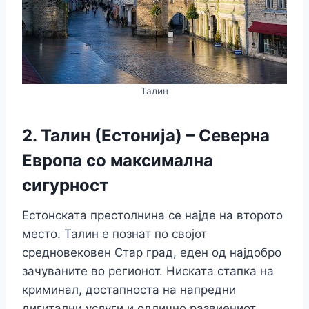
Талин
2. Талин (Естонија) – Северна
Европа со максимална
сигурност
Естонската престолнина се најде на второто
место. Талин е познат по својот
средновековен Стар град, еден од најдобро
зачуваните во регионот. Ниската стапка на
криминал, достапноста на напредни
дигитални услуги и одлично развиениот