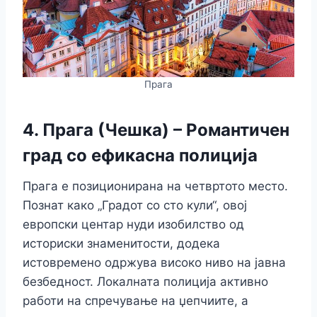
Прага
4. Прага (Чешка) – Романтичен
град со ефикасна полиција
Прага е позиционирана на четвртото место.
Познат како „Градот со сто кули“, овој
европски центар нуди изобилство од
историски знаменитости, додека
истовремено одржува високо ниво на јавна
безбедност. Локалната полиција активно
работи на спречување на џепчиите, а