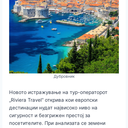
k
er
Дубровник
Новото истражување на тур-операторот
„Riviera Travel“ открива кои европски
дестинации нудат највисоко ниво на
сигурност и безгрижен престој за
посетителите. При анализата се земени