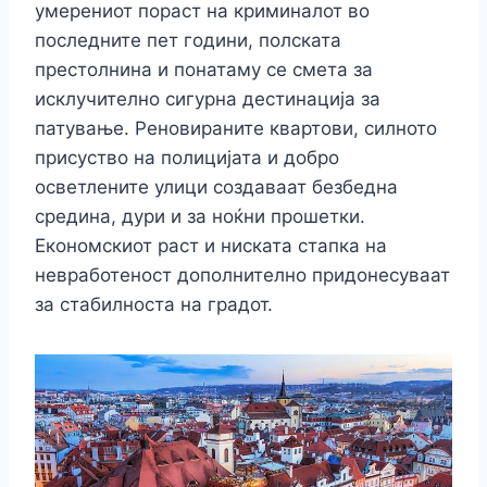
умерениот пораст на криминалот во
последните пет години, полската
престолнина и понатаму се смета за
исклучително сигурна дестинација за
патување. Реновираните квартови, силното
присуство на полицијата и добро
осветлените улици создаваат безбедна
средина, дури и за ноќни прошетки.
Економскиот раст и ниската стапка на
невработеност дополнително придонесуваат
за стабилноста на градот.