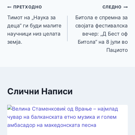
Навигација
ПРЕТХОДНО
СЛЕДНО
Тимот на „Наука за
Битола e спремна за
на
деца“ ги буди малите
својата фестивалска
напис
научници низ целата
вечер: „Д Бест оф
земја.
Битола“ на 8 јули во
Пациото
Слични Написи