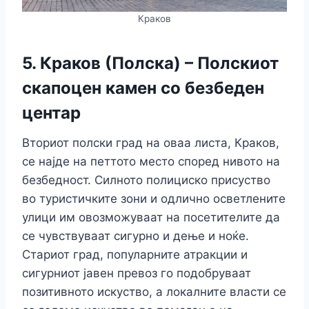
Краков
5. Краков (Полска) – Полскиот
скапоцен камен со безбеден
центар
Вториот полски град на оваа листа, Краков,
се најде на петтото место според нивото на
безбедност. Силното полициско присуство
во туристичките зони и одлично осветлените
улици им овозможуваат на посетителите да
се чувствуваат сигурно и дење и ноќе.
Стариот град, популарните атракции и
сигурниот јавен превоз го подобруваат
позитивното искуство, а локалните власти се