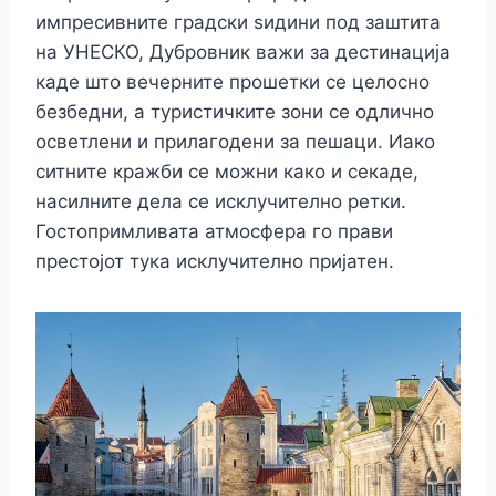
импресивните градски ѕидини под заштита
на УНЕСКО, Дубровник важи за дестинација
каде што вечерните прошетки се целосно
безбедни, а туристичките зони се одлично
осветлени и прилагодени за пешаци. Иако
ситните кражби се можни како и секаде,
насилните дела се исклучително ретки.
Гостопримливата атмосфера го прави
престојот тука исклучително пријатен.