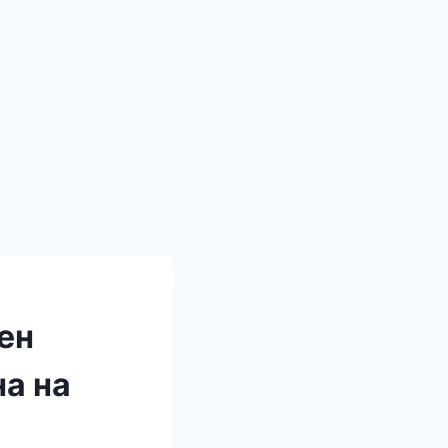
ен
на на