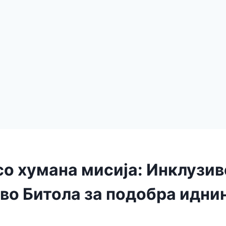
со хумана мисија: Инклузив
во Битола за подобра идни