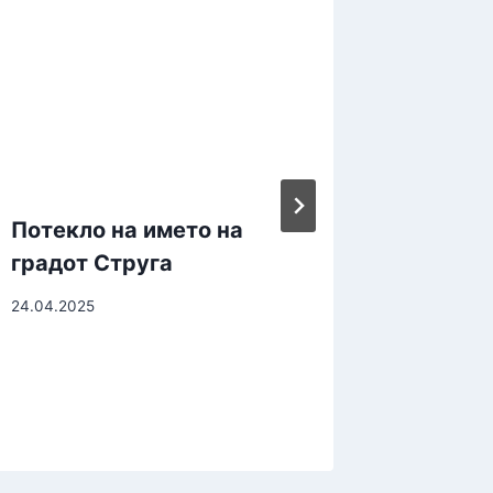
училиш
настап
15.11.2025
Потекло на името на
градот Струга
24.04.2025