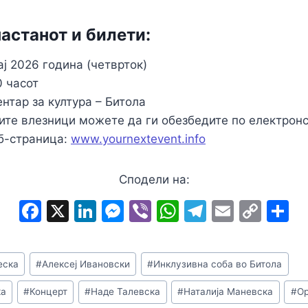
настанот и билети:
ј 2026 година (четврток)
 часот
нтар за култура – Битола
те влезници можете да ги обезбедите по електронс
б-страница:
www.yournextevent.info
Сподели на:
F
X
Li
M
Vi
W
T
E
C
S
a
n
e
b
h
el
m
o
h
c
k
s
er
at
e
ai
p
a
еска
#
Алексеј Ивановски
#
Инклузивна соба во Битола
e
e
s
s
gr
l
y
e
b
dI
e
A
a
Li
ка
#
Концерт
#
Наде Талевска
#
Наталија Маневска
#
Ор