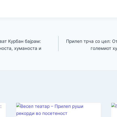
o
n
n
p
m
n
o
g
p
k
k
er
ват Курбан бајрам:
Прилеп трча со цел: О
носта, хуманоста и
големиот х