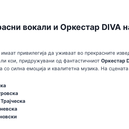
асни вокали и Оркестар DIVA н
 имаат привилегија да уживаат во прекрасните изве
али кои, придружувани од фантастичниот
Оркестар 
а со силна емоција и квалитетна музика. На сцената
ска
тровска
 Трајческа
аневска
новски