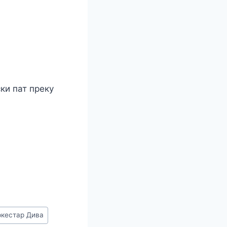
ки пат преку
r
кестар Дива