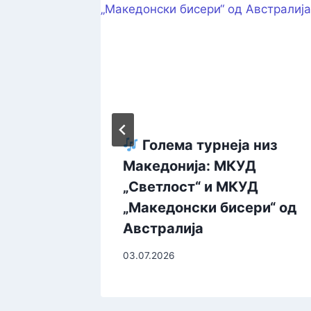
 15
Голема турнеја низ
ње на
Македонија: МКУД
 Тодор
„Светлост“ и МКУД
„Македонски бисери“ од
Австралија
03.07.2026