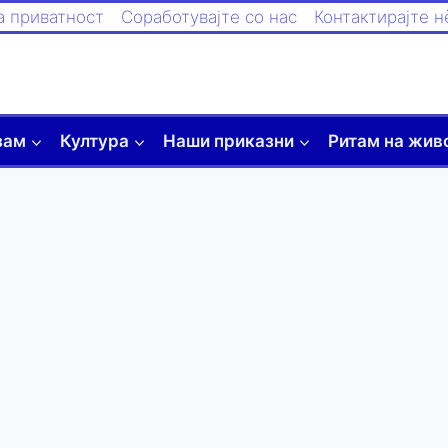
а приватност
Соработувајте со нас
Контактирајте н
зам
Култура
Наши приказни
Ритам на жив