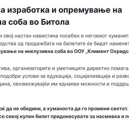
за изработка и опремување на
а соба во Битола
и овој настан навистина посебен е неговиот хуманит
едства од продажбата на билетите ќе бидат намене
ување на инклузивна соба во ООУ „Климент Охридск
тива, организаторите и уметниците директно помага
подобри услови за едукација, социјализација и разво
дина, овозможувајќи им еднакви можности и поддрш
ќ да не обедини, а хуманоста да го промени светот.
 со секој купен билет придонесувате за насмевка и 