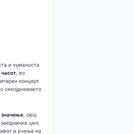
r
ста и хуманоста
 часот
, во
нитарен концерт
о секојдневието
е значење
, овој
 заедничка цел,
живот и учење на