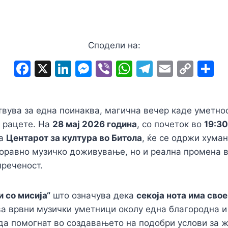
Сподели на:
F
X
Li
M
Vi
W
T
E
C
S
a
n
e
b
h
el
m
o
h
c
k
s
er
at
e
ai
p
a
твува за една поинаква, магична вечер каде уметно
e
e
s
s
gr
l
y
e
т рацете. На
28 мај 2026 година
, со почеток во
19:30
b
dI
e
A
a
Li
на
Центарот за култура во Битола
, ќе се одржи хума
o
n
n
p
m
n
боравно музичко доживување, но и реална промена в
o
g
p
k
преченост.
k
er
и со мисија“
што означува дека
секоја нота има сво
а врвни музички уметници околу една благородна и
 да помогнат во создавањето на подобри услови за 