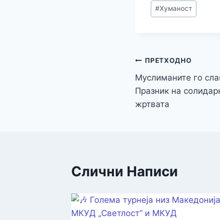
#
Хуманост
Навигација
ПРЕТХОДНО
Муслиманите го сла
на
Празник на солидар
напис
жртвата
Слични Написи