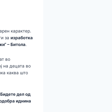
арен карактер.
ти за
изработка
и“ – Битола
.
ат во
ј на децата во
ка каква што
 Бидете дел од
подобра иднина