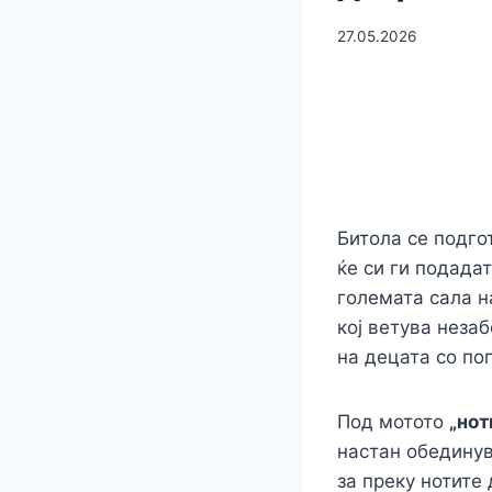
27.05.2026
Битола се подго
ќе си ги подада
големата сала 
кој ветува неза
на децата со по
Под мотото
„нот
настан обединув
за преку нотите