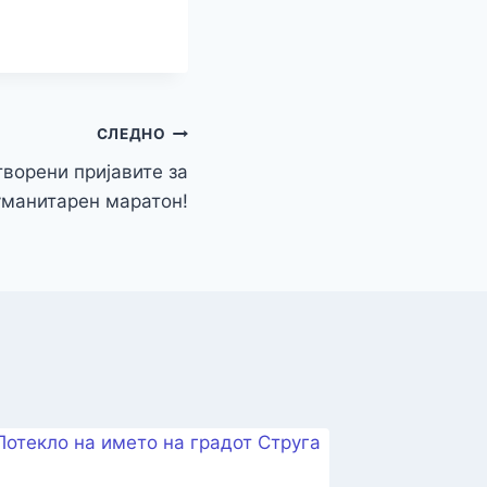
СЛЕДНО
творени пријавите за
уманитарен маратон!
Држав