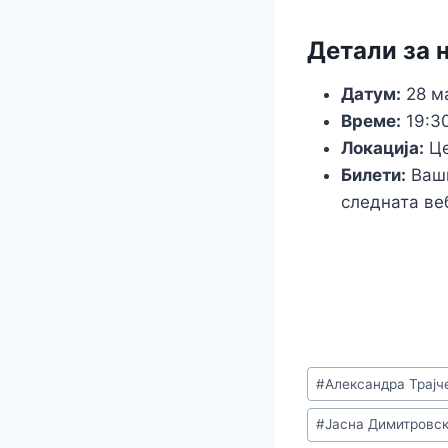
Детали за 
Датум:
28 ма
Време:
19:30
Локација:
Це
Билети:
Ваши
следната ве
Post
#
Александра Трајч
Tags:
#
Јасна Димитровс