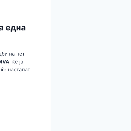
а една
дби на пет
DIVA
, ќе ја
 ќе настапат: