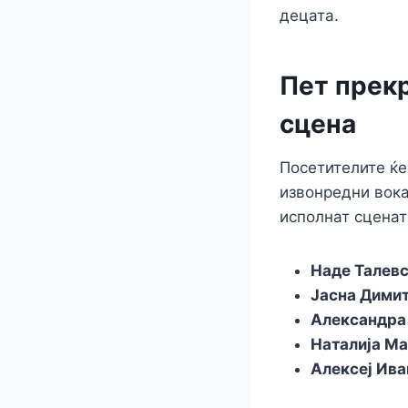
децата.
Пет прекр
сцена
Посетителите ќе
извонредни вок
исполнат сценат
Наде Талев
Јасна Дими
Александра
Наталија М
Алексеј Ива