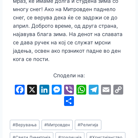
мраз, ќе имаме долга и студена зима со
многу снег! Ако на Митровден паднело
снег, се верува дека ќе се задржи се до
април. Доброто време, од друга страна,
најавува блага зима. На денот на славата
се дава ручек на кој се служат мрсни
јадења, освен ако прзникот падне во ден
кога се пости.
Сподели на:
F
X
Li
M
Vi
W
T
E
C
a
n
e
b
h
el
m
o
S
c
k
s
er
at
e
ai
p
h
e
e
s
s
gr
l
y
ar
#
Верувања
#
Митровден
#
Религија
b
dI
e
A
a
Li
e
#
Свети Димитрија
#
традиција
#
Христијанство