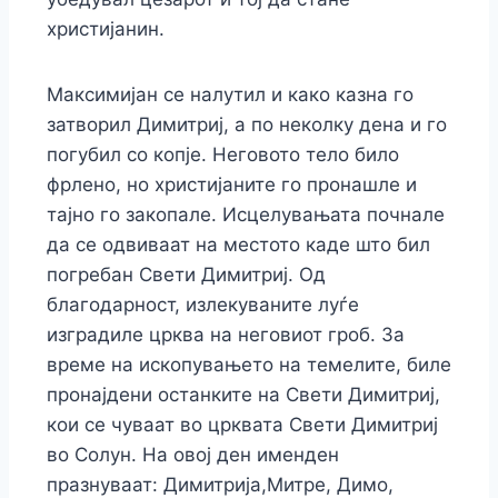
христијанин.
Максимијан се налутил и како казна го
затворил Димитриј, а по неколку дена и го
погубил со копје. Неговото тело било
фрлено, но христијаните го пронашле и
тајно го закопале. Исцелувањата почнале
да се одвиваат на местото каде што бил
погребан Свети Димитриј. Од
благодарност, излекуваните луѓе
изградиле црква на неговиот гроб. За
време на ископувањето на темелите, биле
пронајдени останките на Свети Димитриј,
кои се чуваат во црквата Свети Димитриј
во Солун. На овој ден именден
празнуваат: Димитрија,Митре, Димо,