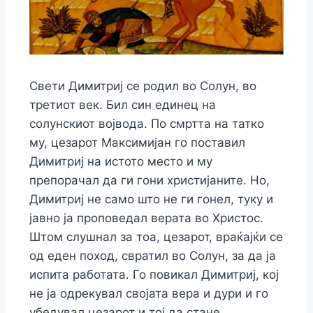
Свети Димитриј се родил во Солун, во
третиот век. Бил син единец на
солунскиот војвода. По смртта на татко
му, цезарот Максимијан го поставил
Димитриј на истото место и му
препорачал да ги гони христијаните. Но,
Димитриј не само што не ги гонел, туку и
јавно ја проповедал верата во Христос.
Штом слушнал за тоа, цезарот, враќајќи се
од еден поход, свратил во Солун, за да ја
испита работата. Го повикал Димитриј, кој
не ја одрекувал својата вера и дури и го
убедувал цезарот и тој да стане