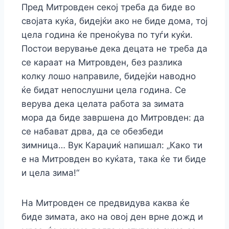
Пред Митровден секој треба да биде во
својата куќа, бидејќи ако не биде дома, тој
цела година ќе преноќува по туѓи куќи.
Постои верување дека децата не треба да
се караат на Митровден, без разлика
колку лошо направиле, бидејќи наводно
ќе бидат непослушни цела година. Се
верува дека целата работа за зимата
мора да биде завршена до Митровден: да
се набават дрва, да се обезбеди
зимница… Вук Караџиќ напишал: „Како ти
е на Митровден во куќата, така ќе ти биде
и цела зима!“
На Митровден се предвидува каква ќе
биде зимата, ако на овој ден врне дожд и