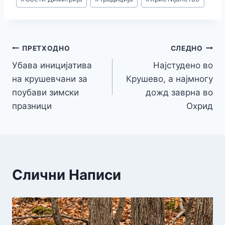
o
n
n
p
m
n
o
g
p
k
k
er
ПРЕТХОДНО
СЛЕДНО
Убава иницијатива
Најстудено во
на крушевчани за
Крушево, a најмногу
поубави зимски
дожд заврна во
празници
Охрид
Слични Написи