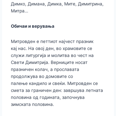
Димко, Димана, Димка, Мите, Димитрина,
Митра…
Обичаи и верувања
Митровден е петтиот најчест празник
кај нас. На овој ден, во храмовите се
служи литургија и молитва во чест на
Свети Димитрија. Верниците носат
празничен колач, а прославата
продолжува во домовите со
палење кандило и свеќи. Митровден се
смета за граничен ден: завршува летната
половина од годината, започнува
зимската половина.