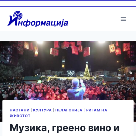
Skip
to
content
НАСТАНИ
|
КУЛТУРА
|
ПЕЛАГОНИЈА
|
РИТАМ НА
ЖИВОТОТ
Музика, греено вино и