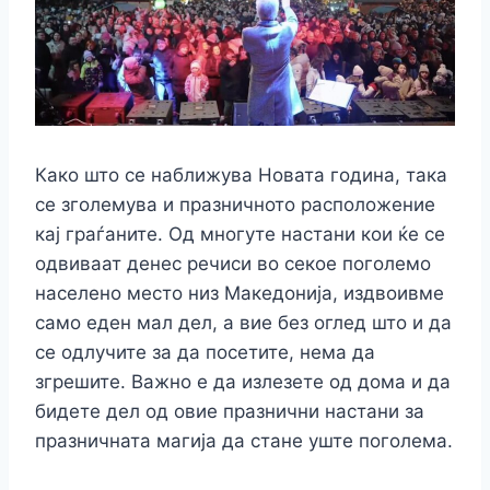
o
g
p
k
k
er
Како што се наближува Новата година, така
се зголемува и празничното расположение
кај граѓаните. Од многуте настани кои ќе се
одвиваат денес речиси во секое поголемо
населено место низ Македонија, издвоивме
само еден мал дел, а вие без оглед што и да
се одлучите за да посетите, нема да
згрешите. Важно е да излезете од дома и да
бидете дел од овие празнични настани за
празничната магија да стане уште поголема.