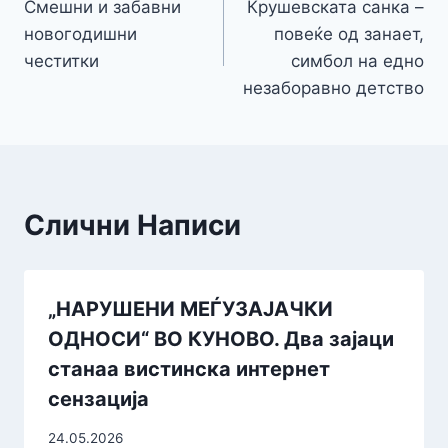
Смешни и забавни
Крушевската санка –
на
новогодишни
повеќе од занает,
напис
честитки
симбол на едно
незаборавно детство
Слични Написи
„НАРУШЕНИ МЕЃУЗАЈАЧКИ
ОДНОСИ“ ВО КУНОВО. Два зајаци
станаа вистинска интернет
сензација
24.05.2026