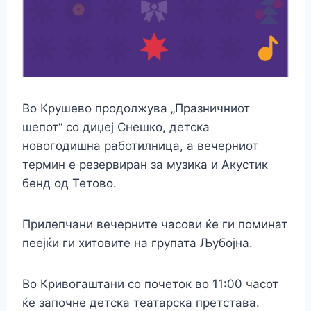
Во Крушево продолжува „Празничниот
шепот“ со диџеј Снешко, детска
новогодишна работилница, а вечерниот
термин е резервиран за музика и Акустик
бенд од Тетово.
Прилепчани вечерните часови ќе ги поминат
пеејќи ги хитовите на групата Љубојна.
Во Кривогаштани со почеток во 11:00 часот
ќе започне детска театарска претстава.