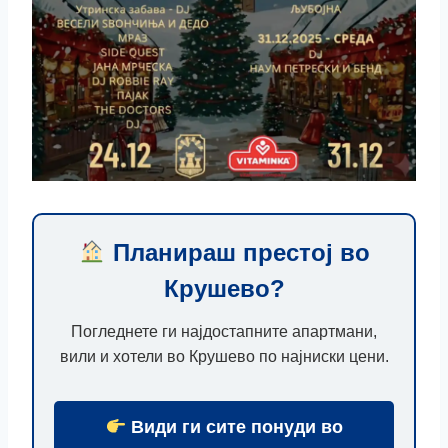
Планираш престој во
Крушево?
Погледнете ги најдостапните апартмани,
вили и хотели во Крушево по најниски цени.
Види ги сите понуди во