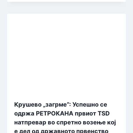
Крушево „загрме“: Успешно се
одржа РЕТРОКАНА првиот TSD
натпревар во спретно возење кој
е дел од државното првенство