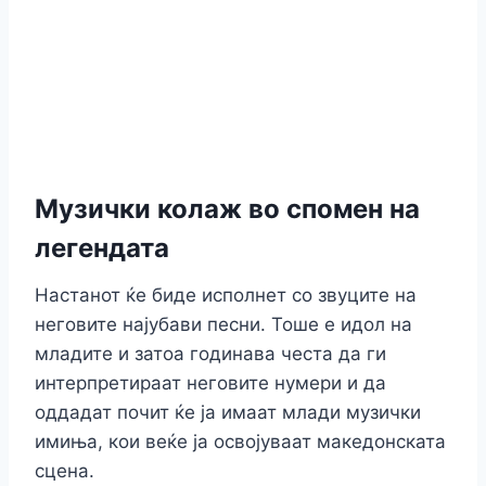
Музички колаж во спомен на
легендата
Настанот ќе биде исполнет со звуците на
неговите најубави песни. Тоше е идол на
младите и затоа годинава честа да ги
интерпретираат неговите нумери и да
оддадат почит ќе ја имаат млади музички
имиња, кои веќе ја освојуваат македонската
сцена.