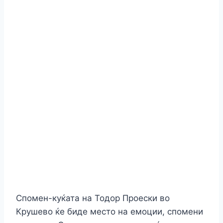
b
dI
e
A
a
Li
e
o
n
n
p
m
n
o
g
p
k
k
er
Спомен-куќата на Тодор Проески во
Крушево ќе биде место на емоции, спомени