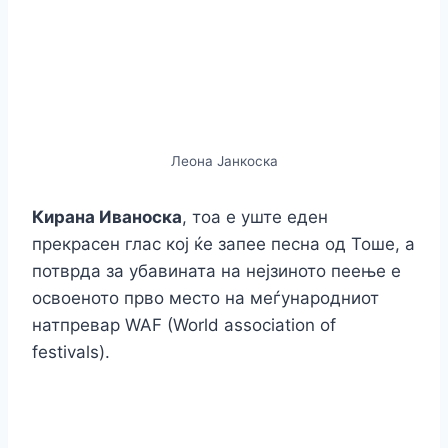
Леона Јанкоска
Кирана Иваноска
, тоа е уште еден
прекрасен глас кој ќе запее песна од Тоше, а
потврда за убавината на нејзиното пеење е
освоеното прво место на меѓународниот
натпревар WAF (World association of
festivals).