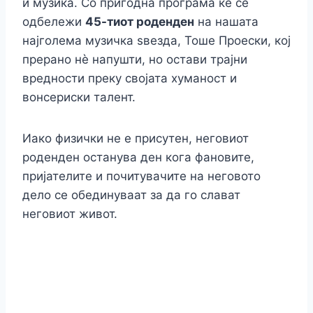
и музика. Со пригодна програма ќе се
одбележи
45-тиот роденден
на нашата
најголема музичка ѕвезда, Тоше Проески, кој
прерано нè напушти, но остави трајни
вредности преку својата хуманост и
вонсериски талент.
Иако физички не е присутен, неговиот
роденден останува ден кога фановите,
пријателите и почитувачите на неговото
дело се обединуваат за да го слават
неговиот живот.