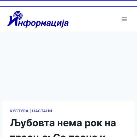
Skip
to
content
КУЛТУРА
|
НАСТАНИ
Љубовта нема рок на