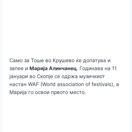
Само за Тоше во Крушево ќе допатува и
запее и
Марија Алинчанец
. Годинава на 11
јануари во Скопје се одржа музичкиот
настан WAF (World association of festivals), а
Марија го освои првото место.