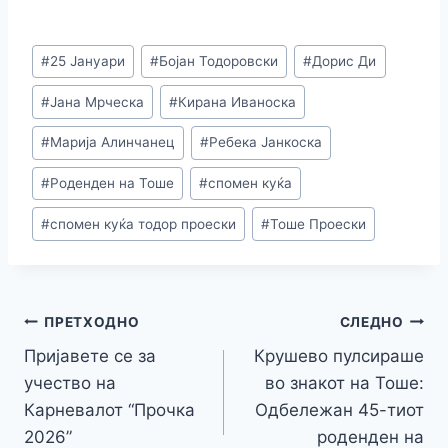
c
k
s
er
at
e
ai
p
h
e
e
s
s
gr
l
y
ar
Post
#
25 Јануари
#
Бојан Тодоровски
#
Дорис Ди
b
dI
e
A
a
Li
e
Tags:
o
n
n
p
m
n
#
Јана Мрческа
#
Кирана Иваноска
o
g
p
k
#
Марија Алинчанец
#
Ребека Јанкоска
k
er
#
Роденден на Тоше
#
спомен куќа
#
спомен куќа тодор проески
#
Тоше Проески
Навигација
ПРЕТХОДНО
СЛЕДНО
Пријавете се за
Крушево пулсираше
на
учество на
во знакот на Тоше:
напис
Карневалот “Прочка
Одбележан 45-тиот
2026”
роденден на