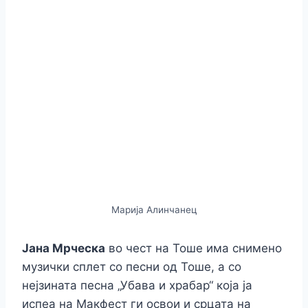
Марија Алинчанец
Јана Мрческа
во чест на Тоше има снимено
музички сплет со песни од Тоше, а со
нејзината песна „Убава и храбар“ која ја
испеа на Макфест ги освои и срцата на