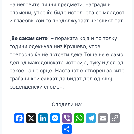
на неговите лични предмети, награди и
спомени, утре ќе биде исполнета со младост
и гласови кои го продолжуваат неговиот пат.
„
Ве сакам сите
“ – пораката која и по толку
години одекнува низ Крушево, утре
повторно ќе нè потсети дека Тоше не е само
дел од македонската историја, туку и дел од
секое наше срце. Настанот е отворен за сите
граѓани кои сакаат да бидат дел од овој
роденденски спомен.
Сподели на:
F
X
Li
M
Vi
W
T
E
C
a
n
e
b
h
el
m
o
S