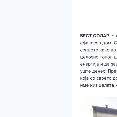
БЕСТ СОЛАР
е в
ефикасен дом. С
сонцето како во
целосно топол д
енергија и да з
уште денес! Пре
која со своето 
име низ целата