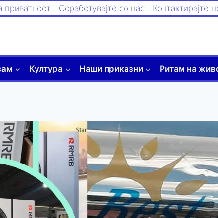
а приватност
Соработувајте со нас
Контактирајте н
зам
Култура
Наши приказни
Ритам на жив