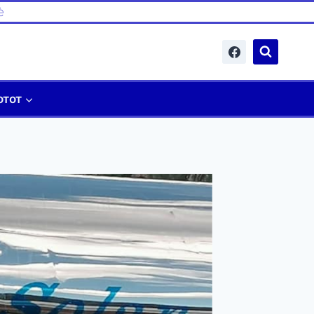
è
отот