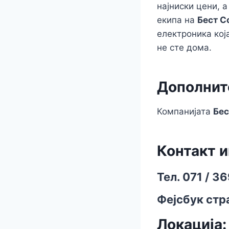
најниски цени, 
екипа на
Бест С
електроника кој
не сте дома.
Дополнит
Компанијата
Бес
Контакт 
Teл. 071 / 3
Фејсбук стра
Локација: