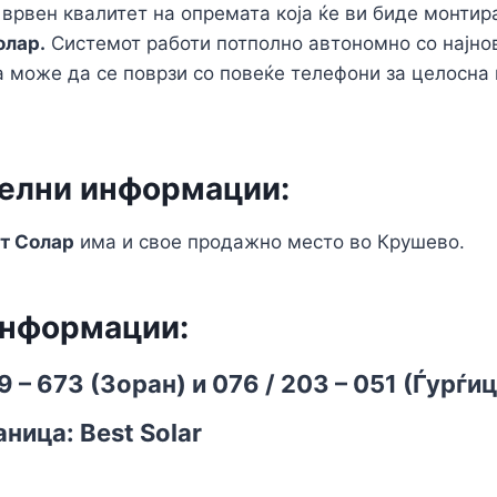
а врвен квалитет на опремата која ќе ви биде монтир
олар.
Системот работи потполно автономно со најнов
а може да се поврзи со повеќе телефони за целосна 
елни информации:
т Солар
има и свое продажно место во Крушево.
информации:
69 – 673 (Зоран) и 076 / 203 – 051 (Ѓурѓи
ница: Best Solar