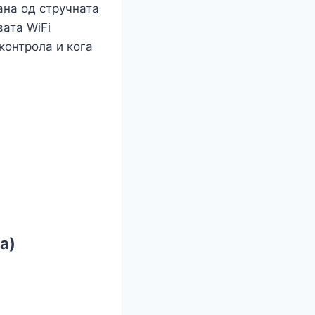
ана од стручната
ата WiFi
контрола и кога
ца)