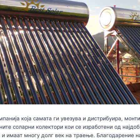
мпанија која самата ги увезува и дистрибуира, монт
ните соларни колектори кои се изработени од најдо
 и имаат многу долг век на траење. Благодарение н