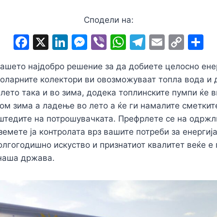
Сподели на:
F
X
Li
M
Vi
W
T
E
C
S
a
n
e
b
h
el
m
o
h
ашето најдобро решение за да добиете целосно ене
c
k
s
er
at
e
ai
p
a
оларните колектори ви овозможуваат топла вода и д
e
e
s
s
gr
l
y
e
 лето така и во зима, додека топлинските пумпи ќе 
b
dI
e
A
a
Li
ом зима а ладење во лето а ќе ги намалите сметкит
o
n
n
p
m
n
аштедите на потрошувачката. Префрлете се на одрж
o
g
p
k
земете ја контролата врз вашите потреби за енергиј
долгогодишно искуство и признатиот квалитет веќе е
k
er
 наша држава.