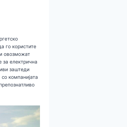
ргетско
r
а го користите
ви овозможат
е за електрична
ливи заштеди
а со компанијата
 препознатливо