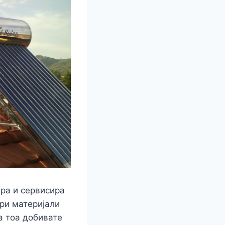
ира и сервисира
бри материјали
а тоа добивате