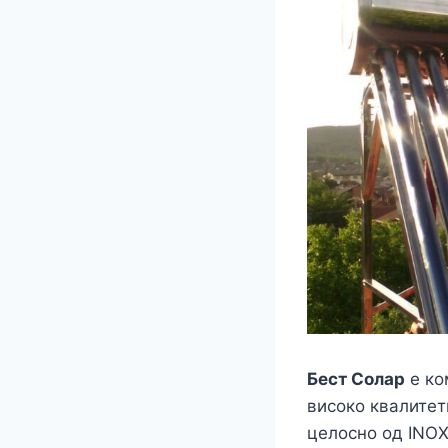
Бест Солар
е ко
високо квалитет
целосно од INOX