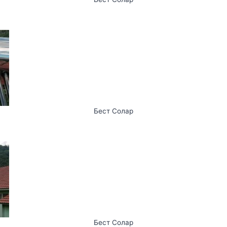
Бест Солар
Бест Солар