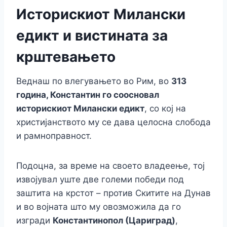
Историскиот Милански
едикт и вистината за
крштевањето
Веднаш по влегувањето во Рим, во
313
година, Константин го соосновал
историскиот Милански едикт
, со кој на
христијанството му се дава целосна слобода
и рамноправност.
Подоцна, за време на своето владеење, тој
извојувал уште две големи победи под
заштита на крстот – против Скитите на Дунав
и во војната што му овозможила да го
изгради
Константинопол (Цариград)
,