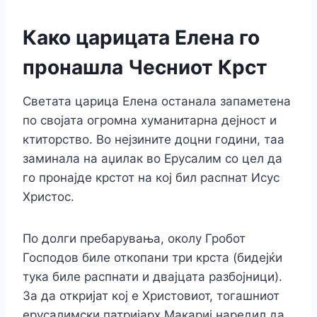
Како царицата Елена го
пронашла Чесниот Крст
Светата царица Елена останала запаметена
по својата огромна хуманитарна дејност и
ктиторство. Во нејзините доцни години, таа
заминала на аџилак во Ерусалим со цел да
го пронајде крстот на кој бил распнат Исус
Христос.
По долги пребарувања, околу Гробот
Господов биле откопани три крста (бидејќи
тука биле распнати и двајцата разбојници).
За да откријат кој е Христовиот, тогашниот
ерусалимски патријарх Макариј наредил да