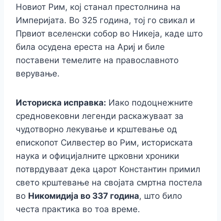
Новиот Рим, кој станал престолнина на
Империјата. Во 325 година, тој го свикал и
Првиот вселенски собор во Никеја, каде што
била осудена ереста на Ариј и биле
поставени темелите на православното
верување.
Историска исправка:
Иако подоцнежните
средновековни легенди раскажуваат за
чудотворно лекување и крштевање од
епископот Силвестер во Рим, историската
наука и официјалните црковни хроники
потврдуваат дека царот Константин примил
свето крштевање на својата смртна постела
во
Никомидија во 337 година
, што било
честа практика во тоа време.