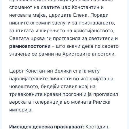
споменот на светите цар Константин и
неговата мајка, царицата Елена. Поради
нивните огромни заслуги за признавањето,
заштитата и ширењето на христијанството,
Светата црква ги прогласила за светители и
рамноапостолни
– што значи дека по своето
значење се рамни на Христовите апостоли.
Царот Константин Велики спаѓа меѓу
највлијателните личности во историјата на
човештвото, бидејќи ставил крај на
тривековните крвави прогони и ја прогласил
верската толеранција во моќната Римска
империја.
Именден денеска празнуваат:
Костадин,