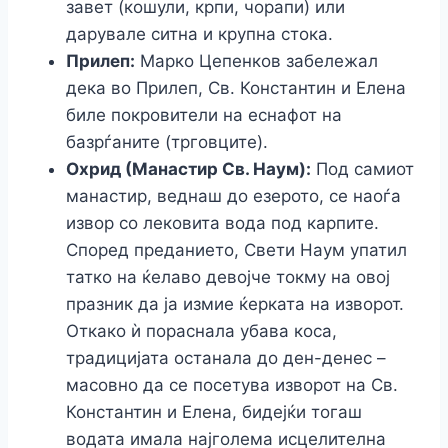
завет (кошули, крпи, чорапи) или
дарувале ситна и крупна стока.
Прилеп:
Марко Цепенков забележал
дека во Прилеп, Св. Константин и Елена
биле покровители на еснафот на
базрѓаните (трговците).
Охрид (Манастир Св. Наум):
Под самиот
манастир, веднаш до езерото, се наоѓа
извор со лековита вода под карпите.
Според преданието, Свети Наум упатил
татко на ќелаво девојче токму на овој
празник да ја измие ќерката на изворот.
Откако ѝ пораснала убава коса,
традицијата останала до ден-денес –
масовно да се посетува изворот на Св.
Константин и Елена, бидејќи тогаш
водата имала најголема исцелителна