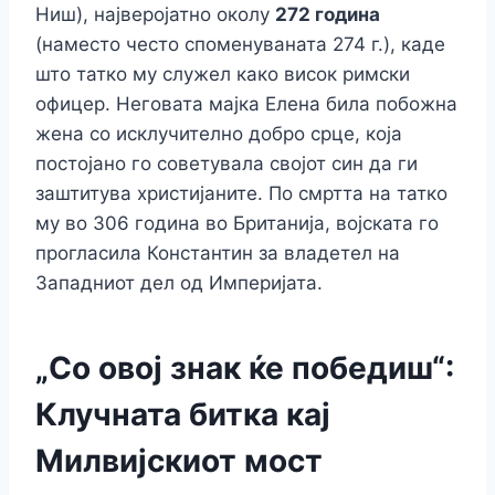
Ниш), најверојатно околу
272 година
(наместо често споменуваната 274 г.), каде
што татко му служел како висок римски
офицер. Неговата мајка Елена била побожна
жена со исклучително добро срце, која
постојано го советувала својот син да ги
заштитува христијаните. По смртта на татко
му во 306 година во Британија, војската го
прогласила Константин за владетел на
Западниот дел од Империјата.
„Со овој знак ќе победиш“:
Клучната битка кај
Милвијскиот мост