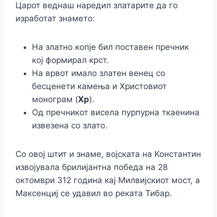
Царот веднаш наредил златарите да го
изработат знамето:
На златно копје бил поставен пречник
кој формирал крст.
На врвот имало златен венец со
бесценети камења и Христовиот
монограм (
Хр
).
Од пречникот висела пурпурна ткаенина
извезена со злато.
Со овој штит и знаме, војската на Константин
извојувала брилијантна победа на 28
октомври 312 година кај Милвијскиот мост, а
Максенциј се удавил во реката Тибар.