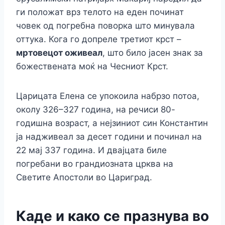
ги положат врз телото на еден починат
човек од погребна поворка што минувала
оттука. Кога го допреле третиот крст –
мртовецот оживеал
, што било јасен знак за
божествената моќ на Чесниот Крст.
Царицата Елена се упокоила набрзо потоа,
околу 326–327 година, на речиси 80-
годишна возраст, а нејзиниот син Константин
ја надживеал за десет години и починал на
22 мај 337 година. И двајцата биле
погребани во грандиозната црква на
Светите Апостоли во Цариград.
Каде и како се празнува во