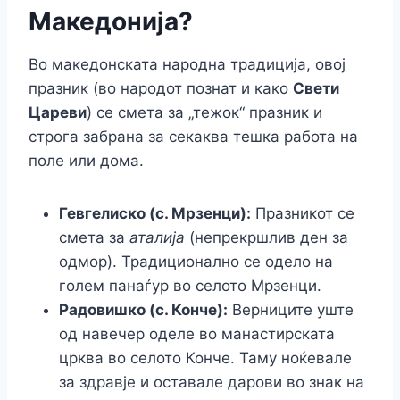
Македонија?
Во македонската народна традиција, овој
празник (во народот познат и како
Свети
Цареви
) се смета за „тежок“ празник и
строга забрана за секаква тешка работа на
поле или дома.
Гевгелиско (с. Мрзенци):
Празникот се
смета за
аталија
(непрекршлив ден за
одмор). Традиционално се одело на
голем панаѓур во селото Мрзенци.
Радовишко (с. Конче):
Верниците уште
од навечер оделе во манастирската
црква во селото Конче. Таму ноќевале
за здравје и оставале дарови во знак на