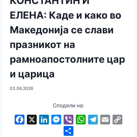
КОНСТАНТИН И
ЕЛЕНА: Каде и како во
Македонија се слави
празникот на
рамноапостолните цар
и царица
03.06.2026
Сподели на:
F
X
Li
M
Vi
W
T
E
C
a
n
e
b
h
el
m
o
S