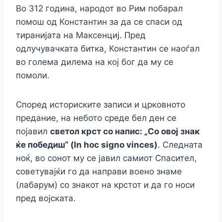
Во 312 година, народот во Рим побарал
помош од Константин за да се спаси од
тиранијата на Максенциј. Пред
одлучувачката битка, Константин се наоѓал
во голема дилема на кој бог да му се
помоли.
Според историските записи и црковното
предание, на небото среде бел ден се
појавил
светол крст со напис: „Со овој знак
ќе победиш“ (In hoc signo vinces)
. Следната
ноќ, во сонот му се јавил самиот Спасител,
советувајќи го да направи воено знаме
(лабарум) со знакот на крстот и да го носи
пред војската.