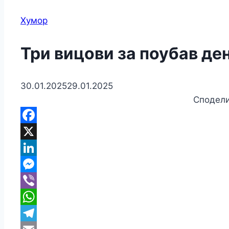
Хумор
Три вицови за поубав де
30.01.2025
29.01.2025
Сподели
F
X
Li
M
Vi
W