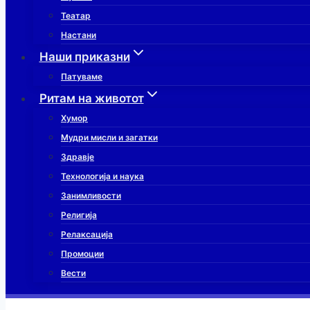
Театар
Настани
Наши приказни
Патуваме
Ритам на животот
Хумор
Мудри мисли и загатки
Здравје
Технологија и наука
Занимливости
Религија
Релаксација
Промоции
Вести