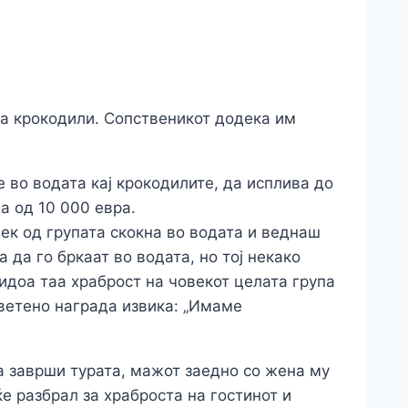
на крокодили. Сопственикот додека им
не во водата кај крокодилите, да исплива до
а од 10 000 евра.
ек од групата скокна во водата и веднаш
 да го бркаат во водата, но тој некако
 видоа таа храброст на човекот целата група
 ветено награда извика: „Имаме
га заврши турата, мажот заедно со жена му
ќе разбрал за храброста на гостинот и