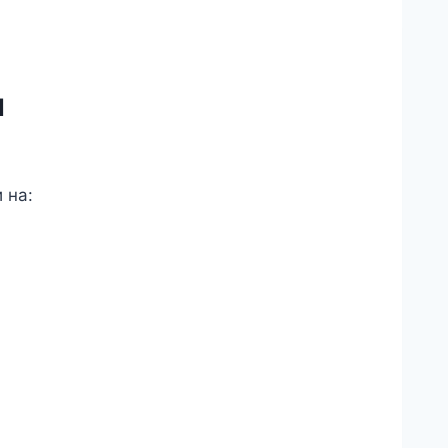
н
 на:
acebook
nkedIn
essenger
ber
hatsApp