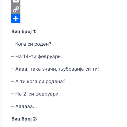
Te
Em
C
Li
Sh
Виц број 1:
– Кога си роден?
– На 14-ти февруари.
– Аааа, така значи, љубовџија си ти!
– А ти кога си родена?
– На 2-ри февруари.
– Аааааа…
Виц број 2: