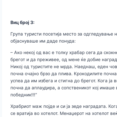
Виц број 3:
Група туристи посетија место за одгледување 
објаснуваше им даде понуда:
– Ако некој од вас е толку храбар сега да скок
брегот и да преживее, од мене ќе добие наград
Никој од туристите не мрда. Наеднаш, еден чов
почна очајно брзо да плива. Крокодилите почнаа
успеа да им избега и стигна до брегот. Кога ја
почна да аплаудира, а сопственикот кој имаше
победник!!!“
Храбриот маж појде и си ја зеде наградата. Ко
се вратија во хотелот. Менаџерот на хотелот ве