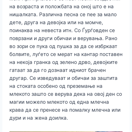
на возраста и положбата на оној што е на
нишалката. Различна песна се пее за мало
дете, друга на девојка или на момче,
поинаква на невеста итн. Со Ѓурѓовден се
поврзани и други обичаи и верувања. Рано
во зори се пука од пушка за да се избркаат
болвите, луѓето се мерат на кантар поставен
на некоја гранка од зелено дрво, девојките
гатаат за да го дознаат идниот брачен
другар. Се изведуваат и обичаи за заштита
на стоката особено од преземање на
млекото зашто се верува дека на овој ден со
магии можело млекото од една млечна
крава да се пренесе на помалку млечна или
дури и на жена доилка.