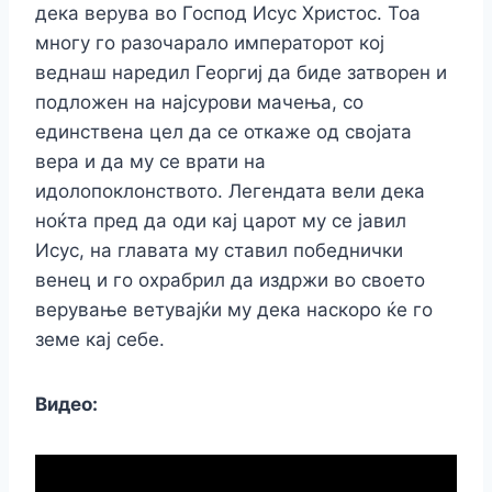
дека верува во Господ Исус Христос. Тоа
многу го разочарало императорот кој
веднаш наредил Георгиј да биде затворен и
подложен на најсурови мачења, со
единствена цел да се откаже од својата
вера и да му се врати на
идолопоклонството. Легендата вели дека
ноќта пред да оди кај царот му се јавил
Исус, на главата му ставил победнички
венец и го охрабрил да издржи во своето
верување ветувајќи му дека наскоро ќе го
земе кај себе.
Видео: