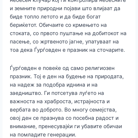
небесен клучар кој ги контролира небесните
и земните природни појави што влијаат да
биде топло летото и да биде богат
бериќетот. Обичаите со крмењето на
стоката, со првото пуштање на добитокот на
пасење, со жртвеното јагне, упатуваат на
тоа дека Ѓурѓовден е празник на сточарите.
Ѓурѓовден е повеќе од само религиозен
празник. Тој е ден на будење на природата,
на надеж за подобра иднина и на
заедништво. Ги потсетува луѓето на
важноста на храброста, истрајноста и
вербата во доброто. Во многу семејства,
овој ден се празнува со посебна радост и
внимание, пренесувајќи ги убавите обичаи
на помладите генерации.