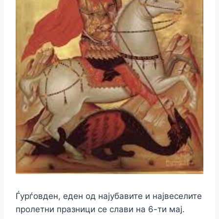
Ѓурѓовден, еден од најубавите и највеселите
пролетни празници се слави на 6-ти мај.