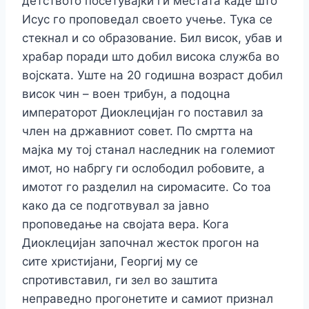
детството посетувајќи ги местата каде што
Исус го проповедал своето учење. Тука се
стекнал и со образование. Бил висок, убав и
храбар поради што добил висока служба во
војската. Уште на 20 годишна возраст добил
висок чин – воен трибун, а подоцна
императорот Диоклецијан го поставил за
член на државниот совет. По смртта на
мајка му тој станал наследник на големиот
имот, но набргу ги ослободил робовите, а
имотот го разделил на сиромасите. Со тоа
како да се подготвувал за јавно
проповедање на својата вера. Кога
Диоклецијан започнал жесток прогон на
сите христијани, Георгиј му се
спротивставил, ги зел во заштита
неправедно прогонетите и самиот признал