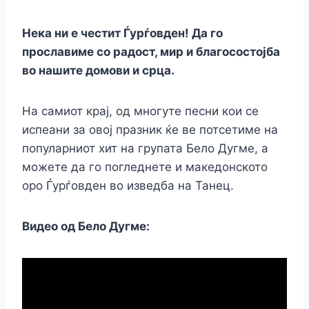
Нека ни е честит Ѓурѓовден! Да го
прославиме со радост, мир и благосостојба
во нашите домови и срца.
На самиот крај, од многуте песни кои се
испеани за овој празник ќе ве потсетиме на
популарниот хит на групата Бело Дугме, а
можете да го погледнете и македонското
оро Ѓурѓовден во изведба на Танец.
Видео од Бело Дугме: