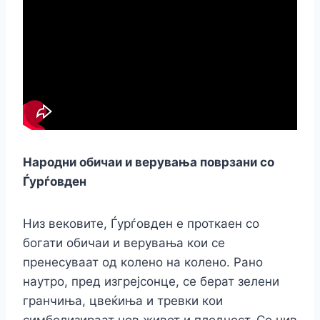
Народни обичаи и верувања поврзани со
Ѓурѓовден
Низ вековите, Ѓурѓовден е проткаен со
богати обичаи и верувања кои се
пренесуваат од колено на колено. Рано
наутро, пред изгрејсонце, се берат зелени
гранчиња, цвеќиња и тревки кои
симболизираат нов живот и плодност. Со нив