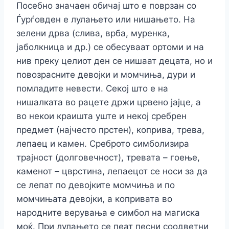
Посебно значаен обичај што е поврзан со
Ѓурѓовден е лулањето или нишањето. На
зелени дрва (слива, врба, муренка,
јаболкница и др.) се обесуваат ортоми и на
нив преку целиот ден се нишаат децата, но и
повозрасните девојки и момчиња, дури и
помладите невести. Секој што е на
нишалката во рацете држи црвено јајце, а
во некои краишта уште и некој сребрен
предмет (најчесто прстен), коприва, трева,
лепаец и камен. Среброто симболизира
трајност (долговечност), тревата – гоење,
каменот – цврстина, лепаецот се носи за да
се лепат по девојките момчиња и по
момчињата девојки, а копривата во
народните верувања е симбол на магиска
моќ. При лулањето се пеат песни соодветни