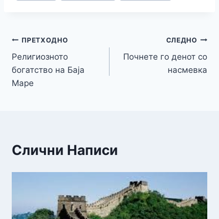
k
er
Навигација
ПРЕТХОДНО
СЛЕДНО
Религиозното
Почнете го денот со
на
богатство на Баја
насмевка
напис
Маре
Слични Написи