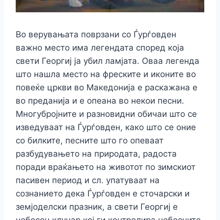
Во верувањата поврзани со Ѓурѓовден
важно место има легендата според која
свети Георгиј ја убил ламјата. Оваа легенда
што нашла место на фреските и иконите во
повеќе цркви во Македонија е раскажана е
во преданија и е опеана во некои песни.
Многубројните и разновидни обичаи што се
изведуваат на Ѓурѓовден, како што се оние
со билките, песните што го опеваат
разбудувањето на природата, радоста
поради враќањето на животот по зимскиот
пасивен период и сл. упатуваат на
сознанието дека Ѓурѓовден е сточарски и
земјоделски празник, а свети Георгиј е