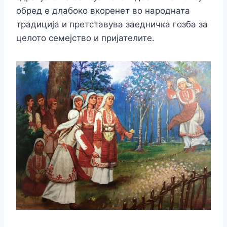
обред е длабоко вкоренет во народната
традиција и претставува заедничка гозба за
целото семејство и пријателите.