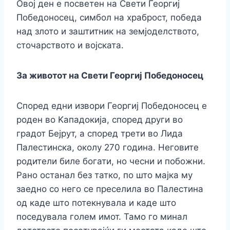
Овој ден е посветен на Свети Георгиј
Победоносец, симбол на храброст, победа
над злото и заштитник на земјоделството,
сточарството и војската.
За животот на Свети Георгиј Победоносец
Според едни извори Георгиј Победоносец е
роден во Kaпадокија, според други во
градот Бејрут, а според трети во Лида
Палестинска, околу 270 година. Неговите
родители биле богати, но чесни и побожни.
Рано останал без татко, по што мајка му
заедно со него се преселила во Палестина
од каде што потекнувала и каде што
поседувала голем имот. Тамо го минал