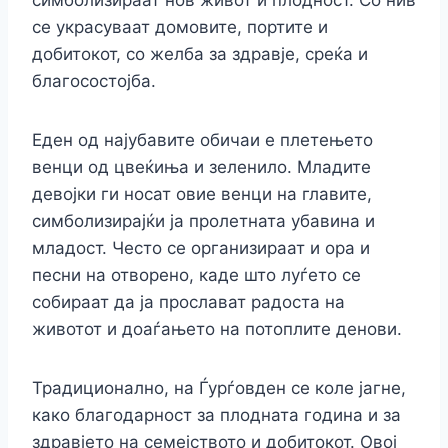
се украсуваат домовите, портите и
добитокот, со желба за здравје, среќа и
благосостојба.
Еден од најубавите обичаи е плетењето
венци од цвеќиња и зеленило. Младите
девојки ги носат овие венци на главите,
симболизирајќи ја пролетната убавина и
младост. Често се организираат и ора и
песни на отворено, каде што луѓето се
собираат да ја прослават радоста на
животот и доаѓањето на потоплите денови.
Традиционално, на Ѓурѓовден се коле јагне,
како благодарност за плодната година и за
здравјето на семејството и добитокот. Овој