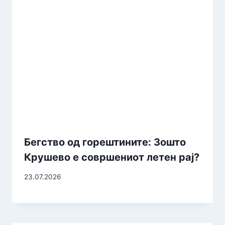
Бегство од горештините: Зошто
Крушево е совршениот летен рај?
23.07.2026