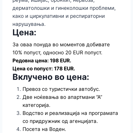
реума, ишијас, бронхит, нервоза,
дерматолошки и гинеколошки проблеми,
како и циркулативни и респираторни
нарушувања.
Цена:
За оваа понуда во моментов добивате
10% попуст, односно 20 EUR попуст.
Редовна цена: 198 EUR.
Цена со попуст: 178 EUR.
Вклучено во цена:
Превоз со туристички автобус.
Две ноќевања во апартмани “А”
категорија.
Водство и реализација на програмата
со придружник од агенцијата.
Посета на Воден.