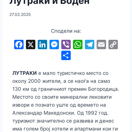
Лутраки и Воден
27.02.2025
Сподели на:
F
X
Li
M
Vi
W
T
E
C
a
n
e
b
h
el
m
o
S
c
k
s
er
at
e
ai
p
h
e
e
s
s
gr
l
y
ar
ЛУТРАКИ
е мало туристичко место со
b
dI
e
A
a
Li
e
околу 2000 жители, а се наоѓа на само
o
n
n
p
m
n
130 км од граничниот премин Богородица.
Местото со своите минерални лековити
o
g
p
k
извори е познато уште од времето на
k
er
Александар Македонски. Од 1992 год.
туризмот значително се развива и денес
има голем број хотели и апартмани кои ги